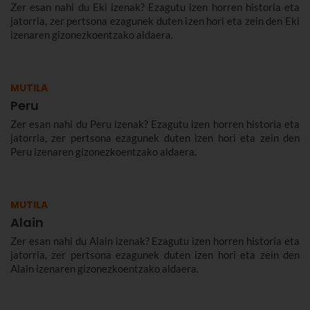
Zer esan nahi du Eki izenak? Ezagutu izen horren historia eta
jatorria, zer pertsona ezagunek duten izen hori eta zein den Eki
izenaren gizonezkoentzako aldaera.
MUTILA
Peru
Zer esan nahi du Peru izenak? Ezagutu izen horren historia eta
jatorria, zer pertsona ezagunek duten izen hori eta zein den
Peru izenaren gizonezkoentzako aldaera.
MUTILA
Alain
Zer esan nahi du Alain izenak? Ezagutu izen horren historia eta
jatorria, zer pertsona ezagunek duten izen hori eta zein den
Alain izenaren gizonezkoentzako aldaera.