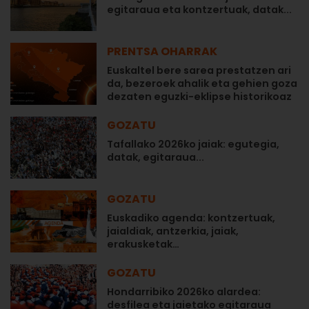
egitaraua eta kontzertuak, datak...
PRENTSA OHARRAK
Euskaltel bere sarea prestatzen ari
da, bezeroek ahalik eta gehien goza
dezaten eguzki-eklipse historikoaz
GOZATU
Tafallako 2026ko jaiak: egutegia,
datak, egitaraua...
GOZATU
Euskadiko agenda: kontzertuak,
jaialdiak, antzerkia, jaiak,
erakusketak…
GOZATU
Hondarribiko 2026ko alardea:
desfilea eta jaietako egitaraua