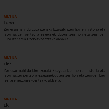
MUTILA
Luca
Zer esan nahi du Luca izenak? Ezagutu izen horren historia eta
jatorria, zer pertsona ezagunek duten izen hori eta zein den
Luca izenaren gizonezkoentzako aldaera.
MUTILA
Lier
Zer esan nahi du Lier izenak? Ezagutu izen horren historia eta
jatorria, zer pertsona ezagunek duten izen hori eta zein den Lier
izenaren gizonezkoentzako aldaera.
MUTILA
Eki