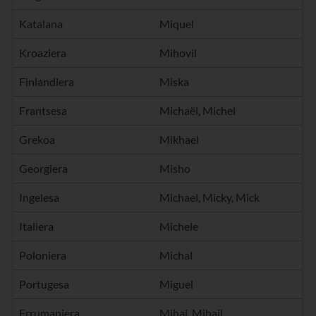
Katalana
Miquel
Kroaziera
Mihovil
Finlandiera
Miska
Frantsesa
Michaël, Michel
Grekoa
Mikhael
Georgiera
Misho
Ingelesa
Michael, Micky, Mick
Italiera
Michele
Poloniera
Michal
Portugesa
Miguel
Errumaniera
Mihaí, Mihail