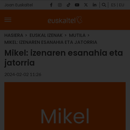
Joan Euskaltel
ES
EU
HASIERA
EUSKAL IZENAK
MUTILA
MIKEL: IZENAREN ESANAHIA ETA JATORRIA
Mikel: izenaren esanahia eta
jatorria
2024-02-02 11:26