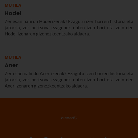
MUTILA
Hodei
Zer esan nahi du Hodei izenak? Ezagutu izen horren historia eta
jatorria, zer pertsona ezagunek duten izen hori eta zein den
Hodei izenaren gizonezkoentzako aldaera.
MUTILA
Aner
Zer esan nahi du Aner izenak? Ezagutu izen horren historia eta
jatorria, zer pertsona ezagunek duten izen hori eta zein den
Aner izenaren gizonezkoentzako aldaera.