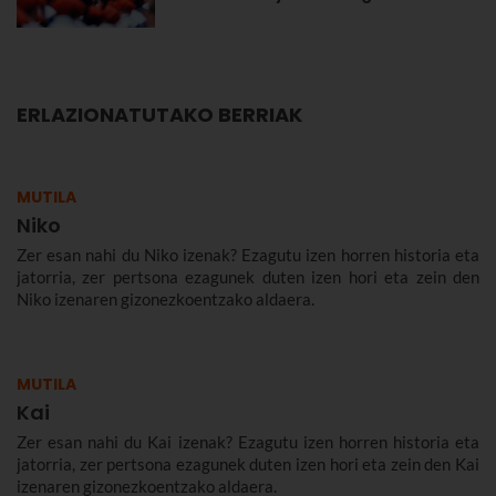
ERLAZIONATUTAKO BERRIAK
MUTILA
Niko
Zer esan nahi du Niko izenak? Ezagutu izen horren historia eta
jatorria, zer pertsona ezagunek duten izen hori eta zein den
Niko izenaren gizonezkoentzako aldaera.
MUTILA
Kai
Zer esan nahi du Kai izenak? Ezagutu izen horren historia eta
jatorria, zer pertsona ezagunek duten izen hori eta zein den Kai
izenaren gizonezkoentzako aldaera.