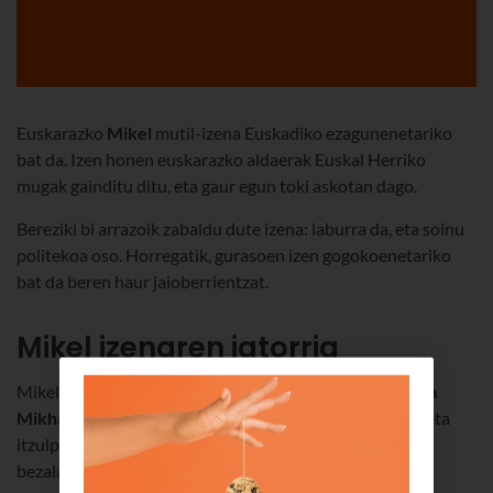
Euskarazko
Mikel
mutil-izena Euskadiko ezagunenetariko
bat da. Izen honen euskarazko aldaerak Euskal Herriko
mugak gainditu ditu, eta gaur egun toki askotan dago.
Bereziki bi arrazoik zabaldu dute izena: laburra da, eta soinu
politekoa oso. Horregatik, gurasoen izen gogokoenetariko
bat da beren haur jaioberrientzat.
Mikel izenaren jatorria
Mikel izena hebreeratik dator. Izan ere,
Mikelen jatorria
Mikha´el
da. Munduko toki askotara zabaldu da izena, eta
itzulpenak ditu beste hizkuntza batzuetan ere, euskaraz
bezala.