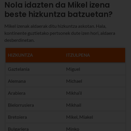
Nola idazten da Mikel izena
beste hizkuntza batzuetan?
Mikel izenak aldaerak ditu hizkuntza askotan. Hala,
kontinente guztietako pertsonek dute izen hori, aldaera
desberdinetan.
HIZKUNTZA
ITZULPENA
Gaztelania
Miguel
Alemana
Michael
Arabiera
Mikha’il
Bielorrusiera
Mikhail
Bretoiera
Mikel, Miakel
Bulgariera
Minko