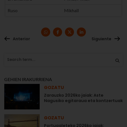
Ruso
Mikhaïl
Anterior
Siguiente
GEHIEN IRAKURRIENA
GOZATU
Zarauzko 2026ko jaiak: Aste
Nagusiko egitaraua eta kontzertuak
GOZATU
Portugaleteko 2026ko jaiak: