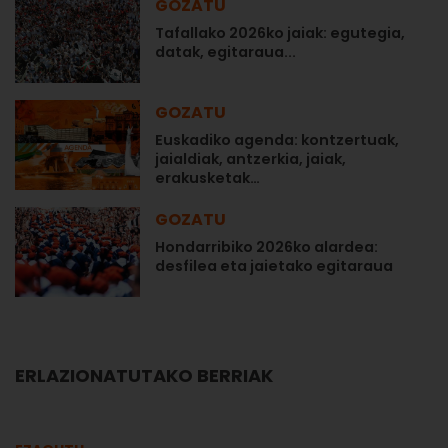
GOZATU
Tafallako 2026ko jaiak: egutegia,
datak, egitaraua...
GOZATU
Euskadiko agenda: kontzertuak,
jaialdiak, antzerkia, jaiak,
erakusketak…
GOZATU
Hondarribiko 2026ko alardea:
desfilea eta jaietako egitaraua
ERLAZIONATUTAKO BERRIAK