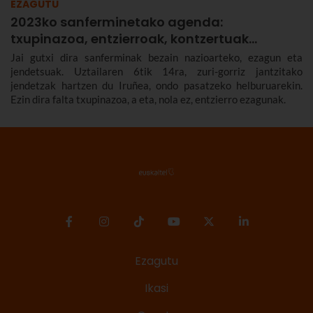
EZAGUTU
2023ko sanferminetako agenda:
txupinazoa, entzierroak, kontzertuak…
Jai gutxi dira sanferminak bezain nazioarteko, ezagun eta
jendetsuak. Uztailaren 6tik 14ra, zuri-gorriz jantzitako
jendetzak hartzen du Iruñea, ondo pasatzeko helburuarekin.
Ezin dira falta txupinazoa, a eta, nola ez, entzierro ezagunak.
Ezagutu
Ikasi