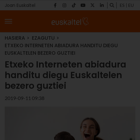
Joan Euskaltel
ES
EU
HASIERA
EZAGUTU
ETXEKO INTERNETEN ABIADURA HANDITU DIEGU
EUSKALTELEN BEZERO GUZTIEI
Etxeko Interneten abiadura
handitu diegu Euskaltelen
bezero guztiei
2019-09-11 09:38