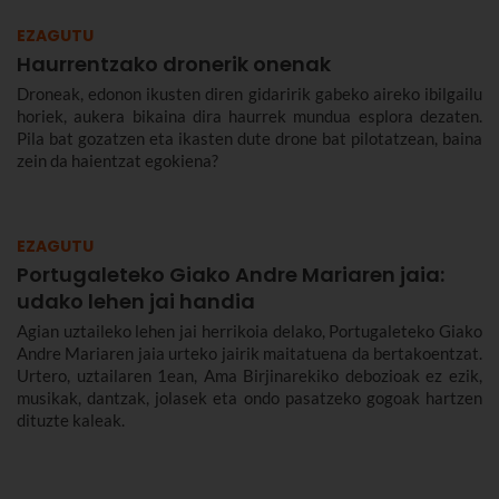
EZAGUTU
Haurrentzako dronerik onenak
Droneak, edonon ikusten diren gidaririk gabeko aireko ibilgailu
horiek, aukera bikaina dira haurrek mundua esplora dezaten.
Pila bat gozatzen eta ikasten dute drone bat pilotatzean, baina
zein da haientzat egokiena?
EZAGUTU
Portugaleteko Giako Andre Mariaren jaia:
udako lehen jai handia
Agian uztaileko lehen jai herrikoia delako, Portugaleteko Giako
Andre Mariaren jaia urteko jairik maitatuena da bertakoentzat.
Urtero, uztailaren 1ean, Ama Birjinarekiko debozioak ez ezik,
musikak, dantzak, jolasek eta ondo pasatzeko gogoak hartzen
dituzte kaleak.