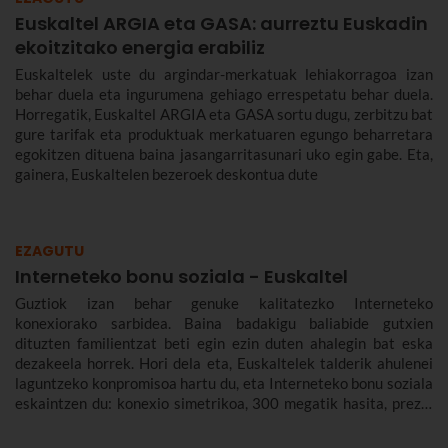
Euskaltel ARGIA eta GASA: aurreztu Euskadin
ekoitzitako energia erabiliz
Euskaltelek uste du argindar-merkatuak lehiakorragoa izan
behar duela eta ingurumena gehiago errespetatu behar duela.
Horregatik, Euskaltel ARGIA eta GASA sortu dugu, zerbitzu bat
gure tarifak eta produktuak merkatuaren egungo beharretara
egokitzen dituena baina jasangarritasunari uko egin gabe. Eta,
gainera, Euskaltelen bezeroek deskontua dute
EZAGUTU
Interneteko bonu soziala - Euskaltel
Guztiok izan behar genuke kalitatezko Interneteko
konexiorako sarbidea. Baina badakigu baliabide gutxien
dituzten familientzat beti egin ezin duten ahalegin bat eska
dezakeela horrek. Hori dela eta, Euskaltelek talderik ahulenei
laguntzeko konpromisoa hartu du, eta Interneteko bonu soziala
eskaintzen du: konexio simetrikoa, 300 megatik hasita, prezio
murriztuan eta denbora-eperik gabe.