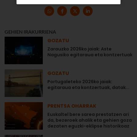
GEHIEN IRAKURRIENA
GOZATU
Zarauzko 2026ko jaiak: Aste
Nagusiko egitaraua eta kontzertuak
GOZATU
Portugaleteko 2026ko jaiak:
egitaraua eta kontzertuak, datak...
PRENTSA OHARRAK
Euskaltel bere sarea prestatzen ari
da, bezeroek ahalik eta gehien goza
dezaten eguzki-eklipse historikoaz