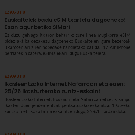
EZAGUTU
Euskaltelek badu eSIM txartela dagoeneko!
Esan agur betiko SIMari
Ez duzu gehiago itxaron beharrik: zure linea mugikorra eSIM
bidez aktiba dezakezu dagoeneko Euskaltelen; gure bezeroak
itxaroten ari ziren nobedade handietako bat da. 17 Air iPhone
berriarekin batera, eSIMa ekarri dugu Euskaltelera.
EZAGUTU
Ikasleentzako Internet Nafarroan eta eaen:
25/26 Ikasturterako zuntz-eskaint
Ikasleentzako Internet. Euskadin eta Nafarroan etxetik kanpo
ikasten duen jendearentzat pentsatutako eskaintza. 1 Gb-eko
zuntz simetrikoko tarifa eskaintzen dugu, 29 €/hil ordainduta.
EZAGUTU