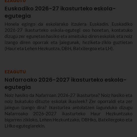
EZAGUTU
Euskadiko 2026-27 ikasturteko eskola-
egutegia
Honela egingo da eskolarako itzulera Euskadin. Euskadiko
2026-27 ikasturteko eskola-egutegi oso honetan, kontatuko
dizugu zer egunetan hasiko eta amaituko diren eskolak eta noiz
izango diren oporrak eta jaiegunak, heziketa-ziklo guztietan
(Haur eta Lehen Hezkuntza, DBH, Batxilergoa eta LH).
EZAGUTU
Nafarroako 2026-2027 ikasturteko eskola-
egutegia
Noiz hasiko da Nafarroan 2026-27 ikasturtea? Noiz hasiko eta
noiz bukatuko dituzte eskolak ikasleek? Zer oporraldi eta zer
jaiegun izango dira? Ikasturtea antolatzen lagunduko dizugu
Nafarroako 2026-2027 ikasturteko Haur Hezkuntzako
bigarren zikloko, Lehen Hezkuntzako, DBHko, Batxilergoko eta
LHko egutegiarekin.