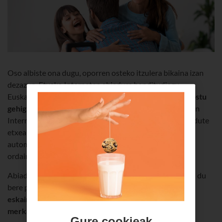
Oso albiste ona dugu, oporren osteko itzulera bikaina izan
dezazun. Etxeko Interneten abiadura handitudiegu
Euskaltelek bezero guztiei,
automatikoki eta inolako kostu
gehigarririk gabe
. Abuztuaren 22tik aurrera, Euskaltelen
Interneteko bezero guztiek abiadura handiagoa izango dute
etxean,
100 M-tik hasi eta 500 M-rainokoa
. Modu
automatikoan, eta Interneteko produktuagatik gehiago
ordaindu gabe.
Abiadura handitze horrekin, Euskaltelek sendotu egiten du
bere posizioa operadore gisa, bezeroei
kalitate bikaina
eskaintzen baitie abiadurarik handienarekin eta
merkatuko preziorik onenarekin
.
Gure cookieak