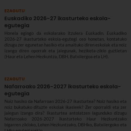
EZAGUTU
Euskadiko 2026-27 ikasturteko eskola-
egutegia
Honela egingo da eskolarako itzulera Euskadin. Euskadiko
2026-27 ikasturteko eskola-egutegi oso honetan, kontatuko
dizugu zer egunetan hasiko eta amaituko diren eskolak eta noiz
izango diren oporrak eta jaiegunak, heziketa-ziklo guztietan
(Haur eta Lehen Hezkuntza, DBH, Batxilergoa eta LH).
EZAGUTU
Nafarroako 2026-2027 ikasturteko eskola-
egutegia
Noiz hasiko da Nafarroan 2026-27 ikasturtea? Noiz hasiko eta
noiz bukatuko dituzte eskolak ikasleek? Zer oporraldi eta zer
jaiegun izango dira? Ikasturtea antolatzen lagunduko dizugu
Nafarroako 2026-2027 ikasturteko Haur Hezkuntzako
bigarren zikloko, Lehen Hezkuntzako, DBHko, Batxilergoko eta
LHko egutegiarekin.