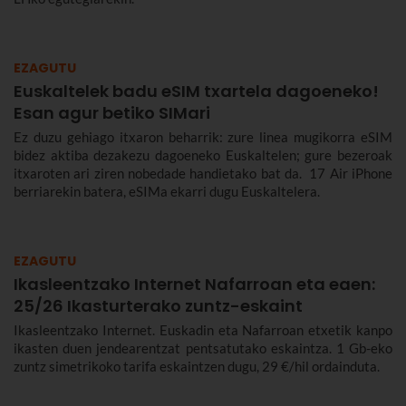
EZAGUTU
Euskaltelek badu eSIM txartela dagoeneko!
Esan agur betiko SIMari
Ez duzu gehiago itxaron beharrik: zure linea mugikorra eSIM
bidez aktiba dezakezu dagoeneko Euskaltelen; gure bezeroak
itxaroten ari ziren nobedade handietako bat da. 17 Air iPhone
berriarekin batera, eSIMa ekarri dugu Euskaltelera.
EZAGUTU
Ikasleentzako Internet Nafarroan eta eaen:
25/26 Ikasturterako zuntz-eskaint
Ikasleentzako Internet. Euskadin eta Nafarroan etxetik kanpo
ikasten duen jendearentzat pentsatutako eskaintza. 1 Gb-eko
zuntz simetrikoko tarifa eskaintzen dugu, 29 €/hil ordainduta.