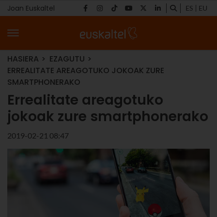
Joan Euskaltel
ES
EU
HASIERA
EZAGUTU
ERREALITATE AREAGOTUKO JOKOAK ZURE
SMARTPHONERAKO
Errealitate areagotuko
jokoak zure smartphonerako
2019-02-21 08:47