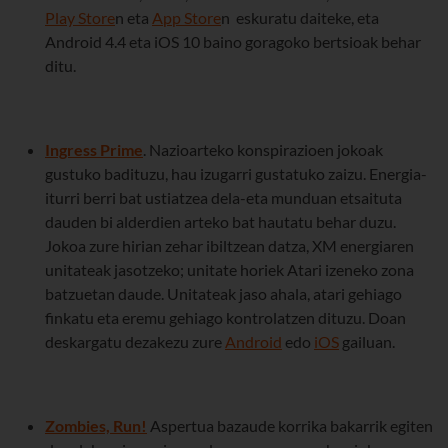
Play Store
n eta
App Store
n eskuratu daiteke, eta
Android 4.4 eta iOS 10 baino goragoko bertsioak behar
ditu.
Ingress Prime
. Nazioarteko konspirazioen jokoak
gustuko badituzu, hau izugarri gustatuko zaizu. Energia-
iturri berri bat ustiatzea dela-eta munduan etsaituta
dauden bi alderdien arteko bat hautatu behar duzu.
Jokoa zure hirian zehar ibiltzean datza, XM energiaren
unitateak jasotzeko; unitate horiek Atari izeneko zona
batzuetan daude. Unitateak jaso ahala, atari gehiago
finkatu eta eremu gehiago kontrolatzen dituzu. Doan
deskargatu dezakezu zure
Android
edo
iOS
gailuan.
Zombies, Run!
Aspertua bazaude korrika bakarrik egiten