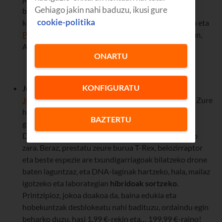
Gehiago jakin nahi baduzu, ikusi gure
baduzu, bakarrik aritu behar duzu. Zure pertsonaia
cookie-politika
konfiguratu, armak aukeratu eta... ehizera.
iOS
erako eta
Play Store
rako prestatuta dago, baina, kasu horretan,
Android 6.0 instalatua izan behar duzu.
ONARTU
KONFIGURATU
Jurassic World Alive
. Dinosauroek ihes egin dute
Jurassic World
etik, eta hara eta hona dabiltza aske. Zure
helburua, baina, ez da guztiak akabatzea; aitzitik,
BAZTERTU
galzoritik salbatu behar dituzu, eta, horretarako,
Dinosauroak Babesteko Taldeko partaide bihurtuko
zara. Beraz, prestatu zeure burua T-Rex, belozirraptor
eta beste espezie are txundigarriagoak bilatzeko drone
baten laguntzaz, eta DNA-laginak hartzeko, hala, mailaz
igotzeko eta laborategian
hibridoak sortzeko
.
Printzipioz, jokoa doakoa da, baina edukia eta
hobekuntzak desblokeatu nahi badituzu, ordaindu egin
beharko duzu, hasi 1,99 €-rekin eta… 199,99 €-raino!