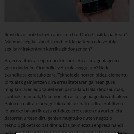
Ikusi duzu inoiz belozirraptorren bat Doña Casilda parkean?
Mamuak segika izan dituzu Florida parkean edo zonbiak
segika Mirakontxan korrika zindoazenean?
Ba, errealitate areagotuarekin, hori eta askoz gehiago ere
gerta dakizuke. Oraindik ez duzula ezagutzen? Bada,
txundituta geratuko zara. Teknologia horren bidez, elementu
birtualak gainjartzen dira errealitatearen gainean gure
mugikorraren edo tabletaren pantailan. Hala, dinosauroak,
zonbiak, mamuak, Pokemon eta askoz gehiago ikus ditzakezu.
Baina errealitate areagotuko aplikazioak ez dira erabiltzen
jolasteko bakarrik, ezta gutxiago ere: esaten da aurten eta
datorren urtean diru gehien mugituko duten negozio
teknologikoetako bat direla. Eta jakin ezazu enpresa handi
batzuek, hala nola Ikea, badutela jada errealitate areagotuko