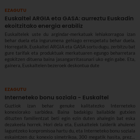
EZAGUTU
Euskaltel ARGIA eta GASA: aurreztu Euskadin
ekoitzitako energia erabiliz
Euskaltelek uste du argindar-merkatuak lehiakorragoa izan
behar duela eta ingurumena gehiago errespetatu behar duela.
Horregatik, Euskaltel ARGIA eta GASA sortu dugu, zerbitzu bat
gure tarifak eta produktuak merkatuaren egungo beharretara
egokitzen dituena baina jasangarritasunari uko egin gabe. Eta,
gainera, Euskaltelen bezeroek deskontua dute
EZAGUTU
Interneteko bonu soziala - Euskaltel
Guztiok izan behar genuke kalitatezko Interneteko
konexiorako sarbidea. Baina badakigu baliabide gutxien
dituzten familientzat beti egin ezin duten ahalegin bat eska
dezakeela horrek. Hori dela eta, Euskaltelek talderik ahulenei
laguntzeko konpromisoa hartu du, eta Interneteko bonu soziala
eskaintzen du: konexio simetrikoa, 300 megatik hasita, prezio