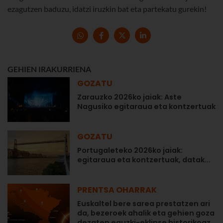
ezagutzen baduzu, idatzi iruzkin bat eta partekatu gurekin!
GEHIEN IRAKURRIENA
GOZATU
Zarauzko 2026ko jaiak: Aste
Nagusiko egitaraua eta kontzertuak
GOZATU
Portugaleteko 2026ko jaiak:
egitaraua eta kontzertuak, datak...
PRENTSA OHARRAK
Euskaltel bere sarea prestatzen ari
da, bezeroek ahalik eta gehien goza
dezaten eguzki-eklipse historikoaz