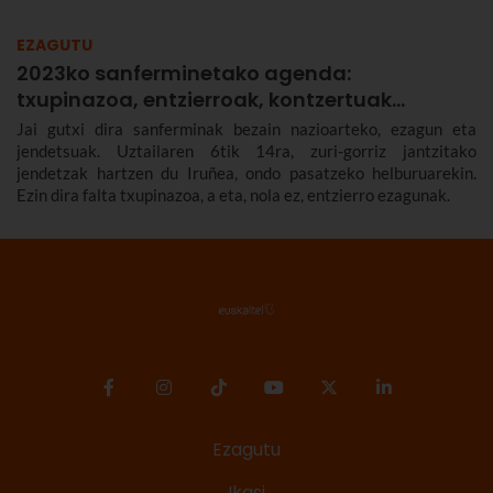
EZAGUTU
2023ko sanferminetako agenda:
txupinazoa, entzierroak, kontzertuak…
Jai gutxi dira sanferminak bezain nazioarteko, ezagun eta
jendetsuak. Uztailaren 6tik 14ra, zuri-gorriz jantzitako
jendetzak hartzen du Iruñea, ondo pasatzeko helburuarekin.
Ezin dira falta txupinazoa, a eta, nola ez, entzierro ezagunak.
Ezagutu
Ikasi