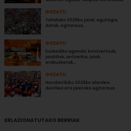
GOZATU
Tafallako 2026ko jaiak: egutegia,
datak, egitaraua...
GOZATU
Euskadiko agenda: kontzertuak,
jaialdiak, antzerkia, jaiak,
erakusketak…
GOZATU
Hondarribiko 2026ko alardea:
desfilea eta jaietako egitaraua
ERLAZIONATUTAKO BERRIAK