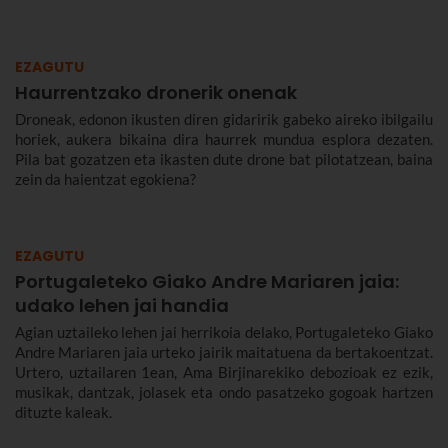
murriztuan eta denbora-eperik gabe.
EZAGUTU
Haurrentzako dronerik onenak
Droneak, edonon ikusten diren gidaririk gabeko aireko ibilgailu
horiek, aukera bikaina dira haurrek mundua esplora dezaten.
Pila bat gozatzen eta ikasten dute drone bat pilotatzean, baina
zein da haientzat egokiena?
EZAGUTU
Portugaleteko Giako Andre Mariaren jaia:
udako lehen jai handia
Agian uztaileko lehen jai herrikoia delako, Portugaleteko Giako
Andre Mariaren jaia urteko jairik maitatuena da bertakoentzat.
Urtero, uztailaren 1ean, Ama Birjinarekiko debozioak ez ezik,
musikak, dantzak, jolasek eta ondo pasatzeko gogoak hartzen
dituzte kaleak.