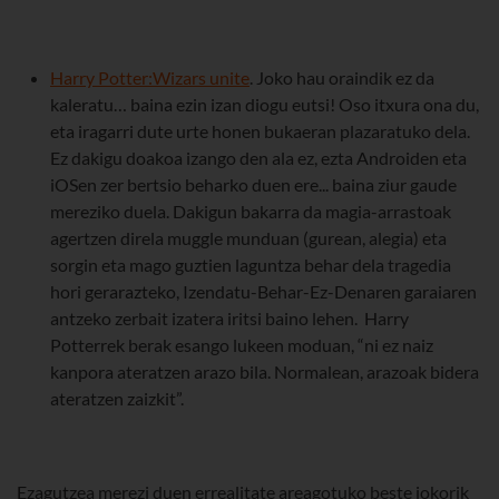
Harry Potter:
Wizars unite
. Joko hau oraindik ez da
kaleratu… baina ezin izan diogu eutsi! Oso itxura ona du,
eta iragarri dute urte honen bukaeran plazaratuko dela.
Ez dakigu doakoa izango den ala ez, ezta Androiden eta
iOSen zer bertsio beharko duen ere... baina ziur gaude
mereziko duela. Dakigun bakarra da magia-arrastoak
agertzen direla muggle munduan (gurean, alegia) eta
sorgin eta mago guztien laguntza behar dela tragedia
hori gerarazteko, Izendatu-Behar-Ez-Denaren garaiaren
antzeko zerbait izatera iritsi baino lehen. Harry
Potterrek berak esango lukeen moduan, “ni ez naiz
kanpora ateratzen arazo bila. Normalean, arazoak bidera
ateratzen zaizkit”.
Ezagutzea merezi duen errealitate areagotuko beste jokorik