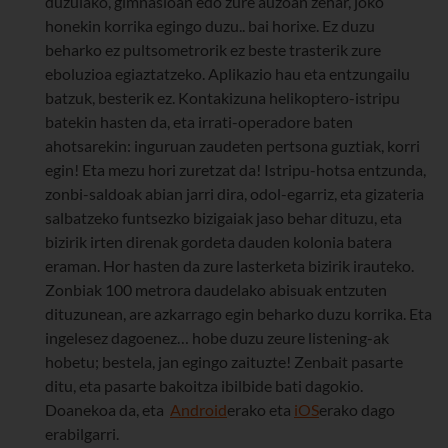
duzulako, gimnasioan edo zure auzoan zehar, joko
honekin korrika egingo duzu.. bai horixe. Ez duzu
beharko ez pultsometrorik ez beste trasterik zure
eboluzioa egiaztatzeko. Aplikazio hau eta entzungailu
batzuk, besterik ez. Kontakizuna helikoptero-istripu
batekin hasten da, eta irrati-operadore baten
ahotsarekin: inguruan zaudeten pertsona guztiak, korri
egin! Eta mezu hori zuretzat da! Istripu-hotsa entzunda,
zonbi-saldoak abian jarri dira, odol-egarriz, eta gizateria
salbatzeko funtsezko bizigaiak jaso behar dituzu, eta
bizirik irten direnak gordeta dauden kolonia batera
eraman. Hor hasten da zure lasterketa bizirik irauteko.
Zonbiak 100 metrora daudelako abisuak entzuten
dituzunean, are azkarrago egin beharko duzu korrika. Eta
ingelesez dagoenez… hobe duzu zeure listening-ak
hobetu; bestela, jan egingo zaituzte! Zenbait pasarte
ditu, eta pasarte bakoitza ibilbide bati dagokio.
Doanekoa da, eta
Android
erako eta
iOS
erako dago
erabilgarri.