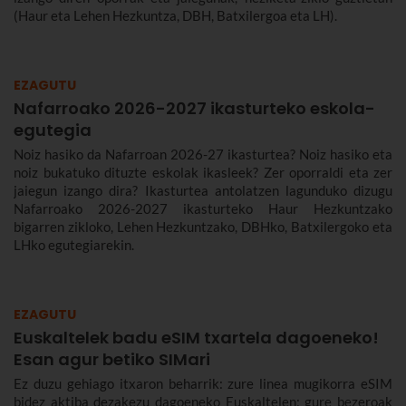
(Haur eta Lehen Hezkuntza, DBH, Batxilergoa eta LH).
EZAGUTU
Nafarroako 2026-2027 ikasturteko eskola-
egutegia
Noiz hasiko da Nafarroan 2026-27 ikasturtea? Noiz hasiko eta
noiz bukatuko dituzte eskolak ikasleek? Zer oporraldi eta zer
jaiegun izango dira? Ikasturtea antolatzen lagunduko dizugu
Nafarroako 2026-2027 ikasturteko Haur Hezkuntzako
bigarren zikloko, Lehen Hezkuntzako, DBHko, Batxilergoko eta
LHko egutegiarekin.
EZAGUTU
Euskaltelek badu eSIM txartela dagoeneko!
Esan agur betiko SIMari
Ez duzu gehiago itxaron beharrik: zure linea mugikorra eSIM
bidez aktiba dezakezu dagoeneko Euskaltelen; gure bezeroak