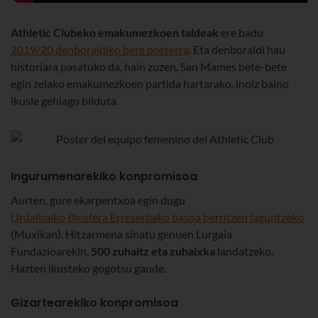
Athletic Clubeko emakumezkoen taldeak
ere badu
2019/20 denboraldiko bere posterra
. Eta denboraldi hau
historiara pasatuko da, hain zuzen, San Mames bete-bete
egin zelako emakumezkoen partida hartarako, inoiz baino
ikusle gehiago bilduta.
Ingurumenarekiko konpromisoa
Aurten, gure ekarpentxoa egin dugu
Urdaibaiko Biosfera Erreserbako basoa berritzen laguntzeko
(Muxikan). Hitzarmena sinatu genuen Lurgaia
Fundazioarekin,
500 zuhaitz eta zuhaixka
landatzeko.
Hazten ikusteko gogotsu gaude.
Gizartearekiko konpromisoa