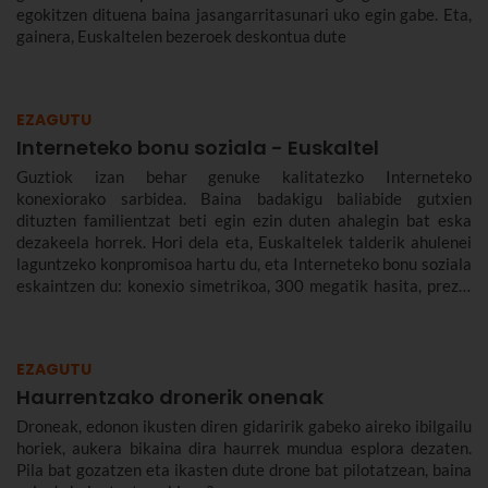
egokitzen dituena baina jasangarritasunari uko egin gabe. Eta,
gainera, Euskaltelen bezeroek deskontua dute
EZAGUTU
Interneteko bonu soziala - Euskaltel
Guztiok izan behar genuke kalitatezko Interneteko
konexiorako sarbidea. Baina badakigu baliabide gutxien
dituzten familientzat beti egin ezin duten ahalegin bat eska
dezakeela horrek. Hori dela eta, Euskaltelek talderik ahulenei
laguntzeko konpromisoa hartu du, eta Interneteko bonu soziala
eskaintzen du: konexio simetrikoa, 300 megatik hasita, prezio
murriztuan eta denbora-eperik gabe.
EZAGUTU
Haurrentzako dronerik onenak
Droneak, edonon ikusten diren gidaririk gabeko aireko ibilgailu
horiek, aukera bikaina dira haurrek mundua esplora dezaten.
Pila bat gozatzen eta ikasten dute drone bat pilotatzean, baina