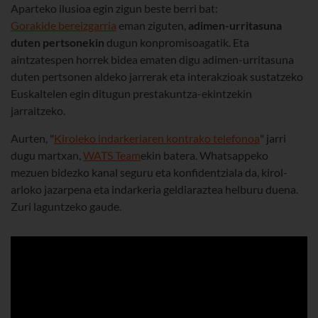
Aparteko ilusioa egin zigun beste berri bat:
Gorakide bereizgarria
eman ziguten,
adimen-urritasuna
duten pertsonekin
dugun konpromisoagatik. Eta
aintzatespen horrek bidea ematen digu adimen-urritasuna
duten pertsonen aldeko jarrerak eta interakzioak sustatzeko
Euskaltelen egin ditugun prestakuntza-ekintzekin
jarraitzeko.
Aurten, "
Kiroleko indarkeriaren kontrako telefonoa
" jarri
dugu martxan,
WATS Team
ekin batera. Whatsappeko
mezuen bidezko kanal seguru eta konfidentziala da, kirol-
arloko jazarpena eta indarkeria geldiaraztea helburu duena.
Zuri laguntzeko gaude.