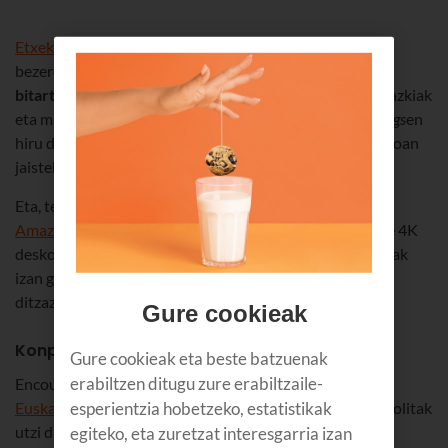
Etxeko Interneten abiadura handitu diegu
Euskaltelen
bezero guztiei. Konexio berriak
100 M-tik 500 M-ra
bitartekoak
dira, kalitate bikaina izan dezazun zure argazkiak
eta musika gogokoena deskargatzeko, edo
Stranger Things
en
hiru denboraldiak Netflix-etik zure tabletara 40 segundoan
jaisteko.
Eta, telebistaz ari garela, urte hasieratik
Amazon Prime Video sartu diogu
Android TB duen gure 4K
deskodetzaileari. Amazonen eskaintza txertatzen lehenak
izan gara,
Fleabag
saritua eta beste telesail batzuk gal ez
ditzazun. Ikusi duzu?
Gure cookieak
Konpromiso teknologikoa
Gure cookieak eta beste batzuenak
erabiltzen ditugu zure erabiltzaile-
Encounterren zirkuituak, zeinak
esperientzia hobetzeko, estatistikak
Euskaltel Konekta Fundazioak
antolatzen baititu, une politak
utzi dizkigu aurten.
egiteko, eta zuretzat interesgarria izan