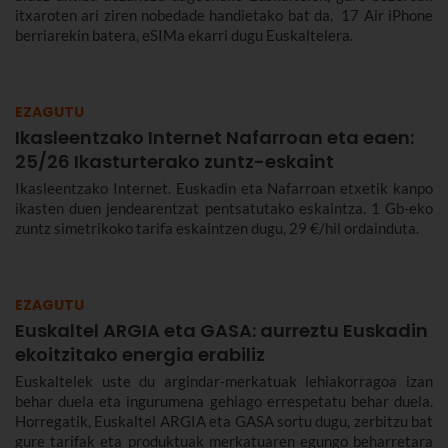
itxaroten ari ziren nobedade handietako bat da. 17 Air iPhone
berriarekin batera, eSIMa ekarri dugu Euskaltelera.
EZAGUTU
Ikasleentzako Internet Nafarroan eta eaen:
25/26 Ikasturterako zuntz-eskaint
Ikasleentzako Internet. Euskadin eta Nafarroan etxetik kanpo
ikasten duen jendearentzat pentsatutako eskaintza. 1 Gb-eko
zuntz simetrikoko tarifa eskaintzen dugu, 29 €/hil ordainduta.
EZAGUTU
Euskaltel ARGIA eta GASA: aurreztu Euskadin
ekoitzitako energia erabiliz
Euskaltelek uste du argindar-merkatuak lehiakorragoa izan
behar duela eta ingurumena gehiago errespetatu behar duela.
Horregatik, Euskaltel ARGIA eta GASA sortu dugu, zerbitzu bat
gure tarifak eta produktuak merkatuaren egungo beharretara