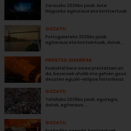
Zarauzko 2026ko jaiak: Aste
Nagusiko egitaraua eta kontzertuak
GOZATU
Portugaleteko 2026ko jaiak:
egitaraua eta kontzertuak, datak...
PRENTSA OHARRAK
Euskaltel bere sarea prestatzen ari
da, bezeroek ahalik eta gehien goza
dezaten eguzki-eklipse historikoaz
GOZATU
Tafallako 2026ko jaiak: egutegia,
datak, egitaraua...
GOZATU
Euskadiko agenda: kontzertuak,