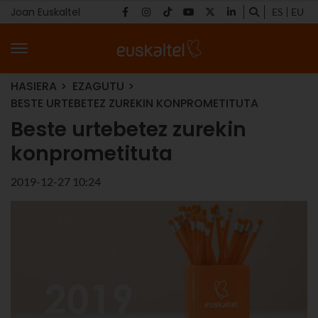
Joan Euskaltel
ES
EU
HASIERA
EZAGUTU
BESTE URTEBETEZ ZUREKIN KONPROMETITUTA
Beste urtebetez zurekin
konprometituta
2019-12-27 10:24