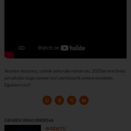
Ikusten duzunez, urteak askorako eman du. 2020an ere tinko
jarraituko dugu lanean zuri zerbitzurik onena emateko.
Eguberri on!!
GEHIEN IRAKURRIENA
GOZATU