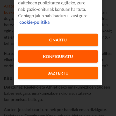
daitekeen publizitatea egiteko, zure
Araba Encounter
ren,
Gipuzkoa Encounter
ren eta
nabigazio-ohiturak kontuan hartuta.
Euskal Encounter
ren, inoizko partaidetzarik handiena izan
Gehiago jakin nahi baduzu, ikusi gure
dugu, eta sarrerak bi segundo pasatxoan agortu dira. Baina,
cookie-politika
batez ere, ekintzaile teknologiko berrien sorleku gisa duten
eginkizunagatik nabarmentzen dira gure
party
informatikoak;
eta eginkizun hori etorkizuneko euskal industriaren talentu-
ONARTU
beharraren isla da.
Eta ez dezagun ahaztu
Gamegune
, zeinak bideo-jokoen elitea
KONFIGURATU
elkartu baitzuen Euskaltelen Derioko egoitzan. Ikaragarri
ondo pasatu genuen. Gurekin egoteko aukera izan zenuen?
BAZTERTU
Kirolarekiko konpromisoa
Dakizunez,
Real
eko eta
Athletic
eko emakumezkoen taldeen
babesleak gara, emakumezkoen kirola sustatzeko
konpromisoa baitugu.
Aurten, jokalari txuri-urdinek poz handiak eman dizkigute.
Maiatzean, Erreginaren Kopa irabaziz, historia egin zuten.