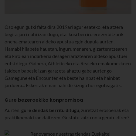
Oso egun gutxi falta dira 2019ari agur esateko, eta atzera
begira jarri nahi izan dugu, eta ikusi berriro ere zerbitzurik
onena ematearen aldeko apustua egin dugula aurten.
Hamabi hilabete hauetan, ingurumenaren, gizarteratzearen
eta kirolean indarkeria desagerraraztearen aldeko apustuei
eutsi diegu. Gainera, Athleticeko eta Realeko emakumezkoen
taldeen babesle izan gara; eta ahaztu gabe aurtengo
Gamegune eta Encounter, eta beste hainbat eta hainbat
jarduera... Eskerrak eman nahi dizkizugu hor egoteagatik.
Gure bezeroekiko konpromisoa
Aurten,
gure dendak berritu ditugu
, zuretzat erosoenak eta
praktikoenak izan daitezen. Gustatu zaizu nola geratu diren?