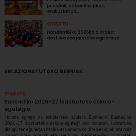
jaialdiak, antzerkia, jaiak,
erakusketak…
GOZATU
Hondarribiko 2026ko alardea:
desfilea eta jaietako egitaraua
ERLAZIONATUTAKO BERRIAK
EZAGUTU
Euskadiko 2026-27 ikasturteko eskola-
egutegia
Honela egingo da eskolarako itzulera Euskadin. Euskadiko
2026-27 ikasturteko eskola-egutegi oso honetan, kontatuko
dizugu zer egunetan hasiko eta amaituko diren eskolak eta noiz
izango diren oporrak eta jaiegunak, heziketa-ziklo guztietan