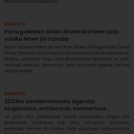
zein da haientzat egokiena?
EZAGUTU
Portugaleteko Giako Andre Mariaren jaia:
udako lehen jai handia
Agian uztaileko lehen jai herrikoia delako, Portugaleteko Giako
Andre Mariaren jaia urteko jairik maitatuena da bertakoentzat.
Urtero, uztailaren 1ean, Ama Birjinarekiko debozioak ez ezik,
musikak, dantzak, jolasek eta ondo pasatzeko gogoak hartzen
dituzte kaleak.
EZAGUTU
2023ko sanferminetako agenda:
txupinazoa, entzierroak, kontzertuak…
Jai gutxi dira sanferminak bezain nazioarteko, ezagun eta
jendetsuak. Uztailaren 6tik 14ra, zuri-gorriz jantzitako
jendetzak hartzen du Iruñea, ondo pasatzeko helburuarekin.