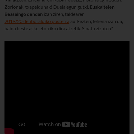
Zorionak, txapeldunak! Duela egun gutxi,
Euskaltelen
Beasaingo dendan
izan ziren, taldearen
2019/20 denboraldiko posterra
aurkezten; lehena izan da,
baina beste asko etorriko dira atzetik. Sinatu zizuten?