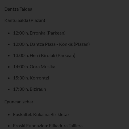
Dantza Taldea
Kantu Salda (Plazan)
12:00 h. Erronka (Parkean)
12:00 h. Dantza Plaza - Konkis (Plazan)
13:00 h. Herri Kirolak (Parkean)
14:00 h. Gora Musika
15:30 h. Korrontzi
17:30 h. Biziraun
Egunean zehar
Euskaltel: Kukaina Bizikletaz
Eroski Fundazioa: Elikadura Taillera