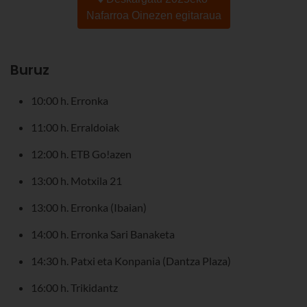
Nafarroa Oinezen egitaraua
Buruz
10:00 h. Erronka
11:00 h. Erraldoiak
12:00 h. ETB Go!azen
13:00 h. Motxila 21
13:00 h. Erronka (Ibaian)
14:00 h. Erronka Sari Banaketa
14:30 h. Patxi eta Konpania (Dantza Plaza)
16:00 h. Trikidantz