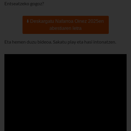
Entseatzeko gogoz?
⬇️ Deskargatu Nafarroa Oinez 2025en
abestiaren letra
Eta hemen duzu bideoa. Sakatu play eta hasi intonatzen.