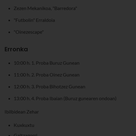
Zezen Mekanikoa, "Barredora"
"Futbolin" Erraldoia
"Oinezescape"
Erronka
10:00 h. 1. Proba Buruz Gunean
11:00 h. 2. Proba Oinez Gunean
12:00 h. 3. Proba Bihotzez Gunean
13:00 h. 4. Proba Ibaian (Buruz gunearen ondoan)
Ibilbidean Zehar
Kuxkuxtu
Galtzagorri