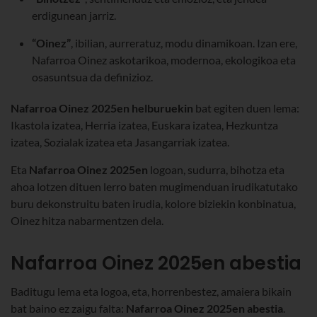
erdigunean jarriz.
“Oinez”
, ibilian, aurreratuz, modu dinamikoan. Izan ere,
Nafarroa Oinez askotarikoa, modernoa, ekologikoa eta
osasuntsua da definizioz.
Nafarroa Oinez 2025en helburuekin
bat egiten duen lema:
Ikastola izatea, Herria izatea, Euskara izatea, Hezkuntza
izatea, Sozialak izatea eta Jasangarriak izatea.
Eta
Nafarroa Oinez 2025en
logoan, sudurra, bihotza eta
ahoa lotzen dituen lerro baten mugimenduan irudikatutako
buru dekonstruitu baten irudia, kolore biziekin konbinatua,
Oinez hitza nabarmentzen dela.
Nafarroa Oinez 2025en abestia
Baditugu lema eta logoa, eta, horrenbestez, amaiera bikain
bat baino ez zaigu falta:
Nafarroa Oinez 2025en abestia
.