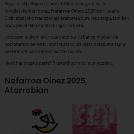
Segur aski jakingo duzunez, bizikleta da gure pasio
handietako bat; beraz,
Nafarroa Oinez 2025
era Kukaña
Bizikletaz joko tradizionala eramatea bururatu zaigu, familian
ondo pasatzeko modu zoragarria baita.
Jokoaren mekanika erraza da: zirkuitu bat egin behar da
horretarako bereziki muntatutako bizikleta batez, eta zapia
beste inork baino lehen hartzen saiatu.
Nork har dezake parte? 7 urtetik gorako haur guztiek.
Nafarroa Oinez 2025,
Atarrabian