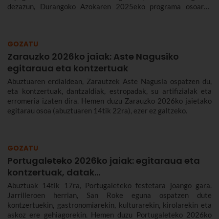
dezazun, Durangoko Azokaren 2025eko programa osoaren
berri emango dizugu: datak, ordutegia, kontzertuak, non egiten
den azoka eta nola iritsi.
GOZATU
Zarauzko 2026ko jaiak: Aste Nagusiko
egitaraua eta kontzertuak
Abuztuaren erdialdean, Zarautzek Aste Nagusia ospatzen du,
eta kontzertuak, dantzaldiak, estropadak, su artifizialak eta
erromeria izaten dira. Hemen duzu Zarauzko 2026ko jaietako
egitarau osoa (abuztuaren 14tik 22ra), ezer ez galtzeko.
GOZATU
Portugaleteko 2026ko jaiak: egitaraua eta
kontzertuak, datak...
Abuztuak 14tik 17ra, Portugaleteko festetara joango gara.
Jarrilleroen herrian, San Roke eguna ospatzen dute
kontzertuekin, gastronomiarekin, kulturarekin, kirolarekin eta
askoz ere gehiagorekin. Hemen duzu Portugaleteko 2026ko