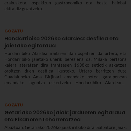
erakusketa, ospakizun gastronomiko eta beste hainbat
ekitaldiz gozatzeko.
GOZATU
Hondarribiko 2026ko alardea: desfilea eta
jaietako egitaraua
Hondarribiko Alardea irailaren 8an ospatzen da urtero, eta
Hondarribiko jaietako unerik bereziena da. Milaka pertsona
kalera ateratzen dira frantsesen 1638ko setiotik askatzea
oroitzen duen desfilea ikusteko. Urtero berritzen dute
Guadalupeko Ama Birjinari emandako botoa, garaipenean
emandako laguntza eskertzeko. Hondarribiko Alardearen
jatorriari eta desfileari buruz, eta Hondarribiko jaien 2026ko
egitarauari buruz gehiago kontatuko dizugu. Gogoan hartu,
jaiak irailaren 4tik 10era dira eta.
GOZATU
Getariako 2026ko jaiak: jardueren egitaraua
eta Elkanoren Lehorreratzea
Abuztuan, Getariako 2026ko jaiak iritsiko dira: Salbatore jaiak.