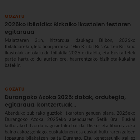
kontzertuak, artisau-azoka, pilota, kalejirak eta askoz gehiago.
GOZATU
2026ko Ibilaldia: Bizkaiko ikastolen festaren
egitaraua
Maiatzaren 31n, hitzordua daukagu Bilbon, 2026ko
Ibilaldiarekin, lelo honi jarraika: "Hiri Kiribil Bil". Aurten Kirikiño
ikastolak antolatu du Ibilaldia 2026 ekitaldia, eta Euskaltelek
parte hartuko du aurten ere, haurrentzako bizikleta-kukaina
batekin.
GOZATU
Durangoko Azoka 2025: datak, ordutegia,
egitaraua, kontzertuak…
Abenduko zubirako guztiok itxaroten genuen plana, 2025eko
Durangoko Azoka, 2025eko abenduaren 5etik 8ra. Euskal
kulturako hitzordu nagusietako bat da. Disko- eta liburu-azoka
baino askoz gehiago, euskaldunen eta euskal kulturaren zaleen
topagune bilakatzen baita Durango. Eta, xehetasunik gal ez