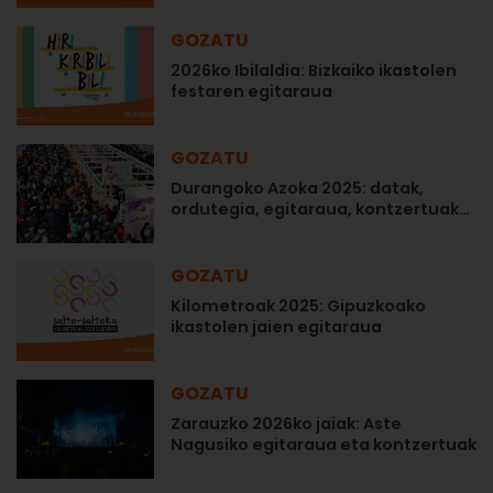
GOZATU
2026ko Ibilaldia: Bizkaiko ikastolen
festaren egitaraua
GOZATU
Durangoko Azoka 2025: datak,
ordutegia, egitaraua, kontzertuak…
GOZATU
Kilometroak 2025: Gipuzkoako
ikastolen jaien egitaraua
GOZATU
Zarauzko 2026ko jaiak: Aste
Nagusiko egitaraua eta kontzertuak