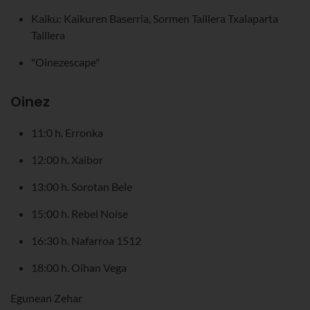
Kaiku: Kaikuren Baserria, Sormen Taillera Txalaparta
Taillera
"Oinezescape"
Oinez
11:0 h. Erronka
12:00 h. Xaibor
13:00 h. Sorotan Bele
15:00 h. Rebel Noise
16:30 h. Nafarroa 1512
18:00 h. Oihan Vega
Egunean Zehar