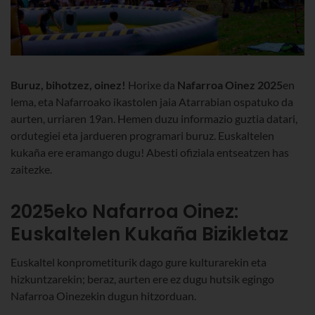
Buruz, bihotzez, oinez!
Horixe da
Nafarroa Oinez 2025
en
lema, eta Nafarroako ikastolen jaia Atarrabian ospatuko da
aurten, urriaren 19an. Hemen duzu informazio guztia datari,
ordutegiei eta jardueren programari buruz. Euskaltelen
kukaña ere eramango dugu! Abesti ofiziala entseatzen has
zaitezke.
2025eko Nafarroa Oinez:
Euskaltelen Kukaña Bizikletaz
Euskaltel konprometiturik dago gure kulturarekin eta
hizkuntzarekin; beraz, aurten ere ez dugu hutsik egingo
Nafarroa Oinezekin dugun hitzorduan.