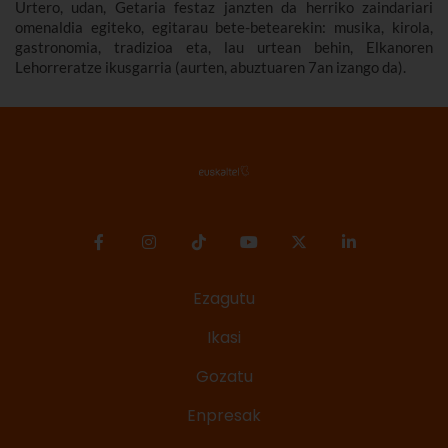
Urtero, udan, Getaria festaz janzten da herriko zaindariari
omenaldia egiteko, egitarau bete-betearekin: musika, kirola,
gastronomia, tradizioa eta, lau urtean behin, Elkanoren
Lehorreratze ikusgarria (aurten, abuztuaren 7an izango da).
Ezagutu
Ikasi
Gozatu
Enpresak