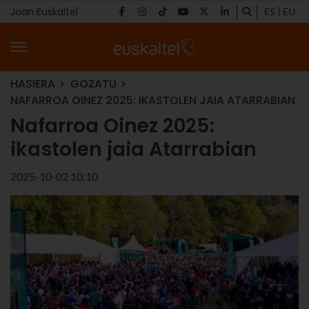
Joan Euskaltel
ES
EU
HASIERA
GOZATU
NAFARROA OINEZ 2025: IKASTOLEN JAIA ATARRABIAN
Nafarroa Oinez 2025:
ikastolen jaia Atarrabian
2025-10-02 10:10