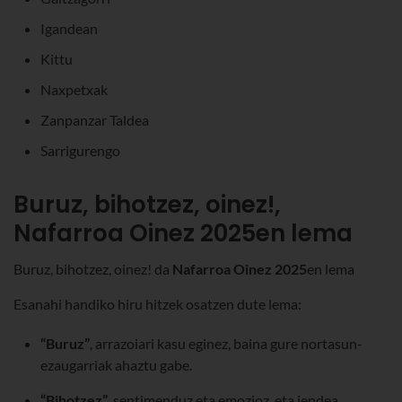
Igandean
Kittu
Naxpetxak
Zanpanzar Taldea
Sarrigurengo
Buruz, bihotzez, oinez!,
Nafarroa Oinez 2025en lema
Buruz, bihotzez, oinez! da
Nafarroa Oinez 2025
en lema
Esanahi handiko hiru hitzek osatzen dute lema:
“Buruz”
, arrazoiari kasu eginez, baina gure nortasun-
ezaugarriak ahaztu gabe.
“Bihotzez”
, sentimenduz eta emozioz, eta jendea