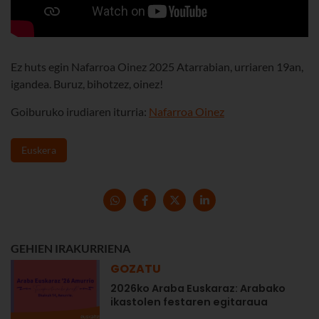
Ez huts egin Nafarroa Oinez 2025 Atarrabian, urriaren 19an,
igandea. Buruz, bihotzez, oinez!
Goiburuko irudiaren iturria:
Nafarroa Oinez
Euskera
GEHIEN IRAKURRIENA
GOZATU
2026ko Araba Euskaraz: Arabako
ikastolen festaren egitaraua