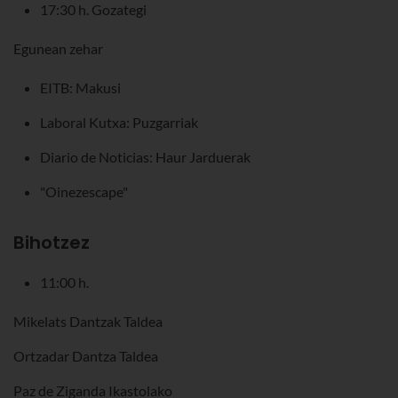
17:30 h. Gozategi
Egunean zehar
EITB: Makusi
Laboral Kutxa: Puzgarriak
Diario de Noticias: Haur Jarduerak
"Oinezescape"
Bihotzez
11:00 h.
Mikelats Dantzak Taldea
Ortzadar Dantza Taldea
Paz de Ziganda Ikastolako