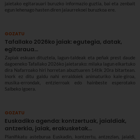
jaietako egitarauari buruzko informazio guztia, bai eta zenbait
egun lehenago hasten diren jaiaurrekoei buruzkoa ere.
GOZATU
Tafallako 2026ko jaiak: egutegia, datak,
egitaraua...
Zapiak eskuan dituztela, lagun-taldeak eta peñak prest daude
dagoeneko Tafallako 2026ko jaietarako: milaka lagun elkartuko
dira Nafarroako hiri horretan abuztuaren 14tik 20ra bitartean.
Inork ez ditu galdu nahi erraldoiek animaturiko kale-giroa,
musika-errondak, entzierroak edo hainbeste esperotako
Salbeko igoera.
GOZATU
Euskadiko agenda: kontzertuak, jaialdiak,
antzerkia, jaiak, erakusketak…
Planifikatu asteburua Euskadin, kontzertu, antzezlan, jaialdi,