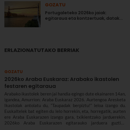
GOZATU
Portugaleteko 2026ko jaiak:
egitaraua eta kontzertuak, datak...
ERLAZIONATUTAKO BERRIAK
GOZATU
2026ko Araba Euskaraz: Arabako ikastolen
festaren egitaraua
Arabako ikastolek beren jai handia egingo dute ekainaren 14an,
igandea, Amurrion: Araba Euskaraz 2026. Aurtengoa Aresketa
Ikastolak antolatu du, “Taupadak berpiztu!” leloa izango du.
Euskaltelek bat egiten du lelo horrekin, eta, horregatik, aurten
ere Araba Euskarazen izango gara, txikientzako jarduerekin.
2026ko Araba Euskarazen egitarauko jarduera guztiak
kontatuko dizkizugu, guztiaz gozatzeko aukera izan dezazun: