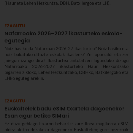
(Haur eta Lehen Hezkuntza, DBH, Batxilergoa eta LH).
EZAGUTU
Nafarroako 2026-2027 ikasturteko eskola-
egutegia
Noiz hasiko da Nafarroan 2026-27 ikasturtea? Noiz hasiko eta
noiz bukatuko dituzte eskolak ikasleek? Zer oporraldi eta zer
jaiegun izango dira? Ikasturtea antolatzen lagunduko dizugu
Nafarroako 2026-2027 ikasturteko Haur Hezkuntzako
bigarren zikloko, Lehen Hezkuntzako, DBHko, Batxilergoko eta
LHko egutegiarekin.
EZAGUTU
Euskaltelek badu eSIM txartela dagoeneko!
Esan agur betiko SIMari
Ez duzu gehiago itxaron beharrik: zure linea mugikorra eSIM
bidez aktiba dezakezu dagoeneko Euskaltelen; gure bezeroak