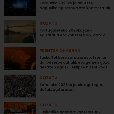
Zarauzko 2026ko jaiak: Aste
Nagusiko egitaraua eta kontzertuak
GOZATU
Portugaleteko 2026ko jaiak:
egitaraua eta kontzertuak, datak...
PRENTSA OHARRAK
Euskaltel bere sarea prestatzen ari
da, bezeroek ahalik eta gehien goza
dezaten eguzki-eklipse historikoaz
GOZATU
Tafallako 2026ko jaiak: egutegia,
datak, egitaraua...
GOZATU
Euskadiko agenda: kontzertuak,