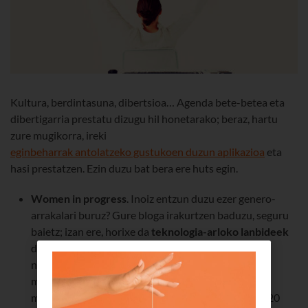
Kultura, berdintasuna, dibertsioa… Agenda bete-betea eta
dibertigarria prestatu dizugu hil honetarako; beraz, hartu
zure mugikorra, ireki
eginbeharrak antolatzeko gustukoen duzun aplikazioa
eta
hasi prestatzen. Ezin duzu bat bera ere huts egin.
Women in progress
. Inoiz entzun duzu ezer genero-
arrakalari buruz? Gure bloga irakurtzen baduzu, seguru
baietz; izan ere, horixe da
teknologia-arloko lanbideek
duten arazo nagusietako bat. Asko kostatzen zaigu
neskak ikasketa teknikoetan, STEM gaietan,
matrikulatzea: zientzia, teknologia, ingeniaritza eta
matematika. Datu bat: gradu horietako ikasleen % 20