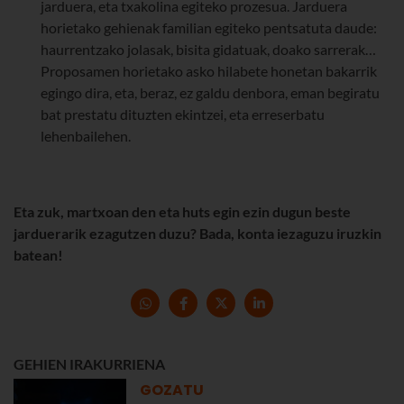
jarduera, eta txakolina egiteko prozesua. Jarduera
horietako gehienak familian egiteko pentsatuta daude:
haurrentzako jolasak, bisita gidatuak, doako sarrerak…
Proposamen horietako asko hilabete honetan bakarrik
egingo dira, eta, beraz, ez galdu denbora, eman begiratu
bat prestatu dituzten ekintzei, eta erreserbatu
lehenbailehen.
Eta zuk, martxoan den eta huts egin ezin dugun beste
jarduerarik ezagutzen duzu? Bada, konta iezaguzu iruzkin
batean!
GEHIEN IRAKURRIENA
GOZATU