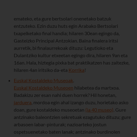
emateko, eta gure bertsolari onenetako batzuk
entzuteko. Ezin duzu huts egin Arabako Bertsolari
txapelketako final handia; hilaren 30ean egingo da,
Gasteizko Principal Antzokian. Baina finalera iritsi
aurretik, bi finalaurrekoak dituzu: Legutioko eta
Dulantziko kultur etxeetan egingo dira, hilaren 9an eta
16an. Hala, hiztegia pixka bat praktikatzen has zaitezke,
hilaren 4an iritsiko da-eta
Korrika
!
Euskal Kostaldeko Museoak
.
Euskal Kostaldeko Museoen
hilabetea da martxoa.
Badakizu zer esan nahi duen horrek? Hil honetan,
jarduera
, mordoa egin ahal izango duzu, horietako asko
doan, gure kostaldeko museoetan
(ia 40 museo)
. Gure
antzinako baleontzien sekretuak ezagutuko dituzu; gure
arbasoen labar-pinturak; nazioarteko jostun
ospetsuenetako baten lanak; antzinako burdinolen