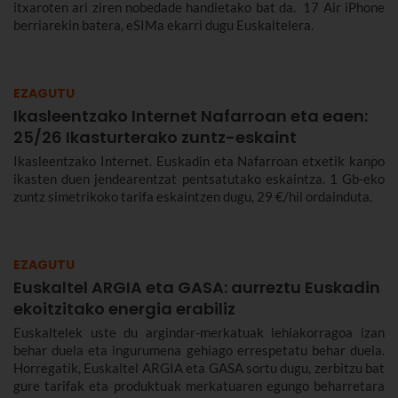
itxaroten ari ziren nobedade handietako bat da. 17 Air iPhone
berriarekin batera, eSIMa ekarri dugu Euskaltelera.
EZAGUTU
Ikasleentzako Internet Nafarroan eta eaen:
25/26 Ikasturterako zuntz-eskaint
Ikasleentzako Internet. Euskadin eta Nafarroan etxetik kanpo
ikasten duen jendearentzat pentsatutako eskaintza. 1 Gb-eko
zuntz simetrikoko tarifa eskaintzen dugu, 29 €/hil ordainduta.
EZAGUTU
Euskaltel ARGIA eta GASA: aurreztu Euskadin
ekoitzitako energia erabiliz
Euskaltelek uste du argindar-merkatuak lehiakorragoa izan
behar duela eta ingurumena gehiago errespetatu behar duela.
Horregatik, Euskaltel ARGIA eta GASA sortu dugu, zerbitzu bat
gure tarifak eta produktuak merkatuaren egungo beharretara