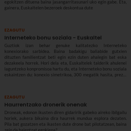
egokitzen dituena baina jasangarritasunari uko egin gabe. Eta,
gainera, Euskaltelen bezeroek deskontua dute
EZAGUTU
Interneteko bonu soziala - Euskaltel
Guztiok izan behar genuke kalitatezko Interneteko
konexiorako sarbidea. Baina badakigu baliabide gutxien
dituzten familientzat beti egin ezin duten ahalegin bat eska
dezakeela horrek. Hori dela eta, Euskaltelek talderik ahulenei
laguntzeko konpromisoa hartu du, eta Interneteko bonu soziala
eskaintzen du: konexio simetrikoa, 300 megatik hasita, prezio
murriztuan eta denbora-eperik gabe.
EZAGUTU
Haurrentzako dronerik onenak
Droneak, edonon ikusten diren gidaririk gabeko aireko ibilgailu
horiek, aukera bikaina dira haurrek mundua esplora dezaten.
Pila bat gozatzen eta ikasten dute drone bat pilotatzean, baina
zein da haientzat egokiena?