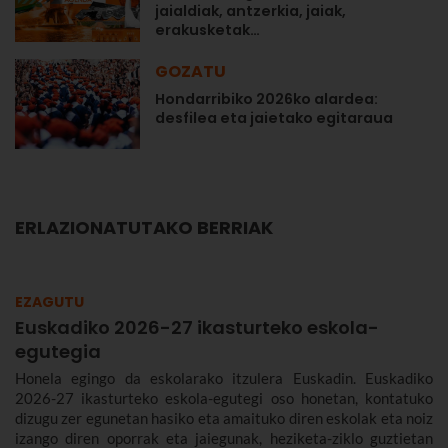
jaialdiak, antzerkia, jaiak,
erakusketak…
GOZATU
Hondarribiko 2026ko alardea:
desfilea eta jaietako egitaraua
ERLAZIONATUTAKO BERRIAK
EZAGUTU
Euskadiko 2026-27 ikasturteko eskola-
egutegia
Honela egingo da eskolarako itzulera Euskadin. Euskadiko
2026-27 ikasturteko eskola-egutegi oso honetan, kontatuko
dizugu zer egunetan hasiko eta amaituko diren eskolak eta noiz
izango diren oporrak eta jaiegunak, heziketa-ziklo guztietan