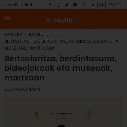
Joan Euskaltel
ES
EU
HASIERA
EZAGUTU
BERTSOLARITZA, BERDINTASUNA, BIDEOJOKOAK ETA
MUSEOAK, MARTXOAN
Bertsolaritza, berdintasuna,
bideojokoak eta museoak,
martxoan
2019-03-07 14:44