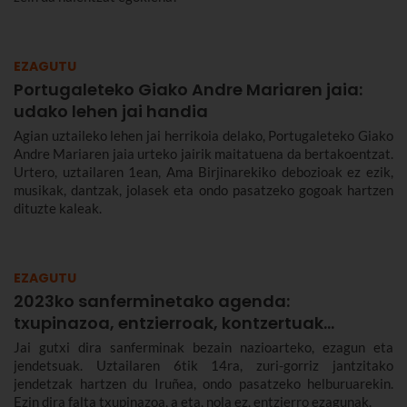
EZAGUTU
Portugaleteko Giako Andre Mariaren jaia:
udako lehen jai handia
Agian uztaileko lehen jai herrikoia delako, Portugaleteko Giako
Andre Mariaren jaia urteko jairik maitatuena da bertakoentzat.
Urtero, uztailaren 1ean, Ama Birjinarekiko debozioak ez ezik,
musikak, dantzak, jolasek eta ondo pasatzeko gogoak hartzen
dituzte kaleak.
EZAGUTU
2023ko sanferminetako agenda:
txupinazoa, entzierroak, kontzertuak…
Jai gutxi dira sanferminak bezain nazioarteko, ezagun eta
jendetsuak. Uztailaren 6tik 14ra, zuri-gorriz jantzitako
jendetzak hartzen du Iruñea, ondo pasatzeko helburuarekin.
Ezin dira falta txupinazoa, a eta, nola ez, entzierro ezagunak.