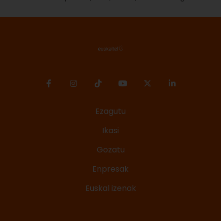
Ezagutu
Ikasi
Gozatu
Enpresak
Euskal izenak