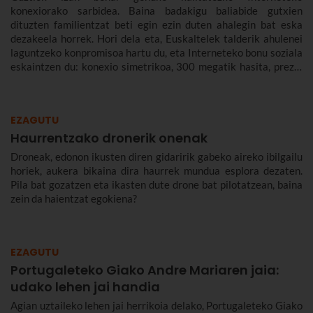
konexiorako sarbidea. Baina badakigu baliabide gutxien
dituzten familientzat beti egin ezin duten ahalegin bat eska
dezakeela horrek. Hori dela eta, Euskaltelek talderik ahulenei
laguntzeko konpromisoa hartu du, eta Interneteko bonu soziala
eskaintzen du: konexio simetrikoa, 300 megatik hasita, prezio
murriztuan eta denbora-eperik gabe.
EZAGUTU
Haurrentzako dronerik onenak
Droneak, edonon ikusten diren gidaririk gabeko aireko ibilgailu
horiek, aukera bikaina dira haurrek mundua esplora dezaten.
Pila bat gozatzen eta ikasten dute drone bat pilotatzean, baina
zein da haientzat egokiena?
EZAGUTU
Portugaleteko Giako Andre Mariaren jaia:
udako lehen jai handia
Agian uztaileko lehen jai herrikoia delako, Portugaleteko Giako