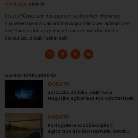
WhatsApp
taldeek.
Eta zuk? Ezagutzen duzu guraso hasi berrien lehenengo
hilabeteetako arazoak arintzen laguntzen duen aplikazioren
bat? Bada, ez itxaron gehiago! Iradokizunen bat baldin
badaukazu,
bidali iruzkin bat!
GEHIEN IRAKURRIENA
GOZATU
Zarauzko 2026ko jaiak: Aste
Nagusiko egitaraua eta kontzertuak
GOZATU
Portugaleteko 2026ko jaiak:
egitaraua eta kontzertuak, datak...