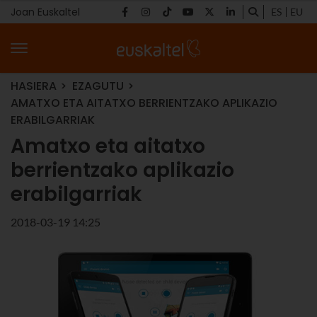
Joan Euskaltel
ES
EU
HASIERA
EZAGUTU
AMATXO ETA AITATXO BERRIENTZAKO APLIKAZIO
ERABILGARRIAK
Amatxo eta aitatxo
berrientzako aplikazio
erabilgarriak
2018-03-19 14:25