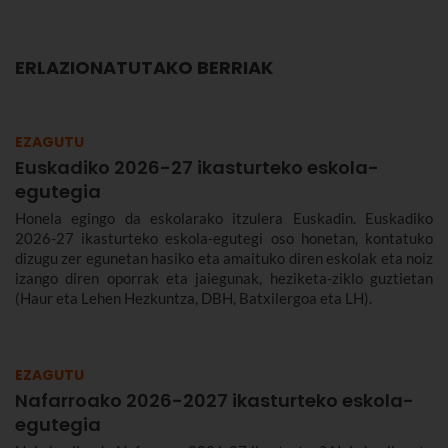
ERLAZIONATUTAKO BERRIAK
EZAGUTU
Euskadiko 2026-27 ikasturteko eskola-
egutegia
Honela egingo da eskolarako itzulera Euskadin. Euskadiko
2026-27 ikasturteko eskola-egutegi oso honetan, kontatuko
dizugu zer egunetan hasiko eta amaituko diren eskolak eta noiz
izango diren oporrak eta jaiegunak, heziketa-ziklo guztietan
(Haur eta Lehen Hezkuntza, DBH, Batxilergoa eta LH).
EZAGUTU
Nafarroako 2026-2027 ikasturteko eskola-
egutegia