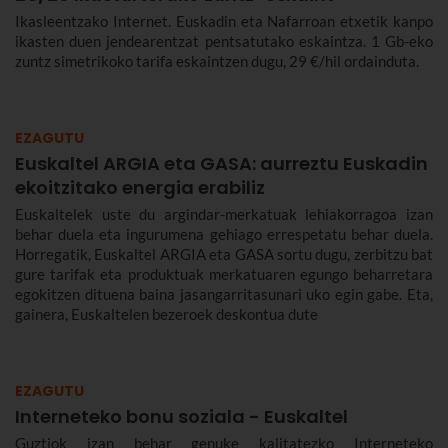
Ikasleentzako Internet. Euskadin eta Nafarroan etxetik kanpo
ikasten duen jendearentzat pentsatutako eskaintza. 1 Gb-eko
zuntz simetrikoko tarifa eskaintzen dugu, 29 €/hil ordainduta.
EZAGUTU
Euskaltel ARGIA eta GASA: aurreztu Euskadin
ekoitzitako energia erabiliz
Euskaltelek uste du argindar-merkatuak lehiakorragoa izan
behar duela eta ingurumena gehiago errespetatu behar duela.
Horregatik, Euskaltel ARGIA eta GASA sortu dugu, zerbitzu bat
gure tarifak eta produktuak merkatuaren egungo beharretara
egokitzen dituena baina jasangarritasunari uko egin gabe. Eta,
gainera, Euskaltelen bezeroek deskontua dute
EZAGUTU
Interneteko bonu soziala - Euskaltel
Guztiok izan behar genuke kalitatezko Interneteko