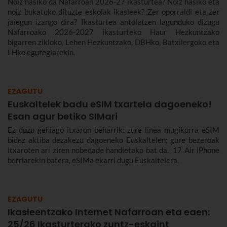
Noiz hasiko da Nafarroan 2026-27 ikasturtea? Noiz hasiko eta
noiz bukatuko dituzte eskolak ikasleek? Zer oporraldi eta zer
jaiegun izango dira? Ikasturtea antolatzen lagunduko dizugu
Nafarroako 2026-2027 ikasturteko Haur Hezkuntzako
bigarren zikloko, Lehen Hezkuntzako, DBHko, Batxilergoko eta
LHko egutegiarekin.
EZAGUTU
Euskaltelek badu eSIM txartela dagoeneko!
Esan agur betiko SIMari
Ez duzu gehiago itxaron beharrik: zure linea mugikorra eSIM
bidez aktiba dezakezu dagoeneko Euskaltelen; gure bezeroak
itxaroten ari ziren nobedade handietako bat da. 17 Air iPhone
berriarekin batera, eSIMa ekarri dugu Euskaltelera.
EZAGUTU
Ikasleentzako Internet Nafarroan eta eaen:
25/26 Ikasturterako zuntz-eskaint