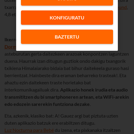
txarrak izango
Hair Dryer Sound
eta
Vacuum Cleaner Sound
,
4,8 eta 4,5 puntu baitituzte, hurrenez hurren.
KONFIGURATU
BAZTERTU
Ikerrek gomendatu digun beste aplikazioetako bat
Dormi Baby Monitor
interkomunikagailua da, edozein
asteburutan gerta daitezkeen arazoak konpontzen laguntzen
duena. Haurrak izan ditugun guztiok ondo dakigu txangorik
txikiena Himalaiarako bidaia bat bihur daitekeela guraso hasi
berrientzat. Hainbeste dira eraman beharreko trasteak!. Eta
ahaztu ezin daitekeen traste horietako bat
interkomunikagailuak dira.
Aplikazio honek irudia eta audio
transmititzen du bi smartphoneren artean, eta WiFi-arekin
edo edozein sarerekin funtziona dezake
.
Eta, azkenik, klasiko bat: A! Gauez argi bat piztuta uzten
duten aplikazio batzuk ere erabiltzen ditugu.
Luz Nocturna para Bebé
du izena, eta pixkanaka itzaltzen