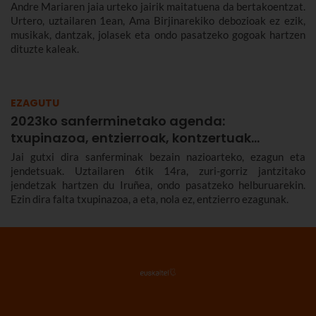
Andre Mariaren jaia urteko jairik maitatuena da bertakoentzat.
Urtero, uztailaren 1ean, Ama Birjinarekiko debozioak ez ezik,
musikak, dantzak, jolasek eta ondo pasatzeko gogoak hartzen
dituzte kaleak.
EZAGUTU
2023ko sanferminetako agenda:
txupinazoa, entzierroak, kontzertuak…
Jai gutxi dira sanferminak bezain nazioarteko, ezagun eta
jendetsuak. Uztailaren 6tik 14ra, zuri-gorriz jantzitako
jendetzak hartzen du Iruñea, ondo pasatzeko helburuarekin.
Ezin dira falta txupinazoa, a eta, nola ez, entzierro ezagunak.