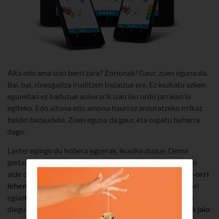
Aita edo ama izan berri zara? Zorionak! Gaur, zuen eguna da.
Bai, bai, sinesgaitza iruditzen bazaizue ere. Ez kezkatu azken
egunetan ez baduzue aukerarik izan lau ordu jarraian lo
egiteko. Edo aitona edo amona haurraz arduratzeko irrikaz
baldin bazaudete. Zuen eguna da gaur, eta ospatu beharra
dago.
Laster egingo du hobera egoerak, ikusiko duzue. Denoi
gertatu zaigu inoiz. Normala da. Gainera, teknologia zuen
alde duzue gaur egun:
badira zenbait aplikazio eta web-orri
lehenengo guraso-lanetarako oso lagungarriak
. Eta hori
egiaztatzeko, Iker Rojas eta Ana Ramos lankideei eskatu
diegu
zer aplikazio baliatu zituzten beren-seme-alabak jaio