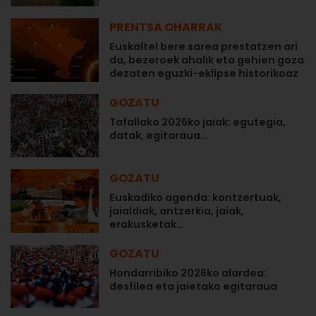
PRENTSA OHARRAK
Euskaltel bere sarea prestatzen ari
da, bezeroek ahalik eta gehien goza
dezaten eguzki-eklipse historikoaz
GOZATU
Tafallako 2026ko jaiak: egutegia,
datak, egitaraua...
GOZATU
Euskadiko agenda: kontzertuak,
jaialdiak, antzerkia, jaiak,
erakusketak…
GOZATU
Hondarribiko 2026ko alardea:
desfilea eta jaietako egitaraua