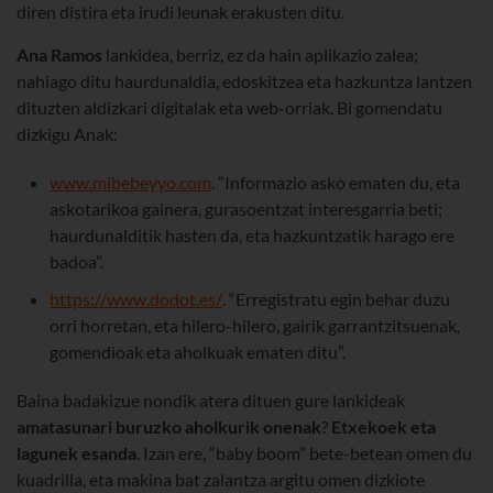
diren distira eta irudi leunak erakusten ditu.
Ana Ramos
lankidea, berriz, ez da hain aplikazio zalea;
nahiago ditu haurdunaldia, edoskitzea eta hazkuntza lantzen
dituzten aldizkari digitalak eta web-orriak. Bi gomendatu
dizkigu Anak:
www.mibebeyyo.com
. “Informazio asko ematen du, eta
askotarikoa gainera, gurasoentzat interesgarria beti;
haurdunalditik hasten da, eta hazkuntzatik harago ere
badoa”.
https://www.dodot.es/
. “Erregistratu egin behar duzu
orri horretan, eta hilero-hilero, gairik garrantzitsuenak,
gomendioak eta aholkuak ematen ditu”.
Baina badakizue nondik atera dituen gure lankideak
amatasunari buruzko aholkurik onenak
?
Etxekoek eta
lagunek esanda
. Izan ere, “baby boom” bete-betean omen du
kuadrilla, eta makina bat zalantza argitu omen dizkiote