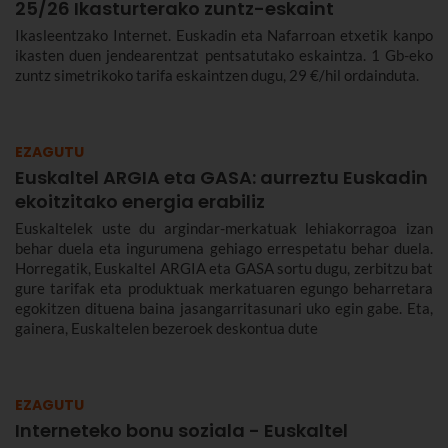
25/26 Ikasturterako zuntz-eskaint
Ikasleentzako Internet. Euskadin eta Nafarroan etxetik kanpo
ikasten duen jendearentzat pentsatutako eskaintza. 1 Gb-eko
zuntz simetrikoko tarifa eskaintzen dugu, 29 €/hil ordainduta.
EZAGUTU
Euskaltel ARGIA eta GASA: aurreztu Euskadin
ekoitzitako energia erabiliz
Euskaltelek uste du argindar-merkatuak lehiakorragoa izan
behar duela eta ingurumena gehiago errespetatu behar duela.
Horregatik, Euskaltel ARGIA eta GASA sortu dugu, zerbitzu bat
gure tarifak eta produktuak merkatuaren egungo beharretara
egokitzen dituena baina jasangarritasunari uko egin gabe. Eta,
gainera, Euskaltelen bezeroek deskontua dute
EZAGUTU
Interneteko bonu soziala - Euskaltel