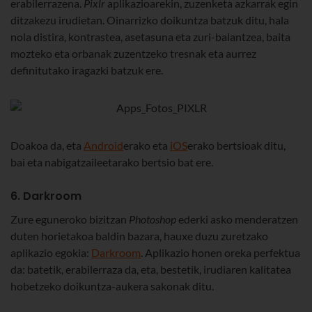
erabilerrazena.
Pixlr
aplikazioarekin, zuzenketa azkarrak egin
ditzakezu irudietan. Oinarrizko doikuntza batzuk ditu, hala
nola distira, kontrastea, asetasuna eta zuri-balantzea, baita
mozteko eta orbanak zuzentzeko tresnak eta aurrez
definitutako iragazki batzuk ere.
Doakoa da, eta
Android
erako eta
iOS
erako bertsioak ditu,
bai eta nabigatzaileetarako bertsio bat ere.
6. Darkroom
Zure eguneroko bizitzan
Photoshop
ederki asko menderatzen
duten horietakoa baldin bazara, hauxe duzu zuretzako
aplikazio egokia:
Darkroom
. Aplikazio honen oreka perfektua
da: batetik, erabilerraza da, eta, bestetik, irudiaren kalitatea
hobetzeko doikuntza-aukera sakonak ditu.