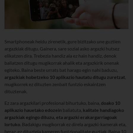
Smartphoneak heldu zirenetik, gure bizitzako une guztien
argazkiak ditugu. Gainera, sare sozial asko argazki hutsez
elikatzen dira. Trebezia handiz ala ez hain handiz, denok
baliatzen ditugu mugikorrak ahalik eta argazkirik onenak
egiteko. Baina beste urrats bat harago egin nahi baduzu,
argazkiak hobetzeko 10 aplikazio hautatu ditugu zuretzat
,
mugikorrek ez dituzten zenbait funtzio eskaintzen
dituztenak.
Ez zara argazkilari profesional bihurtuko, baina,
doako 10
aplikazio hauetako edozein
baliatuta,
kalitate handiagoko
argazkiak egingo dituzu, eta argazki erakargarriagoak
lortuko
. Badakigu mugikorrak ez direla argazki-kamerak eta,
beraz, ez dituztela kameren funtzionalitate guztiak. Baina 10