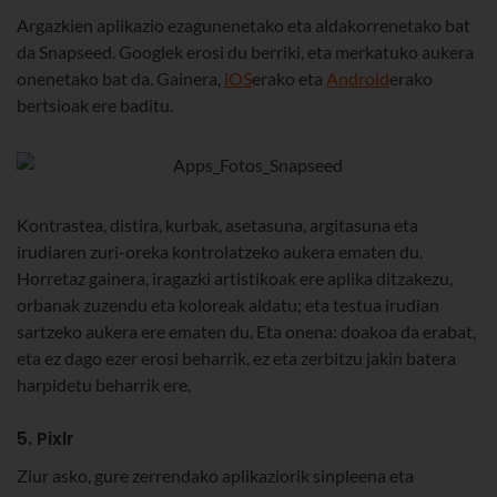
Argazkien aplikazio ezagunenetako eta aldakorrenetako bat
da Snapseed. Googlek erosi du berriki, eta merkatuko aukera
onenetako bat da. Gainera,
iOS
erako eta
Android
erako
bertsioak ere baditu.
Kontrastea, distira, kurbak, asetasuna, argitasuna eta
irudiaren zuri-oreka kontrolatzeko aukera ematen du.
Horretaz gainera, iragazki artistikoak ere aplika ditzakezu,
orbanak zuzendu eta koloreak aldatu; eta testua irudian
sartzeko aukera ere ematen du. Eta onena: doakoa da erabat,
eta ez dago ezer erosi beharrik, ez eta zerbitzu jakin batera
harpidetu beharrik ere.
5. Pixlr
Ziur asko, gure zerrendako aplikaziorik sinpleena eta