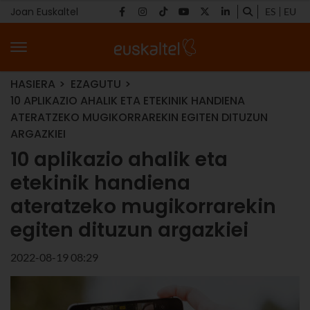
Joan Euskaltel
ES
EU
HASIERA
EZAGUTU
10 APLIKAZIO AHALIK ETA ETEKINIK HANDIENA
ATERATZEKO MUGIKORRAREKIN EGITEN DITUZUN
ARGAZKIEI
10 aplikazio ahalik eta
etekinik handiena
ateratzeko mugikorrarekin
egiten dituzun argazkiei
2022-08-19 08:29