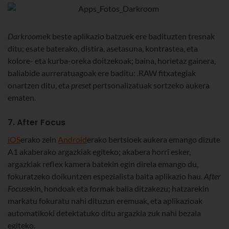
Darkroom
ek beste aplikazio batzuek ere badituzten tresnak
ditu; esate baterako, distira, asetasuna, kontrastea, eta
kolore- eta kurba-oreka doitzekoak; baina, horietaz gainera,
baliabide aurreratuagoak ere baditu: .RAW fitxategiak
onartzen ditu, eta
preset
pertsonalizatuak sortzeko aukera
ematen.
7. After Focus
iOS
erako zein
Android
erako bertsioek aukera emango dizute
A1 akaberako argazkiak egiteko; akabera horri esker,
argazkiak reflex kamera batekin egin direla emango du,
fokuratzeko doikuntzen espezialista baita aplikazio hau.
After
Focus
ekin, hondoak eta formak balia ditzakezu; hatzarekin
markatu fokuratu nahi dituzun eremuak, eta aplikazioak
automatikoki detektatuko ditu argazkia zuk nahi bezala
egiteko.