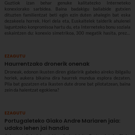
Guztiok izan behar genuke kalitatezko Interneteko
konexiorako sarbidea. Baina badakigu baliabide gutxien
dituzten familientzat beti egin ezin duten ahalegin bat eska
dezakeela horrek. Hori dela eta, Euskaltelek talderik ahulenei
laguntzeko konpromisoa hartu du, eta Interneteko bonu soziala
eskaintzen du: konexio simetrikoa, 300 megatik hasita, prezio
murriztuan eta denbora-eperik gabe.
EZAGUTU
Haurrentzako dronerik onenak
Droneak, edonon ikusten diren gidaririk gabeko aireko ibilgailu
horiek, aukera bikaina dira haurrek mundua esplora dezaten.
Pila bat gozatzen eta ikasten dute drone bat pilotatzean, baina
zein da haientzat egokiena?
EZAGUTU
Portugaleteko Giako Andre Mariaren jaia:
udako lehen jai handia