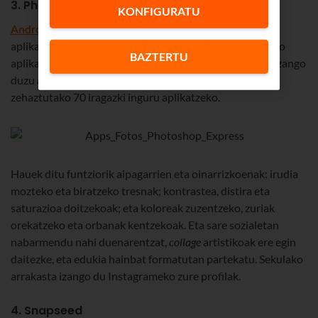
3. Photoshop Express
KONFIGURATU
Android
erako eta
iOS
erako merkaturatua, Adoberen
aplikazio ofiziala da
Photoshop Express
, irudiak editatzeko
BAZTERTU
aplikazio ezagunenaren mugikorreko bertsioa. Aukera izango
duzu argazkietan zuzenketa azkarrak egiteko eta aurrez
zehaztutako 70 iragazki inguru aplikatzeko.
Hauek ditu funtziorik aipagarrien eta oinarrizkoenak: irudia
mozteko eta biratzeko tresnak; kontrastea, distira eta
saturazioa doitzekoak; eta koloreak zuzentzeko, zuriak
orekatzeko eta orbanak kentzekoak. Eta sare sozialetan
nabarmendu nahi duenarentzat,
collage
artistikoak ere egin
daitezke, eta edukia hainbat formatutan partekatu. Sekulako
arrakasta izango du Instagrameko zure profilak.
4. Snapseed