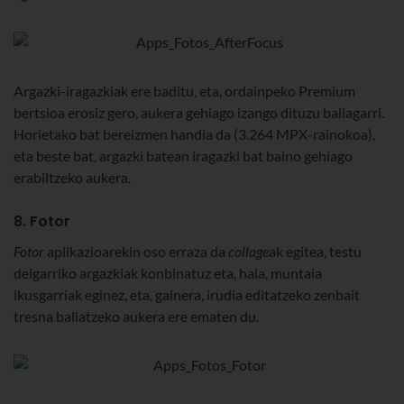
Argazki-iragazkiak ere baditu, eta, ordainpeko Premium
bertsioa erosiz gero, aukera gehiago izango dituzu baliagarri.
Horietako bat bereizmen handia da (3.264 MPX-rainokoa),
eta beste bat, argazki batean iragazki bat baino gehiago
erabiltzeko aukera.
8. Fotor
Fotor
aplikazioarekin oso erraza da
collage
ak egitea, testu
deigarriko argazkiak konbinatuz eta, hala, muntaia
ikusgarriak eginez, eta, gainera, irudia editatzeko zenbait
tresna baliatzeko aukera ere ematen du.