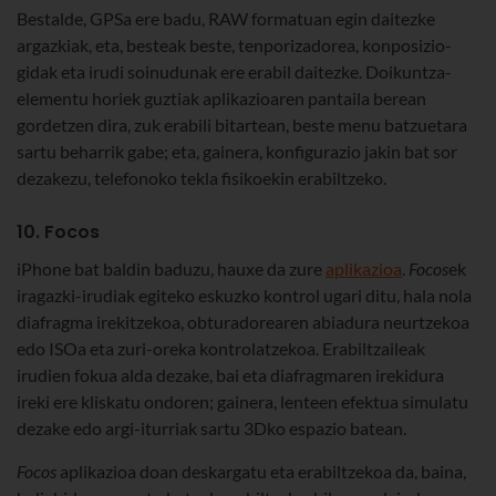
Bestalde, GPSa ere badu, RAW formatuan egin daitezke
argazkiak, eta, besteak beste, tenporizadorea, konposizio-
gidak eta irudi soinudunak ere erabil daitezke. Doikuntza-
elementu horiek guztiak aplikazioaren pantaila berean
gordetzen dira, zuk erabili bitartean, beste menu batzuetara
sartu beharrik gabe; eta, gainera, konfigurazio jakin bat sor
dezakezu, telefonoko tekla fisikoekin erabiltzeko.
10. Focos
iPhone bat baldin baduzu, hauxe da zure
aplikazioa
.
Focos
ek
iragazki-irudiak egiteko eskuzko kontrol ugari ditu, hala nola
diafragma irekitzekoa, obturadorearen abiadura neurtzekoa
edo ISOa eta zuri-oreka kontrolatzekoa. Erabiltzaileak
irudien fokua alda dezake, bai eta diafragmaren irekidura
ireki ere kliskatu ondoren; gainera, lenteen efektua simulatu
dezake edo argi-iturriak sartu 3Dko espazio batean.
Focos
aplikazioa doan deskargatu eta erabiltzekoa da, baina,