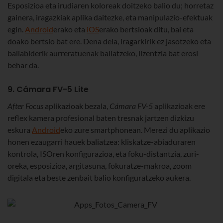
Esposizioa eta irudiaren koloreak doitzeko balio du; horretaz
gainera, iragazkiak aplika daitezke, eta manipulazio-efektuak
egin.
Android
erako eta
iOS
erako bertsioak ditu, bai eta
doako bertsio bat ere. Dena dela, iragarkirik ez jasotzeko eta
baliabiderik aurreratuenak baliatzeko, lizentzia bat erosi
behar da.
9. Cámara FV-5 Lite
After Focus
aplikazioak bezala,
Cámara FV-5
aplikazioak ere
reflex kamera profesional baten tresnak jartzen dizkizu
eskura
Android
eko zure smartphonean. Merezi du aplikazio
honen ezaugarri hauek baliatzea: kliskatze-abiaduraren
kontrola, ISOren konfigurazioa, eta foku-distantzia, zuri-
oreka, esposizioa, argitasuna, fokuratze-makroa, zoom
digitala eta beste zenbait balio konfiguratzeko aukera.