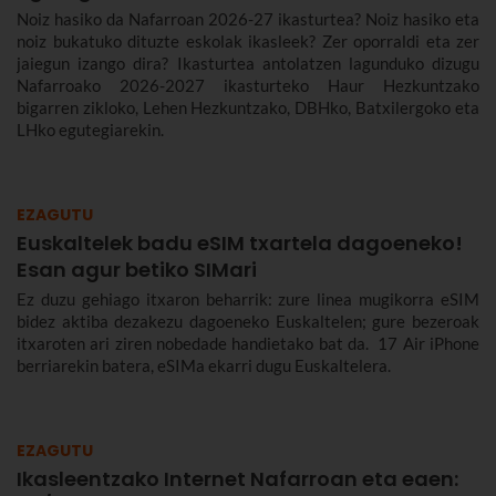
Noiz hasiko da Nafarroan 2026-27 ikasturtea? Noiz hasiko eta
noiz bukatuko dituzte eskolak ikasleek? Zer oporraldi eta zer
jaiegun izango dira? Ikasturtea antolatzen lagunduko dizugu
Nafarroako 2026-2027 ikasturteko Haur Hezkuntzako
bigarren zikloko, Lehen Hezkuntzako, DBHko, Batxilergoko eta
LHko egutegiarekin.
EZAGUTU
Euskaltelek badu eSIM txartela dagoeneko!
Esan agur betiko SIMari
Ez duzu gehiago itxaron beharrik: zure linea mugikorra eSIM
bidez aktiba dezakezu dagoeneko Euskaltelen; gure bezeroak
itxaroten ari ziren nobedade handietako bat da. 17 Air iPhone
berriarekin batera, eSIMa ekarri dugu Euskaltelera.
EZAGUTU
Ikasleentzako Internet Nafarroan eta eaen: