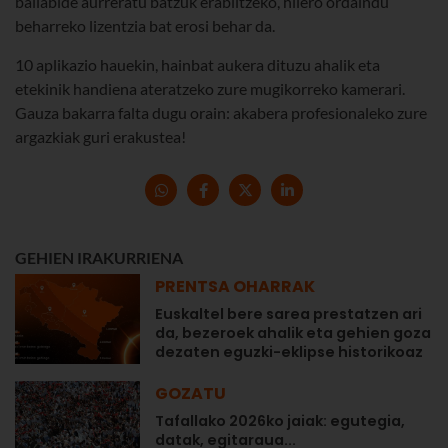
baliabide aurreratu batzuk erabiltzeko, hilero ordaindu
beharreko lizentzia bat erosi behar da.
10 aplikazio hauekin, hainbat aukera dituzu ahalik eta
etekinik handiena ateratzeko zure mugikorreko kamerari.
Gauza bakarra falta dugu orain: akabera profesionaleko zure
argazkiak guri erakustea!
GEHIEN IRAKURRIENA
PRENTSA OHARRAK
Euskaltel bere sarea prestatzen ari
da, bezeroek ahalik eta gehien goza
dezaten eguzki-eklipse historikoaz
GOZATU
Tafallako 2026ko jaiak: egutegia,
datak, egitaraua...