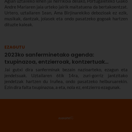
Agian uztaileko lehen jai herrikoia delako, Portugaleteko Giako
Andre Mariaren jaia urteko jairik maitatuena da bertakoentzat.
Urtero, uztailaren 1ean, Ama Birjinarekiko debozioak ez ezik,
musikak, dantzak, jolasek eta ondo pasatzeko gogoak hartzen
dituzte kaleak.
EZAGUTU
2023ko sanferminetako agenda:
txupinazoa, entzierroak, kontzertuak…
Jai gutxi dira sanferminak bezain nazioarteko, ezagun eta
jendetsuak. Uztailaren 6tik 14ra, zuri-gorriz jantzitako
jendetzak hartzen du Iruñea, ondo pasatzeko helburuarekin.
Ezin dira falta txupinazoa, a eta, nola ez, entzierro ezagunak.