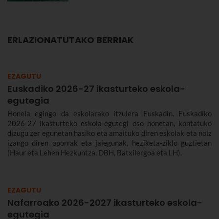
ERLAZIONATUTAKO BERRIAK
EZAGUTU
Euskadiko 2026-27 ikasturteko eskola-
egutegia
Honela egingo da eskolarako itzulera Euskadin. Euskadiko
2026-27 ikasturteko eskola-egutegi oso honetan, kontatuko
dizugu zer egunetan hasiko eta amaituko diren eskolak eta noiz
izango diren oporrak eta jaiegunak, heziketa-ziklo guztietan
(Haur eta Lehen Hezkuntza, DBH, Batxilergoa eta LH).
EZAGUTU
Nafarroako 2026-2027 ikasturteko eskola-
egutegia