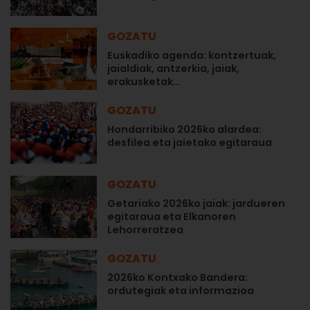
GOZATU
Euskadiko agenda: kontzertuak,
jaialdiak, antzerkia, jaiak,
erakusketak…
GOZATU
Hondarribiko 2026ko alardea:
desfilea eta jaietako egitaraua
GOZATU
Getariako 2026ko jaiak: jardueren
egitaraua eta Elkanoren
Lehorreratzea
GOZATU
2026ko Kontxako Bandera:
ordutegiak eta informazioa