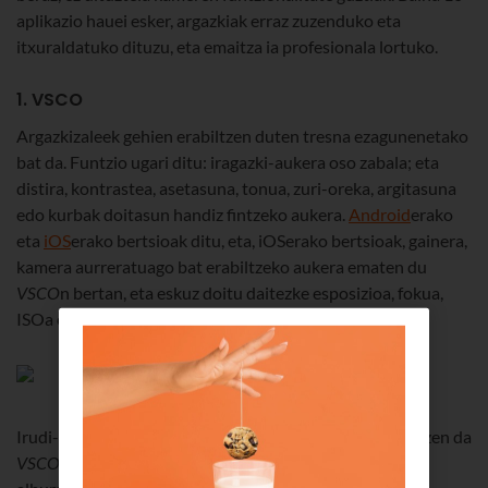
aplikazio hauei esker, argazkiak erraz zuzenduko eta
itxuraldatuko dituzu, eta emaitza ia profesionala lortuko.
1. VSCO
Argazkizaleek gehien erabiltzen duten tresna ezagunenetako
bat da. Funtzio ugari ditu: iragazki-aukera oso zabala; eta
distira, kontrastea, asetasuna, tonua, zuri-oreka, argitasuna
edo kurbak doitasun handiz fintzeko aukera.
Android
erako
eta
iOS
erako bertsioak ditu, eta, iOSerako bertsioak, gainera,
kamera aurreratuago bat erabiltzeko aukera ematen du
VSCO
n bertan, eta eskuz doitu daitezke esposizioa, fokua,
ISOa eta argazkia egiteko abiadura.
Irudi-editore izateaz gainera, sare sozial gisa ere erabiltzen da
VSCO
. Aukera ematen du irudiak partekatzeko, argazki-