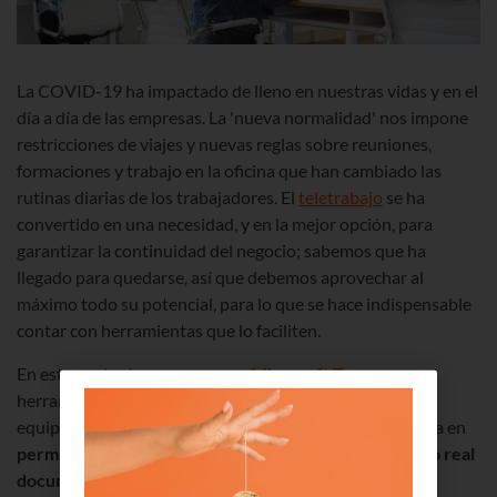
La COVID-19 ha impactado de lleno en nuestras vidas y en el
día a día de las empresas. La 'nueva normalidad' nos impone
restricciones de viajes y nuevas reglas sobre reuniones,
formaciones y trabajo en la oficina que han cambiado las
rutinas diarias de los trabajadores. El
teletrabajo
se ha
convertido en una necesidad, y en la mejor opción, para
garantizar la continuidad del negocio; sabemos que ha
llegado para quedarse, así que debemos aprovechar al
máximo todo su potencial, para lo que se hace indispensable
contar con herramientas que lo faciliten.
En este contexto, creemos que
Microsoft Teams
es una
herramienta idónea para la colaboración y el trabajo en
equipo de manera remota. Su principal aportación radica en
permitir el trabajo colaborativo y compartir en tiempo real
documentos con el equipo de trabajo
donde todos los