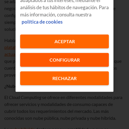
se adapta a las necesidades presentes y futuras de tu
análisis de tus hábitos de navegación. Para
negocio, con un almacenamiento inteligente que permite
más información, consulta nuestra
configuraciones adaptadas al rendimiento requerido y
política de cookies
siempre a través de servicios modulares que adaptan la
solución a tus necesidades concretas.
Hablamos de una
ACEPTAR
plataforma con alta disponibilidad y sistemas siempre
actualizados
CONFIGURAR
que puedes gestionar desde un único panel de control y que
cuenta con conectividad centralizada a través de diversos
proveedores.
RECHAZAR
¿Nube pública o privada?
El
Cloud Computing
se ofrece en diferentes modalidades para
ofrecer servicios y modalidades de consumo capaces de
cubrir todos los requerimientos del mercado. Las más
conocidas son nube pública, nube privada y nube híbrida.