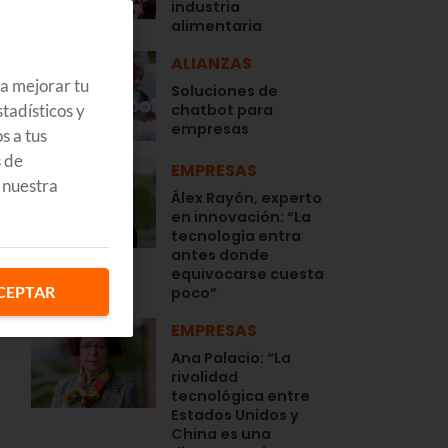
industria
alimentaria
ALIANZAS
ra mejorar tu
Soluciones de
tadísticos y
chatbot para
empresas
s a tus
s de
EMPRESAS
 nuestra
Álex Rayón, experto
en innovación: “La
tecnología entra
antes donde
equivocarse cuesta
CEPTAR
poco”
í
EMPRESAS
Ana Palacio: “La
rivalidad
tecnológica entre
Estados Unidos y
China es una