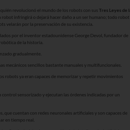
v quién revolucionó el mundo de los robots con sus
Tres Leyes de l
 robot infringirá o dejará hacer daño a un ser humano; todo robot
ts velarán por la preservación de su existencia.
llados por el inventor estadounidense George Devol, fundador de
obótica de la historia.
vanzado gradualmente.
emas mecánicos sencillos bastante manuales y multifuncionales.
. Los robots ya eran capaces de memorizar y repetir movimientos
n control sensorizado y ejecutan las órdenes indicadas por un
s, que cuentan con redes neuronales artificiales y son capaces de
ar en tiempo real.