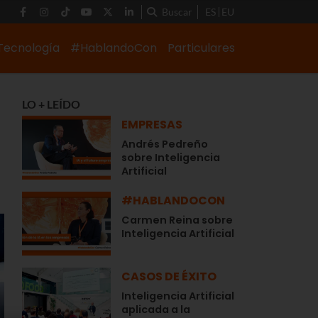
Buscar
ES
EU
Tecnología
#HablandoCon
Particulares
LO + LEÍDO
EMPRESAS
Andrés Pedreño
sobre Inteligencia
Artificial
#HABLANDOCON
Carmen Reina sobre
Inteligencia Artificial
CASOS DE ÉXITO
Inteligencia Artificial
aplicada a la