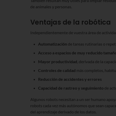
También resultan muy útiles para limpiar residuo
de animales y personas.
Ventajas de la robótica
Independientemente de vuestra área de actividad,
Automatización
de tareas rutinarias o repet
Acceso a espacios de muy reducido tamaño 
Mayor productividad
, derivada de la capac
Controles de calidad
más completos, habitua
Reducción de accidentes y errores
Capacidad de rastreo y seguimiento
de act
Algunos robots necesitan a un ser humano apoyán
robots cada vez más autónomos que sean capaces
del aprendizaje derivado de los datos.