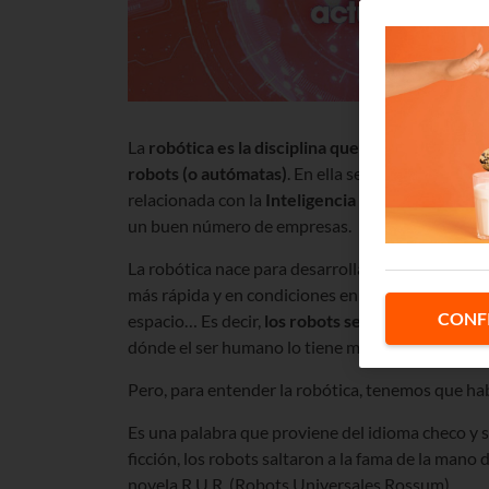
La
robótica es la disciplina que se ocupa del dis
robots (o autómatas)
. En ella se combinan la ing
relacionada con la
Inteligencia Artificial
, es una
un buen número de empresas.
La robótica nace para desarrollar tareas habit
más rápida y en condiciones en el que éste no podrí
CONF
espacio… Es decir,
los robots se crean para redu
dónde el ser humano lo tiene muy difícil y además
Pero, para entender la robótica, tenemos que hab
Es una palabra que proviene del idioma checo y si
ficción, los robots saltaron a la fama de la mano 
novela R.U.R. (Robots Universales Rossum).