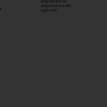
disputa por la
arquitectura del
a
siglo XXI”