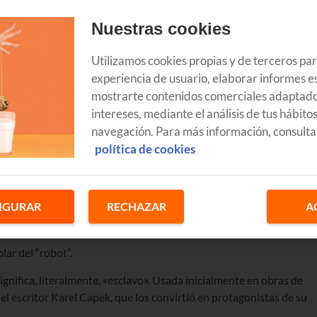
Nuestras cookies
Utilizamos cookies propias y de terceros pa
experiencia de usuario, elaborar informes es
eño, la programación, la producción, el análisis y la aplicación de
mostrarte contenidos comerciales adaptado
eniería, la mecánica, la electrónica o la informática. Estrechamente
intereses, mediante el análisis de tus hábito
 de las tecnologías con mayor proyección y su uso es ya habitual en
navegación. Para más información, consulta
política de cookies
ualmente desempeñadas por el ser humano, pero de forma mucho
a, por su difícil acceso, por las altas temperaturas, por la falta de
IGURAR
RECHAZAR
A
cir trabajos tediosos o peligrosos
porque son capaces de llegar all
, lo hacen con garantías de éxito y seguridad.
lar del “robot”.
gnifica, literalmente, «esclavo». Usada inicialmente en obras de
del escritor Karel Capek, que los convirtió en protagonistas de su