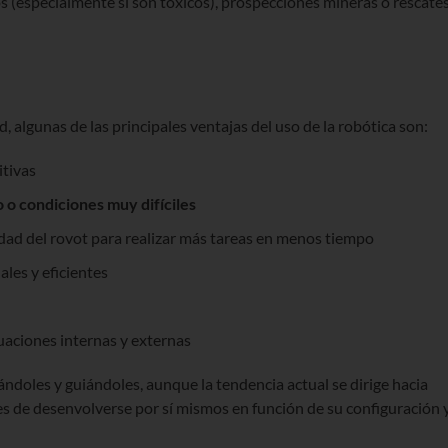
s (especialmente si son tóxicos), prospecciones mineras o rescate
 algunas de las principales ventajas del uso de la robótica son:
itivas
o condiciones muy difíciles
idad del rovot para realizar más tareas en menos tiempo
les y eficientes
uaciones internas y externas
doles y guiándoles, aunque la tendencia actual se dirige hacia
 de desenvolverse por sí mismos en función de su configuración 