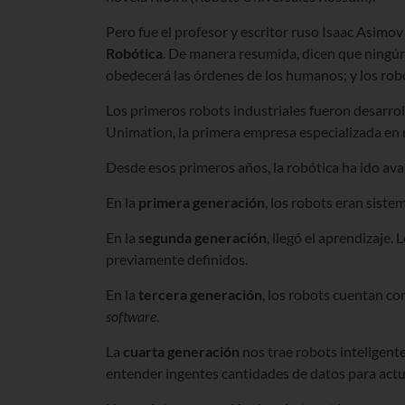
Pero fue el profesor y escritor ruso Isaac Asimo
Robótica
. De manera resumida, dicen que ningún
obedecerá las órdenes de los humanos; y los robo
Los primeros robots industriales fueron desarro
Unimation, la primera empresa especializada en r
Desde esos primeros años, la robótica ha ido a
En la
primera generación
, los robots eran sist
En la
segunda generación
, llegó el aprendizaje
previamente definidos.
En la
tercera generación
, los robots cuentan co
software
.
La
cuarta generación
nos trae robots inteligente
entender ingentes cantidades de datos para actu