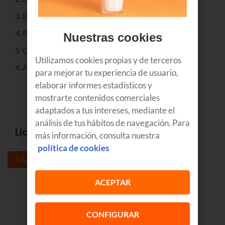
Blindaje de servicios DNS contra Bornets.
Protección de servicios críticos.
Nuestras cookies
Generación de informes de tráfico y de incidencias.
Utilizamos cookies propias y de terceros
Aprendizaje continuado.
para mejorar tu experiencia de usuario,
elaborar informes estadísticos y
mostrarte contenidos comerciales
adaptados a tus intereses, mediante el
análisis de tus hábitos de navegación. Para
Llama al 1771 y protégete
más información, consulta nuestra
política de cookies
Ciberseguridad
ACEPTAR
CONFIGURAR
Contacta con nuestro asesor de