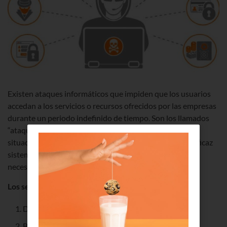
Existen ataques informáticos que impiden que los usuarios
accedan a los servicios o recursos ofrecidos por las empresas
durante un periodo indefinido de tiempo. Son los llamados
“ataques de denegación de servicio” (DDoS). Ante esta
situación de vulnerabilidad, Euskaltel proporciona un eficaz
sistema de seguridad en la nube, por lo que el cliente no
necesita invertir en infraestructura.
Los servicios constan de:
Detección y análisis global de amenazas DDoS.
Bloqueo de host mailings conocidos.