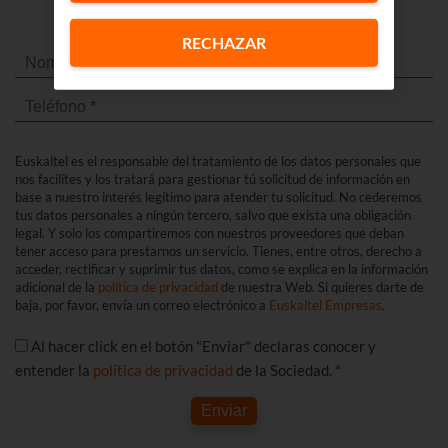
Euskaltel
RECHAZAR
Euskaltel es el responsable del tratamiento de los datos personales que
nos facilites y los tratará para gestionar tú solicitud de información en
base a nuestro interés legítimo para atender tu solicitud. No cederemos
tus datos personales a ningún tercero, salvo que exista una obligación
legal. Y solo los compartiremos con nuestros proveedores que deban
tener acceso para prestarnos un servicio. Tienes, entre otros, derecho a
acceder, rectificar y suprimir tus datos, como se explica en la información
adicional de la
política de privacidad
de nuestra Web. Si quieres darte de
baja, por favor, envía un correo electrónico a
Euskaltel Empresas
.
Al hacer click en el botón "Enviar" declaras conocer y
entender la
política de privacidad
de la Sociedad. *
Enviar