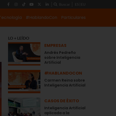
Buscar
ES
EU
Tecnología
#HablandoCon
Particulares
LO + LEÍDO
EMPRESAS
Andrés Pedreño
sobre Inteligencia
Artificial
#HABLANDOCON
Carmen Reina sobre
Inteligencia Artificial
CASOS DE ÉXITO
Inteligencia Artificial
aplicada a la