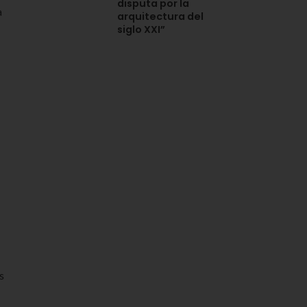
disputa por la
a
arquitectura del
siglo XXI”
s