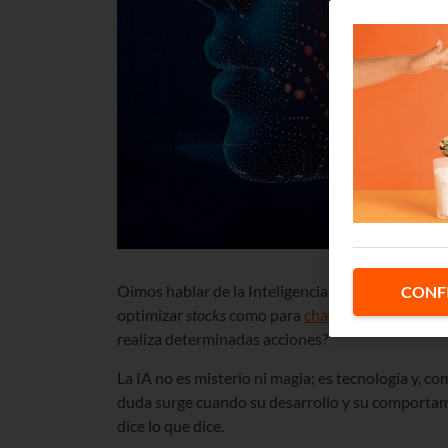
Oímos hablar de la Inteligencia Artificial por tod
CONF
optimizar
stocks
como para
chatbots
o creación 
realiza determinadas acciones?
La IA no es misterio ni magia; es tecnología y, co
duda surge cuando su desarrollo y su comportam
dice lo que dice.