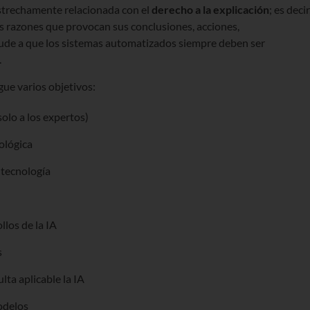
strechamente relacionada con el
derecho a la explicación
; es decir
as razones que provocan sus conclusiones, acciones,
ude a que los sistemas automatizados siempre deben ser
.
igue varios objetivos:
solo a los expertos)
ológica
 tecnología
llos de la IA
s
lta aplicable la IA
odelos