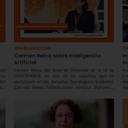
#HABLANDOCON
CA
Carmen Reina sobre Inteligencia
In
Artificial
i
ada
Carmen Reina, del área de Demanda de la IA de
Po
 ha
MASORANGE, es una de las expertas que ha
y 
tel
participado en las Jornadas Tecnólogicas Euskaltel.
co
xto
Con ella hemos hablado sobre servicios digitales y
es
 su
sobre la incorporación de la Inteligencia Artificial en
aje
que
las empresas, desde la situación real actual a los
ad.
retos de futuro.