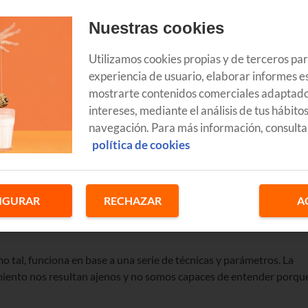
Nuestras cookies
Utilizamos cookies propias y de terceros pa
experiencia de usuario, elaborar informes es
mostrarte contenidos comerciales adaptado
intereses, mediante el análisis de tus hábito
navegación. Para más información, consulta
política de cookies
as partes. Se utiliza tanto para hacer predicciones de ventas u
IGURAR
RECHAZAR
A
de contenidos pero, ¿sabemos realmente cómo funciona y porqué
mo tal, funciona en base a una serie de técnicas y parámetros. La
iento nos resultan ajenos y no somos capaces de entender porqu