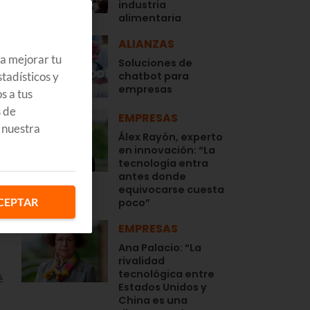
industria
alimentaria
ALIANZAS
ra mejorar tu
Soluciones de
tadísticos y
chatbot para
empresas
s a tus
s de
EMPRESAS
 nuestra
Álex Rayón, experto
en innovación: “La
tecnología entra
antes donde
equivocarse cuesta
CEPTAR
poco”
EMPRESAS
Ana Palacio: “La
rivalidad
tecnológica entre
é
Estados Unidos y
China es una