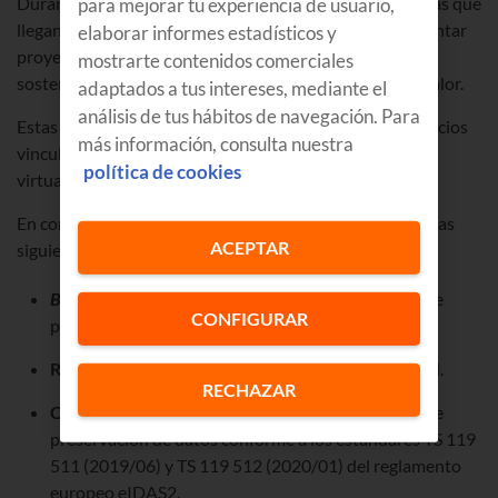
Durante todo este tiempo, podéis beneficiaros de ayudas que
para mejorar tu experiencia de usuario,
llegan hasta los 23.000 anuales por empresa para implantar
elaborar informes estadísticos y
proyectos de diagnóstico o tecnologías digitales y
mostrarte contenidos comerciales
sostenibles que redunden en mejoras en la cadena de valor.
adaptados a tus intereses, mediante el
análisis de tus hábitos de navegación. Para
Estas ayudas van dirigidas a productos, procesos y servicios
más información, consulta nuestra
vinculados a temas emergentes como
Big data
, realidad
política de cookies
virtual o eficiencia energética.
En concreto, se aplican a soluciones tecnológicas como las
ACEPTAR
siguientes:
Big data
: sensórica, servitización, automatización de
CONFIGURAR
procesos o blockchain.
Realidad virtual
aumentada, mixta y visión artificial.
RECHAZAR
Custodia de documentos electrónicos
: servicios de
preservación de datos conforme a los estándares TS 119
511 (2019/06) y TS 119 512 (2020/01) del reglamento
europeo eIDAS2.