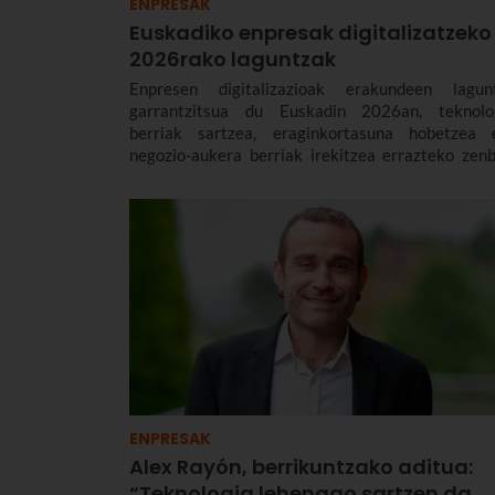
ENPRESAK
Euskadiko enpresak digitalizatzeko
2026rako laguntzak
Enpresen digitalizazioak erakundeen lagun
garrantzitsua du Euskadin 2026an, teknolo
berriak sartzea, eraginkortasuna hobetzea 
negozio-aukera berriak irekitzea errazteko zenb
laguntza-programa baitaude.
ENPRESAK
Alex Rayón, berrikuntzako aditua:
“Teknologia lehenago sartzen da