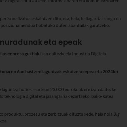
eta digitala bultzatzeko, informazioaren eta komunikazioaren
pertsonalizatua eskaintzen ditu, eta, hala, baliagarria izango da
 posizionamendua hobetuko duten abantailak garatzeko.
 onuradunak eta epeak
iko enpresa guztiak
izan daitezkeela Industria Digitala
txoaren 6an hasi zen laguntzak eskatzeko epea eta 2024ko
e laguntza horiek —urtean 23.000 eurokoak ere izan daitezke
 teknologia digital eta jasangarriak ezartzeko, balio-katea
o produktu, prozesu eta zerbitzuak dituzte xede, hala nola
Big
ikoa.