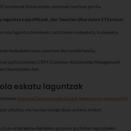
I txostenak bistaratzeko sistemak martxan jarrita.
tu laguntza espezifikoak, alor hauetan diharduten ETEentzat
:
en eta laguntza teknikoko zerbitzuen kudeaketa, kudeaketa
oaren kudeaketa osoa, ezartzen den unetik hasita.
anak optimizatzeko CRM (
Customer Relationship Management
)
berrikuntzetako bat.
 nola eskatu laguntzak
 daitezke
Enpresa Garapenerako Euskal Agentziaren webgunetik
.
zio zehatza, eta hantxe izango duzu aukera, orobat
go duzu eraldaketa digitaleko prozesu guztietan laguntzeko.