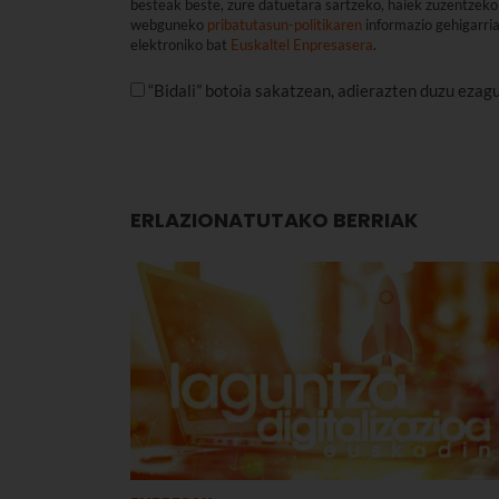
besteak beste, zure datuetara sartzeko, haiek zuzentzeko 
webguneko
pribatutasun-politikaren
informazio gehigarri
elektroniko bat
Euskaltel Enpresasera
.
“Bidali” botoia sakatzean, adierazten duzu ezag
ERLAZIONATUTAKO BERRIAK