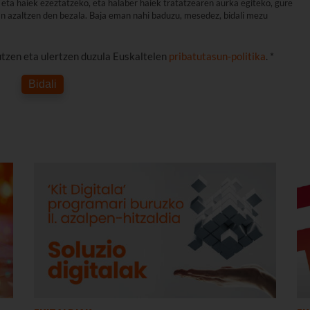
eta haiek ezeztatzeko, eta halaber haiek tratatzearen aurka egiteko, gure
an azaltzen den bezala. Baja eman nahi baduzu, mesedez, bidali mezu
utzen eta ulertzen duzula Euskaltelen
pribatutasun-politika
. *
Bidali