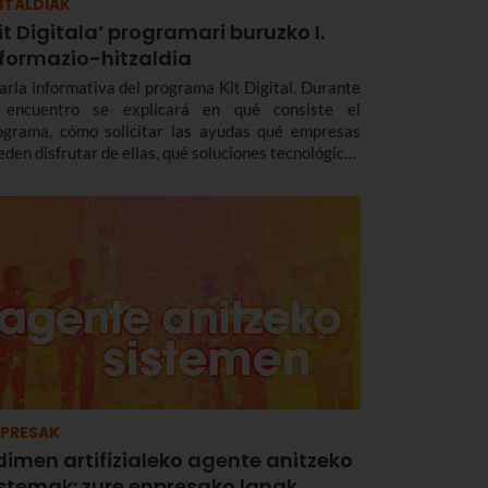
ITALDIAK
it Digitala’ programari buruzko I.
nformazio-hitzaldia
arla informativa del programa Kit Digital. Durante
 encuentro se explicará en qué consiste el
ograma, cómo solicitar las ayudas qué empresas
eden disfrutar de ellas, qué soluciones tecnológicas
globa y el papel de Euskaltel como agente
italizador.
PRESAK
dimen artifizialeko agente anitzeko
istemak: zure enpresako lanak