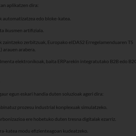
an aplikatzen dira:
uak automatizatzea edo bloke-katea.
ta ikusmen artifiziala.
ak zaintzeko zerbitzuak, Europako eIDAS2 Erregelamenduaren TS
) arauen arabera.
salmenta elektronikoak, baita ERParekin integratutako B2B edo B2
.
gaur egun eskari handia duten soluzioak ageri dira:
konbinatuz prozesu industrial konplexuak simulatzeko.
karbonizazioa ere hobetuko duten tresna digitalak ezarriz.
ura-katea modu efizienteagoan kudeatzeko.