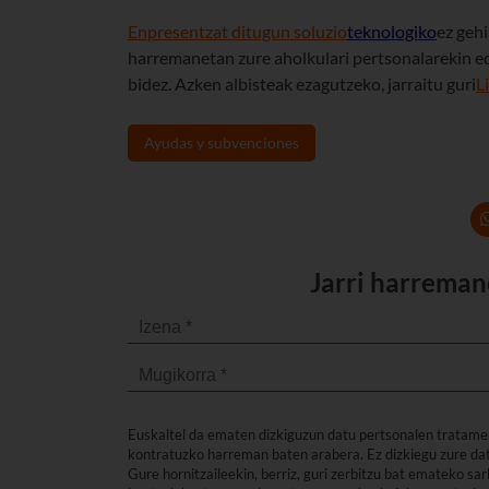
Enpresentzat ditugun soluzio
teknologiko
ez gehi
harremanetan zure aholkulari pertsonalarekin e
bidez. Azken albisteak ezagutzeko, jarraitu guri
L
Ayudas y subvenciones
Jarri harreman
Euskaltel da ematen dizkiguzun datu pertsonalen tratame
kontratuzko harreman baten arabera. Ez dizkiegu zure dat
Gure hornitzaileekin, berriz, guri zerbitzu bat emateko s