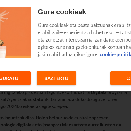
Gure cookieak
Gure cookieak eta beste batzuenak erabiltz
erabiltzaile-esperientzia hobetzeko, estatis
eta zuretzat interesgarria izan daitekeen pu
egiteko, zure nabigazio-ohiturak kontuan h
jakin nahi baduzu, ikusi gure
cookie-politi
GURATU
BAZTERTU
O
tzen, eta enpresok lanak izaten dituzue aldaketa horietara
a digitaleko prozesuari laguntzeko,
Industria Digitala
programa
al Agentziak sustaturik
.
Jarraian azalduko dizugu zer diren
dago 2024ko eskaerak egiteko epea.
eko laguntzak dira. Haien helburua da euskal enpresen
nologia digitalak eta jasangarriak ezartzea aurreikusten du
.