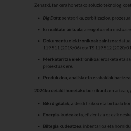
Zehazki, tankera honetako soluzio teknologikoet
Big Data
: sentsorika, zerbitizazioa, prozes
Errealitate birtuala
, areagotua eta mistoa, e
Dokumentu elektronikoak zaintzea
: datu
119 511 (2019/06) eta TS 119 512 (2020/01
Merkataritza elektronikoa
: erosketa eta 
proiektuak ere.
Produkzioa, analisia eta erabakiak hartzea
2024ko deialdi honetako berrikuntzen
artean, 
Biki digitalak
, alderdi fisikoa eta birtuala 
Energia-kudeaketa
, efizientzia ez ezik des
Biltegia kudeatzea
, inbentarioa eta hornid