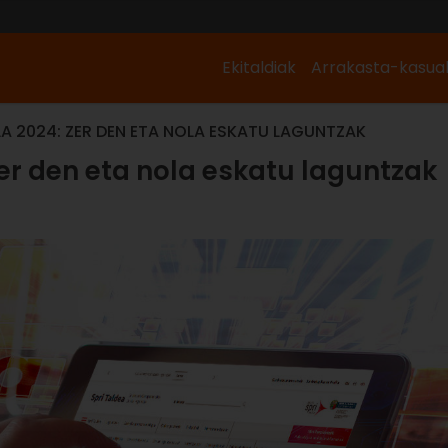
Ekitaldiak
Arrakasta-kasua
LA 2024: ZER DEN ETA NOLA ESKATU LAGUNTZAK
 zer den eta nola eskatu laguntzak