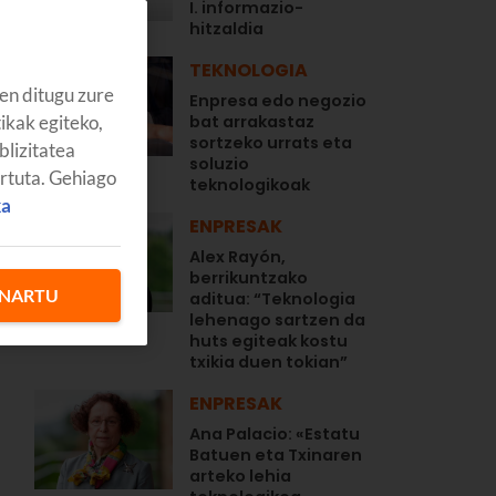
I. informazio-
hitzaldia
TEKNOLOGIA
en ditugu zure
Enpresa edo negozio
tikak egiteko,
bat arrakastaz
sortzeko urrats eta
blizitatea
soluzio
artuta. Gehiago
teknologikoak
ka
ENPRESAK
Alex Rayón,
berrikuntzako
NARTU
aditua: “Teknologia
lehenago sartzen da
huts egiteak kostu
txikia duen tokian”
ENPRESAK
Ana Palacio: «Estatu
Batuen eta Txinaren
arteko lehia