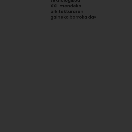
teknologikoa
XXI. mendeko
arkitekturaren
gaineko borroka da»