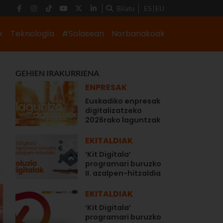
Bilatu
ES
EU
k
Teknología
#Solasean
Norbanakoak
GEHIEN IRAKURRIENA
ENPRESAK
Euskadiko enpresak
digitalizatzeko
2026rako laguntzak
EKITALDIAK
‘Kit Digitala’
programari buruzko
II. azalpen-hitzaldia
EKITALDIAK
‘Kit Digitala’
programari buruzko