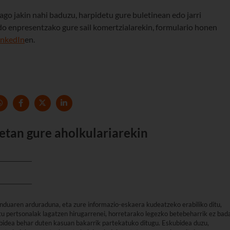
ago jakin nahi baduzu, harpidetu gure buletinean edo jarri
do enpresentzako gure sail komertzialarekin, formulario honen
inkedIn
en.
etan gure aholkulariarekin
nduaren arduraduna, eta zure informazio-eskaera kudeatzeko erabiliko ditu,
u pertsonalak lagatzen hirugarrenei, horretarako legezko betebeharrik ez bad
arbidea behar duten kasuan bakarrik partekatuko ditugu. Eskubidea duzu,