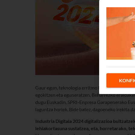
KONFI
Gaur egun, teknologia erritmo bizian ari da alda
egokitzen eta eguneratzen. Beharrezko eraldaket
dugu Euskadin,
SPRI-Enpresa Garapenerako Eusk
laguntza horiek. Bide batez, dagoeneko irekita 
Industria Digitala 2024 digitalizazioa bultzatz
lehiakortasuna sustatzea, eta, horretarako, tek