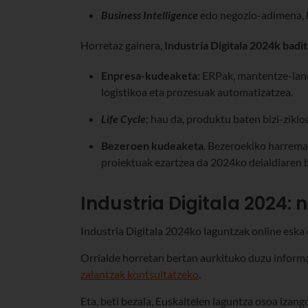
Business Intelligence
edo negozio-adimena, B
Horretaz gainera,
Industria Digitala 2024k badi
Enpresa-kudeaketa
: ERPak, mantentze-lan
logistikoa eta prozesuak automatizatzea.
Life Cycle
; hau da, produktu baten bizi-zikl
Bezeroen kudeaketa
. Bezeroekiko harrem
proiektuak ezartzea da 2024ko deialdiaren 
Industria Digitala 2024:
Industria Digitala 2024ko laguntzak online eska
Orrialde horretan bertan aurkituko duzu informa
zalantzak kontsultatzeko
.
Eta, beti bezala, Euskaltelen laguntza osoa izan