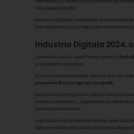
Horrenbestez, modu ona dira enpresaren eraldak
teknologien bitartez.
Industria Digitalak baliabideak eta aholkularitza 
zuen lehiakortasuna areagotzeko eta merkatuan
Industria Digitala 2024:
Lehenik eta behin, nabarmendu behar da
Euskad
programaren onuradun.
Eta une honetatik bertatik, gainera. Izan ere,
mar
azaroaren 4ra arte egongo da zabalik
.
Denbora horretan guztian, eskura izango dituzu
enpresa bakoitzeko—, diagnostiko-proiektuak edo
hobetzera bideraturik.
Laguntza horiek gorabidean dauden gaiei lotutak
Data
, errealitate birtuala edo efizientzia energet