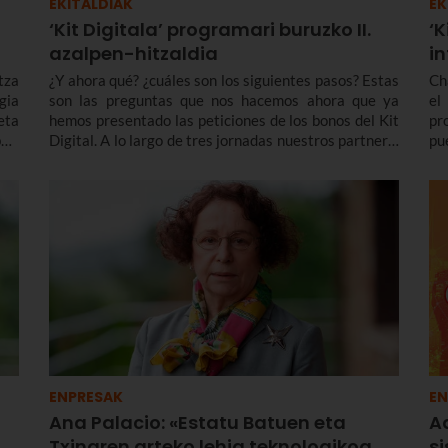
EKITALDIAK
EK
‘Kit Digitala’ programari buruzko II.
‘K
azalpen-hitzaldia
i
tza
¿Y ahora qué? ¿cuáles son los siguientes pasos? Estas
Ch
gia
son las preguntas que nos hacemos ahora que ya
el
eta
hemos presentado las peticiones de los bonos del Kit
pr
ait
Digital. A lo largo de tres jornadas nuestros partners:
pu
QDQ, Billin, HSI e Innovasur nos explicarán en
en
detalle todas las soluciones digitales del programa
dig
Kit Digital
ENPRESAK
EN
Ana Palacio: «Estatu Batuen eta
A
Txinaren arteko lehia teknologikoa
s