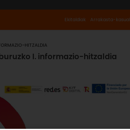
Ekitaldiak
Arrakasta-kasua
NFORMAZIO-HITZALDIA
 buruzko I. informazio-hitzaldia