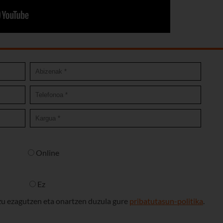
Online
Ez
uzu ezagutzen eta onartzen duzula gure
pribatutasun-politika
.