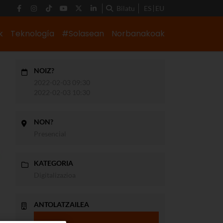
Bilatu
ES
EU
k
Teknología
#Solasean
Norbanakoak
NOIZ?
2022-02-03 09:30
2022-02-03 10:30
NON?
Presencial
KATEGORIA
Digitalizazioa
ANTOLATZAILEA