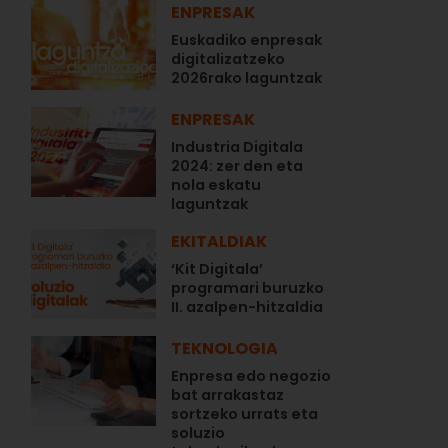
ENPRESAK
Euskadiko enpresak
digitalizatzeko
2026rako laguntzak
ENPRESAK
Industria Digitala
2024: zer den eta
nola eskatu
laguntzak
EKITALDIAK
‘Kit Digitala’
programari buruzko
II. azalpen-hitzaldia
TEKNOLOGIA
Enpresa edo negozio
bat arrakastaz
sortzeko urrats eta
soluzio