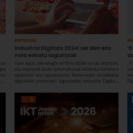
ENPRESAK
EK
Industria Digitala 2024: zer den eta
‘K
nola eskatu laguntzak
a
tza
Gaur egun, teknologia erritmo bizian ari da aldatzen,
¿Y
gia
eta enpresok lanak izaten dituzue aldaketa horietara
so
eta
egokitzen eta eguneratzen. Beharrezko eraldaketa
he
ait
digitaleko prozesuari laguntzeko, Industria Digitala
Di
programa dugu Euskadin, SPRI-Enpresa
QD
Garapenerako Euskal Agentziak sustaturik. Jarraian
de
azalduko dizugu zer diren laguntza horiek. Bide batez,
Kit
dagoeneko irekita dago 2024ko eskaerak egiteko
epea.