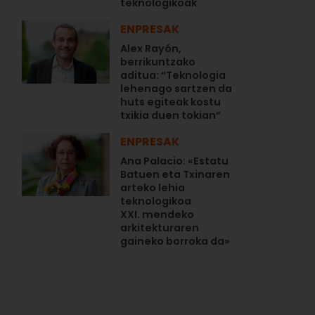
teknologikoak
ENPRESAK
Alex Rayón,
berrikuntzako
aditua: “Teknologia
lehenago sartzen da
huts egiteak kostu
txikia duen tokian”
ENPRESAK
Ana Palacio: «Estatu
Batuen eta Txinaren
arteko lehia
teknologikoa
XXI. mendeko
arkitekturaren
gaineko borroka da»