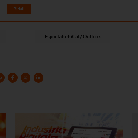
Bidali
Esportatu + iCal / Outlook