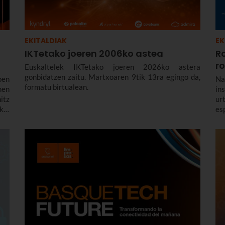
EKITALDIAK
EK
IKTetako joeren 2006ko astea
R
r
Euskaltelek IKTetako joeren 2026ko astera
gonbidatzen zaitu. Martxoaren 9tik 13ra egingo da,
oen
Na
formatu birtualean.
men
in
itz
ur
kal
es
atu
er
de