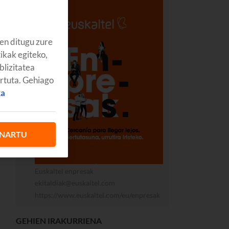
en ditugu zure
tikak egiteko,
blizitatea
artuta. Gehiago
ka
NARTU
Euskaltel enpresak
ekitaldiak@euskaltel.com
https://www.euskaltel.com/eu/enpresak
GEHIEN IRAKURRIENA