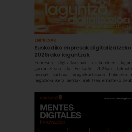
ENPRESAK
Euskadiko enpresak digitalizatzeko
2026rako laguntzak
Enpresen digitalizazioak erakundeen lagun
garrantzitsua du Euskadin 2026an, teknolo
berriak sartzea, eraginkortasuna hobetzea 
negozio-aukera berriak irekitzea errazteko zenb
laguntza-programa baitaude.