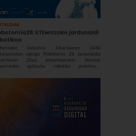
ITALDIAK
obotomía26: ETEentzako jardunaldi
obotikoa
farroako Industria Elkartearen (AIN)
stalazioetan egingo Robotomia 26 jardunaldia
tarrilaren 20an, asteartearekin. Hainbat
parrutako aplikazio robotiko praktikoak
akutsiko dira han, industriarekin, logistikarekin,
fentsarekin edo nekazaritzarekin lotuak.