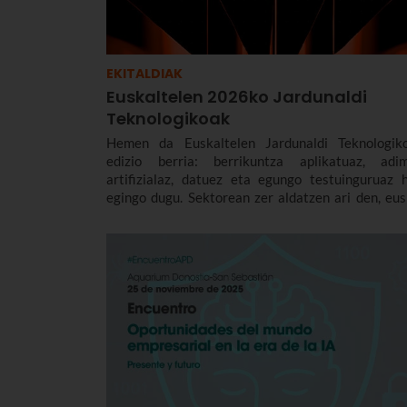
EKITALDIAK
Euskaltelen 2026ko Jardunaldi
Teknologikoak
Hemen da Euskaltelen Jardunaldi Teknologik
edizio berria: berrikuntza aplikatuaz, adi
artifizialaz, datuez eta egungo testuinguruaz h
egingo dugu. Sektorean zer aldatzen ari den, eus
enpresetan zer eragin duen eta nola jok
partekatuko dugu.