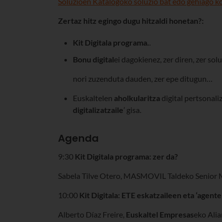
Soluzioen Katalogoko soluzio bat edo gehiago k
Zertaz hitz egingo dugu hitzaldi honetan?:
Kit Digitala programa.
.
Bonu digital
ei dagokienez, zer diren, zer sol
nori zuzenduta dauden, zer epe ditugun…
Euskaltelen
aholkularitza
digital pertsonali
digitalizatzaile
’ gisa.
Agenda
9:30
Kit Digitala programa: zer da?
Sabela Tilve Otero, MASMOVIL Taldeko Senior 
10:00
Kit Digitala: ETE eskatzaileen eta ‘agente
Alberto Díaz Freire,
Euskaltel Empresas
eko Alia