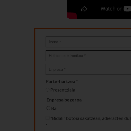
Parte-hartzea *
Presentziala
Enpresa bezeroa
Bai
"Bidali" botoia sakatzean, adierazten d
*