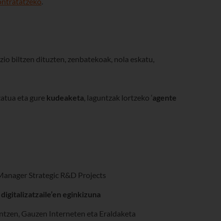
ontratatzeko
.
uzio biltzen dituzten, zenbatekoak, nola eskatu,
zatua eta gure
kudeaketa
, laguntzak lortzeko ‘
agente
Manager Strategic R&D Projects
 digitalizatzaile’en eginkizuna
ntzen, Gauzen Interneten eta Eraldaketa