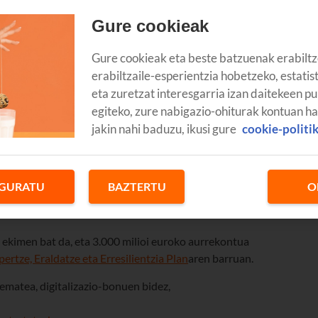
Gure cookieak
Gure cookieak eta beste batzuenak erabiltz
erabiltzaile-esperientzia hobetzeko, estatis
eta zuretzat interesgarria izan daitekeen pu
egiteko, zure nabigazio-ohiturak kontuan h
jakin nahi baduzu, ikusi gure
cookie-politi
GURATU
BAZTERTU
O
kimen bat da, eta 3.000 milioi euroko aurrekontua
pertze, Eraldatze eta Erresilientzia Plan
aren barruan.
 ematea, digitalizazio-bonuen bidez,