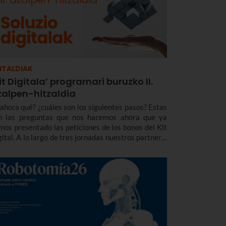
ITALDIAK
it Digitala’ programari buruzko II.
zalpen-hitzaldia
 ahora qué? ¿cuáles son los siguientes pasos? Estas
n las preguntas que nos hacemos ahora que ya
mos presentado las peticiones de los bonos del Kit
gital. A lo largo de tres jornadas nuestros partners:
Q, Billin, HSI e Innovasur nos explicarán en
talle todas las soluciones digitales del programa
 Digital