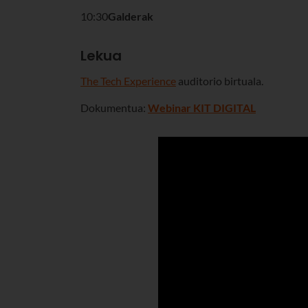
10:30
Galderak
Lekua
The Tech Experience
auditorio birtuala.
Dokumentua:
Webinar KIT DIGITAL