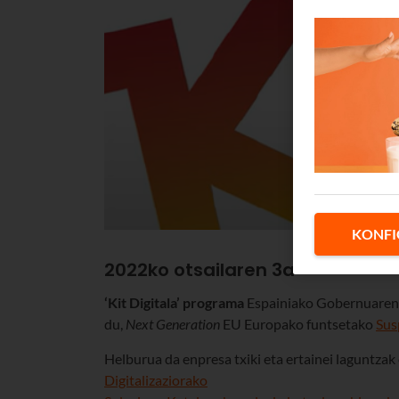
KONFI
2022ko otsailaren 3a
‘Kit Digitala’ programa
Espainiako Gobernuaren e
du,
Next Generation
EU Europako funtsetako
Sus
Helburua da enpresa txiki eta ertainei laguntzak
Digitalizaziorako