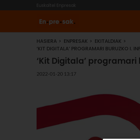
Euskaltel Enpresak
HASIERA
ENPRESAK
EKITALDIAK
‘KIT DIGITALA’ PROGRAMARI BURUZKO I. I
‘Kit Digitala’ programari
2022-01-20 13:17