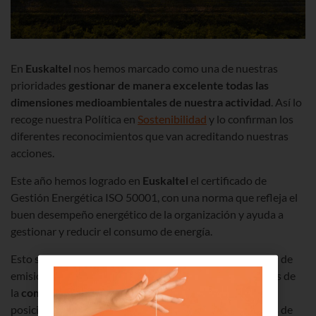
En
Euskaltel
nos hemos marcado como una de nuestras
prioridades
gestionar
de manera excelente todas las
dimensiones
medioambientales
de nuestra actividad
. Así lo
recoge nuestra Política en
Sostenibilidad
y lo confirman los
diferentes reconocimientos que van acreditando nuestras
acciones.
Este año hemos logrado en
Euskaltel
el certificado de
Gestión Energética ISO 50001, con una norma que refleja el
buen desempeño energético de la organización y ayuda a
gestionar y reducir el consumo de energía.
Esto supone un hito adicional a la importante reducción de
emisiones de CO2 lograda durante el año 2021. A través de
la
compra de electricidad libre de emisiones
nos
posicionamos como empresa con Cero Emisiones Netas de