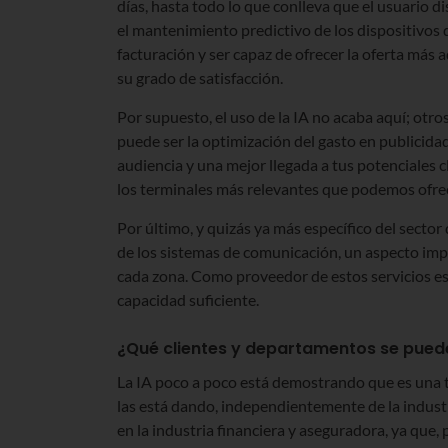
días, hasta todo lo que conlleva que el usuario di
el mantenimiento predictivo de los dispositivos d
facturación y ser capaz de ofrecer la oferta más 
su grado de satisfacción.
Por supuesto, el uso de la IA no acaba aquí; otr
puede ser la optimización del gasto en publicidad
audiencia y una mejor llegada a tus potenciales cl
los terminales más relevantes que podemos ofrec
Por último, y quizás ya más específico del secto
de los sistemas de comunicación, un aspecto imp
cada zona. Como proveedor de estos servicios e
capacidad suficiente.
¿Qué clientes y departamentos se puede
La IA poco a poco está demostrando que es una 
las está dando, independientemente de la industr
en la industria financiera y aseguradora, ya que