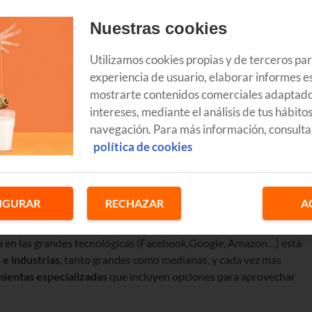
Nuestras cookies
Utilizamos cookies propias y de terceros pa
experiencia de usuario, elaborar informes es
mostrarte contenidos comerciales adaptado
intereses, mediante el análisis de tus hábito
rativo Empresas del Grupo Euskaltel, sobre el nuevo reto que
navegación. Para más información, consulta
al
y el
Big Data
. Un desafío que desde Euskaltel aprovechamos
política de cookies
dia.
 la IA y el Big Data?
IGURAR
RECHAZAR
A
uerza y se está implantando en cada vez más ámbitos e industrias
 nuestro día a día, aunque no siempre nos demos cuenta. Esta
o en las grandes tecnológicas (Facebook,Google, Amazon…) está
e industrias
, tanto grandes como medianas, y cada vez más
ientas especializadas
que incluyen opciones para aprovechar