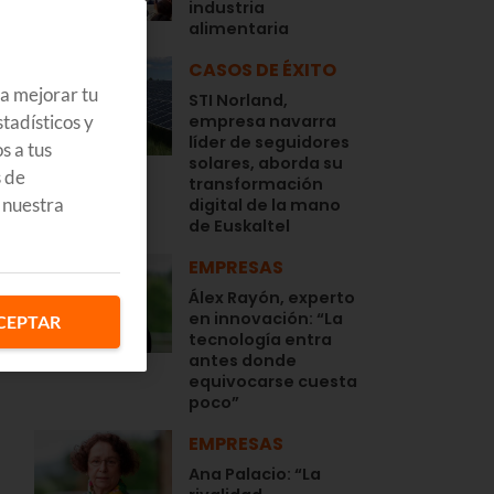
industria
alimentaria
CASOS DE ÉXITO
ra mejorar tu
STI Norland,
tadísticos y
empresa navarra
líder de seguidores
s a tus
solares, aborda su
s de
transformación
 nuestra
digital de la mano
de Euskaltel
EMPRESAS
Álex Rayón, experto
en innovación: “La
CEPTAR
tecnología entra
antes donde
equivocarse cuesta
poco”
EMPRESAS
Ana Palacio: “La