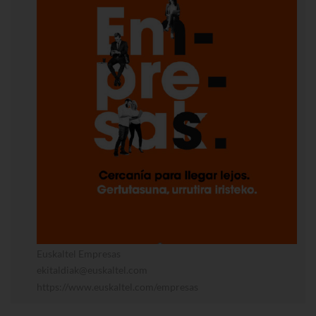
Euskaltel Empresas
ekitaldiak@euskaltel.com
https://www.euskaltel.com/empresas