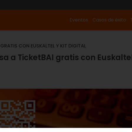
Eventos
Casos de éxito
RATIS CON EUSKALTEL Y KIT DIGITAL
 a TicketBAI gratis con Euskalte