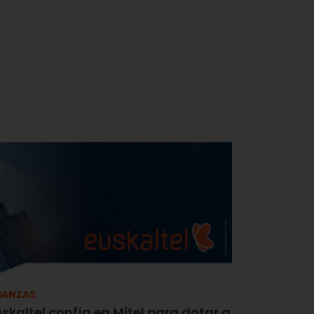
IANZAS
skaltel confía en Mitel para dotar a