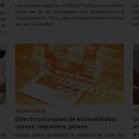
da
Los Gemelos digitales (o Digital Twins) se consolidan
La
como una de las tecnologías más prometedoras y
so
26,
revolucionarias. Pero, ¿qué son exactamente y cuáles
co
vas
son sus utilidades?
un
 en
con
nto
de
l o
co
TECNOLOGÍA
T
Directiva Europea de Accesibilidad:
C
claves, requisitos, plazos
e
y 
 de
Europa quiere garantizar la inclusión de todas las