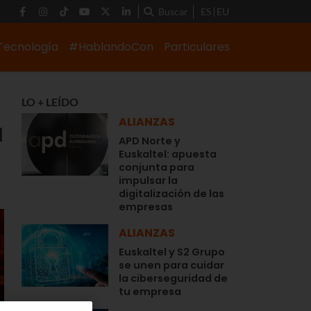
Buscar
ES
EU
Tecnología
#HablandoCon
Particulares
LO + LEÍDO
ALIANZAS
l
APD Norte y
Euskaltel: apuesta
conjunta para
impulsar la
digitalización de las
empresas
ALIANZAS
Euskaltel y S2 Grupo
se unen para cuidar
la ciberseguridad de
tu empresa