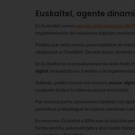
Euskaltel, agente dinamiz
En Euskaltel somos
agentes digitalizadores del 
implementación de soluciones digitales mediante
Podéis usar estos bonos para implantar en vuestra
adaptación a TicketBAI. De este modo, tendréis
En Euskaltel os acompañaremos durante todo el 
digital
, incluyendo los trámites y la implementac
Además, podéis contar con nuestro
asesor digit
cualquier duda o incidencia que os encontréis.
Por nuestra parte, contaremos también con
bac
periódicas y despliegue de nuevas versiones cad
En resumen, Euskaltel y Billin son la solución pe
forma sencilla, automatizada y ahorrando tiempo
os adaptéis a TicketBAI.