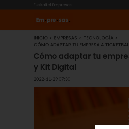
Euskaltel Empresas
INICIO
EMPRESAS
TECNOLOGÍA
CÓMO ADAPTAR TU EMPRESA A TICKETBAI G
Cómo adaptar tu empresa
y Kit Digital
2022-11-29 07:30