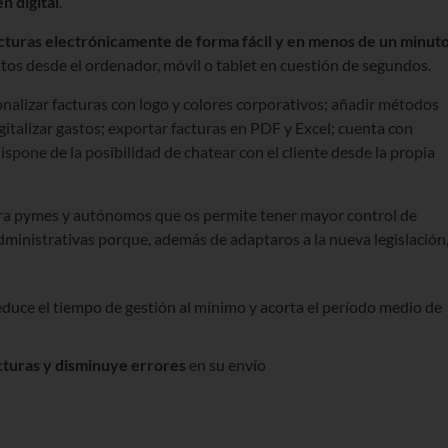
n digital
.
acturas electrónicamente de forma fácil y en menos de un minut
stos desde el ordenador, móvil o tablet en cuestión de segundos.
alizar facturas con logo y colores corporativos; añadir métodos
igitalizar gastos; exportar facturas en PDF y Excel; cuenta con
spone de la posibilidad de chatear con el cliente desde la propia
ra pymes y autónomos que os permite tener mayor control de
dministrativas porque, además de adaptaros a la nueva legislación
reduce el tiempo de gestión al mínimo y acorta el período medio de
acturas y disminuye errores
en su envío