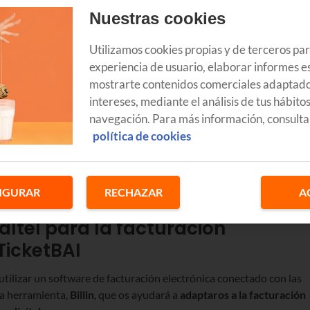
Nuestras cookies
Utilizamos cookies propias y de terceros pa
experiencia de usuario, elaborar informes es
mostrarte contenidos comerciales adaptado
as de vuestro negocio con un programa homologado con
intereses, mediante el análisis de tus hábito
o
TicketBAI
, se ha implantado de forma escalonada y progresiva e
navegación. Para más información, consulta
diferentes para cada provincia y sector de actividad.
política de cookies
taciones Forales y el Gobierno del País Vasco para digitalizar e
, todas las personas físicas y jurídicas que realicéis una actividad
 facturación que cumpla los requisitos técnicos fijados.
IGURAR
RECHAZAR
A
kaltel para la facturación
TicketBAI
utilizar un software de facturación electrónica conectado con las
na herramienta,
Billin
, que os ayudará a
adaptaros a la facturación