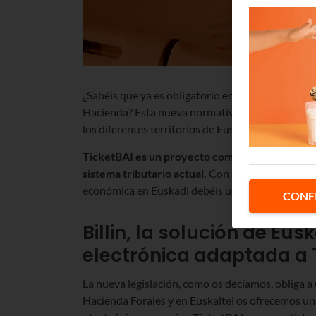
¿Sabéis que ya es obligatorio emitir las factur
Hacienda? Esta nueva normativa, conocida com
los diferentes territorios de Euskadi, con plazos 
TicketBAI es un proyecto común de las tres Dipu
sistema tributario actual.
Con su entrada en vigor
económica en Euskadi debéis usar un
software
de
CONF
Billin, la solución de Eus
electrónica adaptada a 
La nueva legislación, como os decíamos, obliga a 
Hacienda Forales y en Euskaltel os ofrecemos u