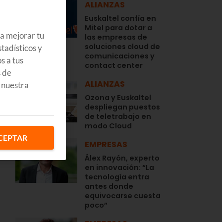
ALIANZAS
Euskaltel confía en
Mitel para dotar a
ra mejorar tu
las empresas de
soluciones cloud de
tadísticos y
comunicaciones y
s a tus
contact center
s de
n
ALIANZAS
 nuestra
Ozona y Euskaltel
despliegan puestos
l
de teletrabajo en
modo Cloud
CEPTAR
EMPRESAS
Álex Rayón, experto
en innovación: “La
tecnología entra
antes donde
equivocarse cuesta
poco”