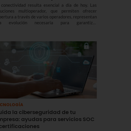
 conectividad resulta esencial a día de hoy. Las
luciones multioperador, que permiten ofrecer
bertura a través de varios operadores, representan
a evolución necesaria para garantizar
ectividad, flexibilidad y sostenibilidad en todo tipo
 espacios, aportando ventajas tanto a usuarios
mo a empresas.
ECNOLOGÍA
uida la ciberseguridad de tu
mpresa: ayudas para servicios SOC
certificaciones