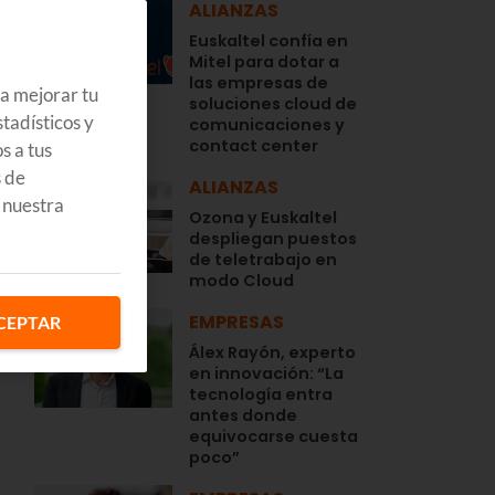
ALIANZAS
Euskaltel confía en
Mitel para dotar a
las empresas de
ra mejorar tu
soluciones cloud de
tadísticos y
comunicaciones y
contact center
s a tus
s de
ALIANZAS
 nuestra
Ozona y Euskaltel
despliegan puestos
de teletrabajo en
modo Cloud
EMPRESAS
CEPTAR
Álex Rayón, experto
en innovación: “La
tecnología entra
antes donde
equivocarse cuesta
poco”