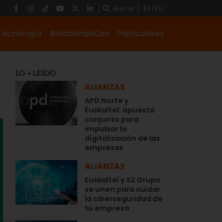
Buscar
ES
EU
Tecnología
#HablandoCon
Particulares
LO + LEÍDO
ALIANZAS
APD Norte y
Euskaltel: apuesta
conjunta para
impulsar la
digitalización de las
empresas
ALIANZAS
Euskaltel y S2 Grupo
se unen para cuidar
la ciberseguridad de
tu empresa