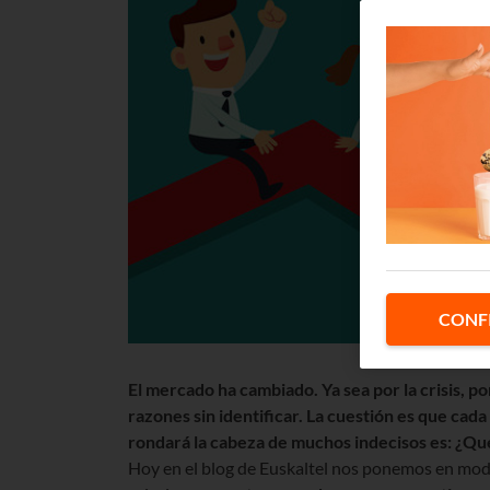
CONF
El mercado ha cambiado. Ya sea por la crisis, p
razones sin identificar. La cuestión es que ca
rondará la cabeza de muchos indecisos es: ¿Qu
Hoy en el blog de Euskaltel nos ponemos en mod