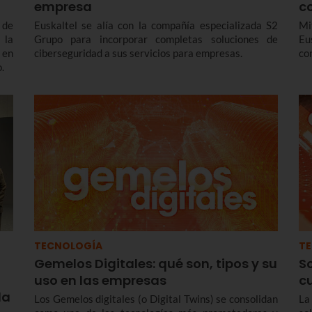
empresa
c
 de
Euskaltel se alía con la compañía especializada S2
Mi
 la
Grupo para incorporar completas soluciones de
Eu
 en
ciberseguridad a sus servicios para empresas.
co
.
TECNOLOGÍA
T
Gemelos Digitales: qué son, tipos y su
S
uso en las empresas
c
da
Los Gemelos digitales (o Digital Twins) se consolidan
La