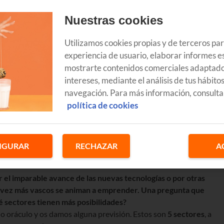
Nuestras cookies
Utilizamos cookies propias y de terceros pa
experiencia de usuario, elaborar informes es
mostrarte contenidos comerciales adaptado
intereses, mediante el análisis de tus hábito
navegación. Para más información, consulta
política de cookies
IGURAR
RECHAZAR
A
or el imparable avance de las nuevas tecnologías o por otras
da vez más vascos se animan a emprender. Una pregunta que
é sectores tienen más posibilidades?
o oráculo y os damos alguna previsión. Estos son
5 sectores
, a