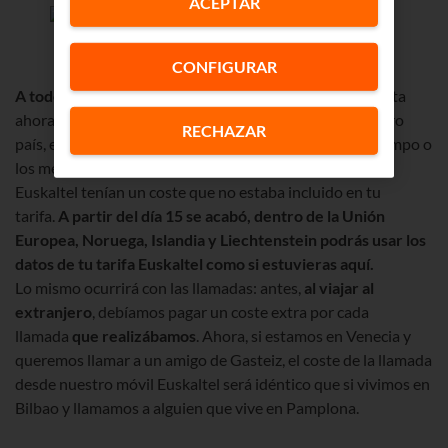
ACEPTAR
CONFIGURAR
A todos: llamadas y datos.
Te ponemos un ejemplo. Hasta
ahora, cuando cruzabas la frontera e ibas a cualquier otro
RECHAZAR
país, el consumo de datos de, por ejemplo, la app del tiempo o
los mensajes de
Whatsapp
que te entraban en tu móvil
Euskaltel tenían un coste que no estaba incluido en tu
tarifa.
A partir del día 15 se acabó, dentro de la Unión
Europea, Noruega, Islandia y Liechtenstein podrás usar los
datos de tu tarifa Euskaltel
como si estuvieras aquí.
Lo mismo ocurrirá con las llamadas: antes,
al viajar al
extranjero
, debíamos pagar un coste extra por cada
llamada
que realizábamos
. Ahora, si estamos en Venecia y
queremos llamar a un amigo de Gasteiz, el coste de la llamada
desde nuestro móvil Euskaltel será idéntico que si vivimos en
Bilbao y llamamos a alguien que vive en Pamplona.