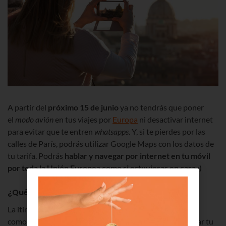
A partir del
próximo 15 de junio
ya no tendrás que poner
el
modo avión
en tus viajes por
Europa
ni desactivar internet
para evitar que te entren
whatsapps
. Y, si te pierdes por las
calles de París, podrás utilizar Google Maps con los datos de
tu tarifa. Podrás
hablar y navegar por internet en tu móvil
por toda la Unión Europea como si estuvieras en casa
;)
¿Qué es el roaming?
La itinerancia de voz y datos, también conocida
como
roaming
, es el proceso que permite que puedas usar tu