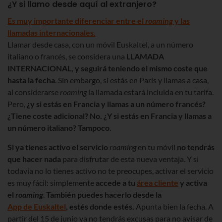
¿Y si llamo desde aquí al extranjero?
Es muy importante diferenciar entre el
roaming
y las
llamadas internacionales.
Llamar desde casa, con un móvil Euskaltel, a un número
italiano o francés, se considera una
LLAMADA
INTERNACIONAL
, y seguirá teniendo el mismo coste que
hasta la fecha
. Sin embargo, si estás en París y llamas a casa,
al considerarse
roaming
la llamada estará incluida en tu tarifa.
Pero,
¿y si estás en Francia y llamas a un número francés?
¿Tiene coste adicional? No. ¿Y si estás en Francia y llamas a
un número italiano? Tampoco
.
Si ya tienes activo el servicio
roaming
en tu móvil
no tendrás
que hacer nada
para disfrutar de esta nueva ventaja. Y si
todavía no lo tienes activo no te preocupes, activar el servicio
es muy fácil: simplemente
accede a tu
área cliente
y activa
el
roaming
.
También puedes hacerlo desde la
App de Euskaltel
, estés donde estés.
Apunta bien la fecha. A
partir del 15 de junio ya no tendrás excusas para no avisar de