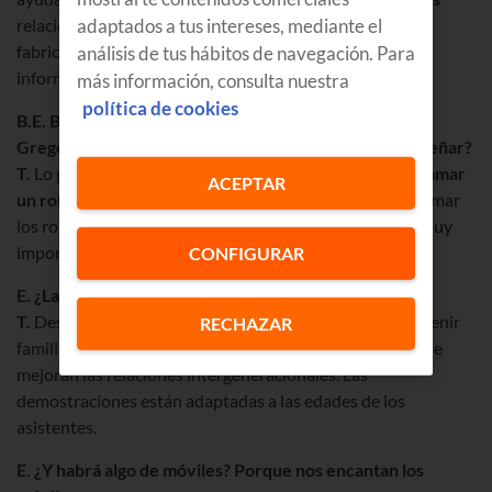
adaptados a tus intereses, mediante el
relacionadas con ellos, tanto en lo referente al diseño y
fabricación de sus componentes como en su desarrollo
análisis de tus hábitos de navegación. Para
informático.
más información, consulta nuestra
política de cookies
B.E. Bueno, dentro de poco venís a nuestra tienda de
Gregorio de la Revilla, en Bilbao… ¿Qué nos vais a enseñar?
T.
Lo primero será… quitar el miedo a
montar y a programar
ACEPTAR
un robot
. Vamos a practicar la lógica a la hora de programar
los robots, todo ello de una forma sencilla y divertida. Muy
importante:
no se necesitan conocimientos previos
.
CONFIGURAR
E. ¿La demostración será para todas las edades?
T.
Desde los 5 años, sin ningún límite de edad. Pueden venir
RECHAZAR
familias y por supuesto nuestros jóvenes jubilados: así se
mejoran las relaciones intergeneracionales. Las
demostraciones están adaptadas a las edades de los
asistentes.
E. ¿Y habrá algo de móviles? Porque nos encantan los