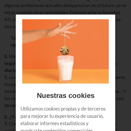
algunas profesiones actuales desaparezcan en el futuro, ya se
están creando otras actividades. Estamos ante la Sociedad
4.0, un nuevo paso en el desarrollo al que es inevitable que
nos subamos.
“Los robots son amigos: nos librarán de trabajos
repetitivos y de riesgos”
E. Un test rapidito para ponernos al día: dinos en unos
segundos en qué cosas mejora la robótica nuestra vida
diaria. Tic-tac, tic-tac.
T.
La robótica
evitará los trabajos arriesgados
para los seres
humanos; hará tareas con mucha
más precisión
que
nosotras; contribuirá a mejorar la
atención a los mayores
… Y
Nuestras cookies
los robots también nos ayudarán en las
labores de casa
, nos
llevarán en coche
…
Utilizamos cookies propias y de terceros
para mejorar tu experiencia de usuario,
E. ¿Y en nuestro trabajo?
elaborar informes estadísticos y
T.
Claro: los robots harán muchos
trabajos repetitivos
y
mostrarte contenidos comerciales
ayudarán a que se creen
nuevas actividades y empresas