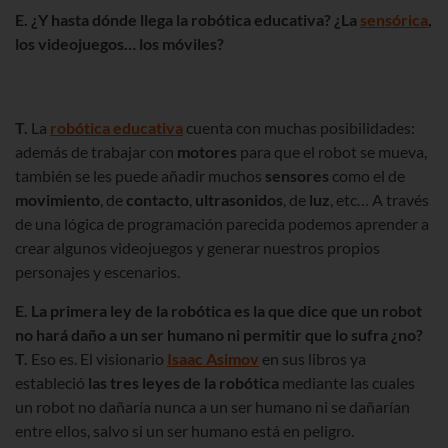
E. ¿Y hasta dónde llega la robótica educativa? ¿La
sensórica
,
los videojuegos… los móviles?
T.
La
robótica educativa
cuenta con muchas posibilidades:
además de trabajar con
motores
para que el robot se mueva,
también se les puede añadir muchos
sensores
como el de
movimiento
, de
contacto
,
ultrasonidos
, de
luz
, etc… A través
de una lógica de programación parecida podemos aprender a
crear algunos videojuegos y generar nuestros propios
personajes y escenarios.
E. La primera ley de la robótica es la que dice que un robot
no hará daño a un ser humano ni permitir que lo sufra ¿no?
T.
Eso es. El visionario
Isaac Asimov
en sus libros ya
estableció
las tres leyes de la robótica
mediante las cuales
un robot no dañaría nunca a un ser humano ni se dañarían
entre ellos, salvo si un ser humano está en peligro.