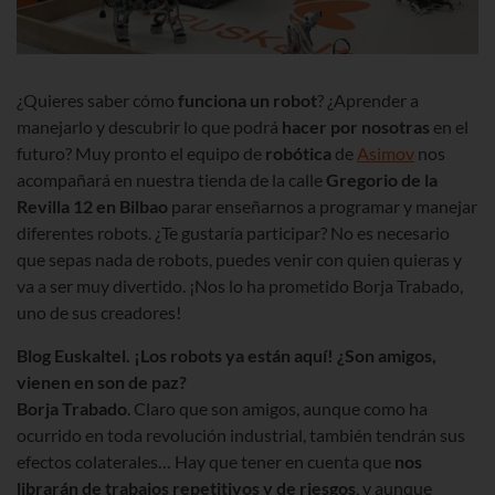
¿Quieres saber cómo
funciona un robot
? ¿Aprender a
manejarlo y descubrir lo que podrá
hacer por nosotras
en el
futuro? Muy pronto el equipo de
robótica
de
Asimov
nos
acompañará en nuestra tienda de la calle
Gregorio de la
Revilla 12
en Bilbao
parar enseñarnos a programar y manejar
diferentes robots. ¿Te gustaría participar? No es necesario
que sepas nada de robots, puedes venir con quien quieras y
va a ser muy divertido. ¡Nos lo ha prometido Borja Trabado,
uno de sus creadores!
Blog Euskaltel. ¡Los robots ya están aquí! ¿Son amigos,
vienen en son de paz?
Borja Trabado
. Claro que son amigos, aunque como ha
ocurrido en toda revolución industrial, también tendrán sus
efectos colaterales… Hay que tener en cuenta que
nos
librarán de trabajos repetitivos y de riesgos
, y aunque