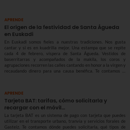
APRENDE
El origen de la festividad de Santa Águeda
en Euskadi
En Euskadi somos fieles a nuestras tradiciones. Nos gusta
cantar y si es en kuadrilla mejor. Una estampa que se repite
cada 4 de febrero, víspera de Santa Águeda. Vestidos de
baserritarras y acompañados de la makila, los coros y
agrupaciones recorren las calles cantando en honor a la virgen y
recaudando dinero para una causa benéfica. Te contamos la
historia de Santa Águeda, cómo se celebra en Bilbao y en otras
localidades de Euskadi para que no te pierdas Agate Deuna.
APRENDE
Tarjeta BAT: tarifas, cómo solicitarla y
recargar con el móvil…
La tarjeta BAT es un sistema de pago con tarjeta que puedes
utilizar en el transporte urbano, tranvía y servicios forales de
Gasteiz. Te contamos dónde puedes solicitarla, qué tipos de