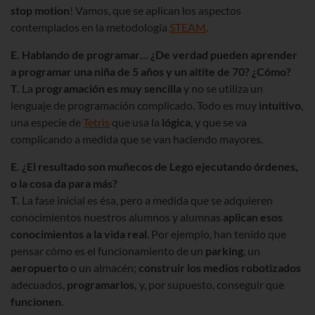
stop motion
! Vamos, que se aplican los aspectos
contemplados en la metodología
STEAM
.
E. Hablando de programar… ¿De verdad pueden aprender
a programar una niña de 5 años y un aitite de 70? ¿Cómo?
T.
La
programación es muy sencilla
y no se utiliza un
lenguaje de programación complicado. Todo es muy
intuitivo
,
una especie de
Tetris
que usa la
lógica
, y que se va
complicando a medida que se van haciendo mayores.
E. ¿El resultado son muñecos de Lego ejecutando órdenes,
o la cosa da para más?
T.
La fase inicial es ésa, pero a medida que se adquieren
conocimientos nuestros alumnos y alumnas
aplican esos
conocimientos a la vida real
. Por ejemplo, han tenido que
pensar cómo es el funcionamiento de un
parking
, un
aeropuerto
o un almacén;
construir los medios robotizados
adecuados,
programarlos,
y, por supuesto, conseguir que
funcionen
.