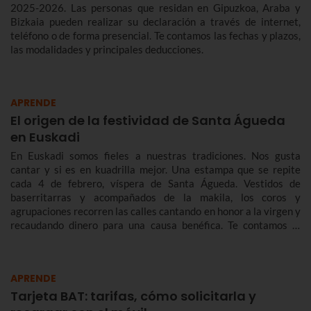
2025-2026. Las personas que residan en Gipuzkoa, Araba y
Bizkaia pueden realizar su declaración a través de internet,
teléfono o de forma presencial. Te contamos las fechas y plazos,
las modalidades y principales deducciones.
APRENDE
El origen de la festividad de Santa Águeda
en Euskadi
En Euskadi somos fieles a nuestras tradiciones. Nos gusta
cantar y si es en kuadrilla mejor. Una estampa que se repite
cada 4 de febrero, víspera de Santa Águeda. Vestidos de
baserritarras y acompañados de la makila, los coros y
agrupaciones recorren las calles cantando en honor a la virgen y
recaudando dinero para una causa benéfica. Te contamos la
historia de Santa Águeda, cómo se celebra en Bilbao y en otras
localidades de Euskadi para que no te pierdas Agate Deuna.
APRENDE
Tarjeta BAT: tarifas, cómo solicitarla y