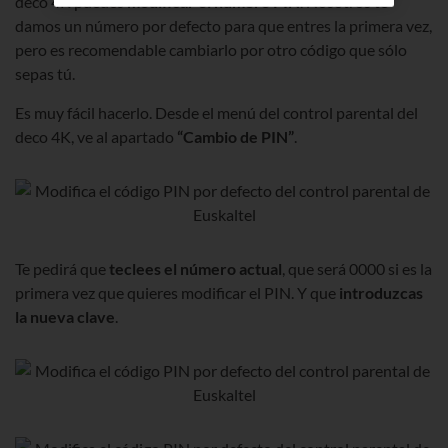
deco 4K puedes
modificar el número PIN
. Nosotros te
damos un número por defecto para que entres la primera vez,
pero es recomendable cambiarlo por otro código que sólo
sepas tú.
Es muy fácil hacerlo. Desde el menú del control parental del
deco 4K, ve al apartado
“Cambio de PIN”
.
Te pedirá que
teclees el número actual
, que será 0000 si es la
primera vez que quieres modificar el PIN. Y que
introduzcas
la nueva clave
.