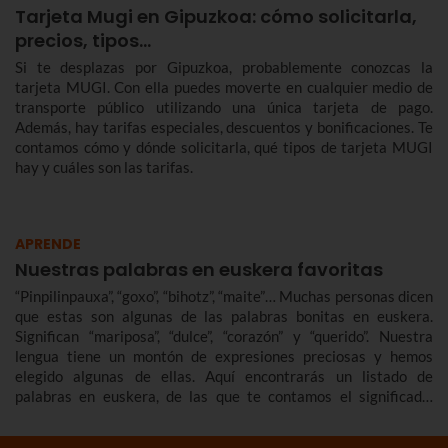
Tarjeta Mugi en Gipuzkoa: cómo solicitarla,
precios, tipos…
Si te desplazas por Gipuzkoa, probablemente conozcas la
tarjeta MUGI. Con ella puedes moverte en cualquier medio de
transporte público utilizando una única tarjeta de pago.
Además, hay tarifas especiales, descuentos y bonificaciones. Te
contamos cómo y dónde solicitarla, qué tipos de tarjeta MUGI
hay y cuáles son las tarifas.
APRENDE
Nuestras palabras en euskera favoritas
“Pinpilinpauxa”, “goxo”, “bihotz”, “maite”… Muchas personas dicen
que estas son algunas de las palabras bonitas en euskera.
Significan “mariposa”, “dulce”, “corazón” y “querido”. Nuestra
lengua tiene un montón de expresiones preciosas y hemos
elegido algunas de ellas. Aquí encontrarás un listado de
palabras en euskera, de las que te contamos el significado.
También recopilamos palabras en euskera bonitas, cariñosas,
raras, básicas… que ampliarán tu vocabulario en euskera.