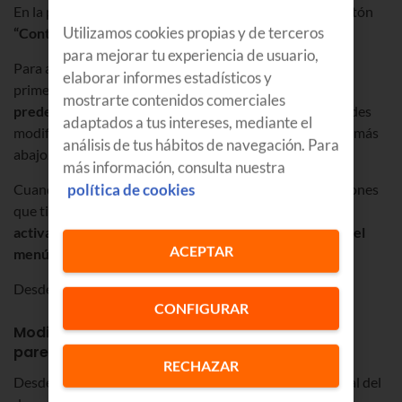
En la pantalla te aparecerán varias opciones, pulsa el botón
Utilizamos cookies propias y de terceros
“Control parental”.
para mejorar tu experiencia de usuario,
Para acceder te pedirá que
introduzcas un PIN
. Si es la
elaborar informes estadísticos y
primera vez que entras, debes teclear el
número
mostrarte contenidos comerciales
predeterminado de Euskaltel 0000
. Este código lo puedes
adaptados a tus intereses, mediante el
modificar también desde el mando, como te explicamos más
análisis de tus hábitos de navegación. Para
abajo.
más información, consulta nuestra
Cuando introduces el PIN parental verás todas las opciones
política de cookies
que tienes para restringir contenidos, pero antes debes
activar el control parental seleccionando esa opción del
ACEPTAR
menú
, como ves en la imagen.
Desde ahí lo puedes activar y desactivar.
CONFIGURAR
Modifica el código PIN por defecto del control
parental de Euskaltel
RECHAZAR
Desde las opciones de configuración del control parental del