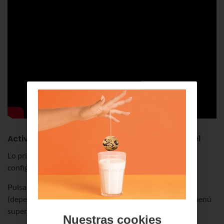
Activa el control parental del deco de Euskaltel
Lo primero que tienes que hacer es acceder al menú de
configuración del control parental en tu deco Euskaltel.
Pulsa en el mando del deco la tecla
“Ver TV” o “Menú”
(dependiendo del modelo) y selecciona
“Ajustes”
en el menú
superior.
Nuestras cookies