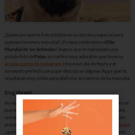
¿Sabes por qué el 4 de octubre es un día muy especial para
quienes tenemos mascota? ¡Porque celebramos el
Día
Mundial de los Animales
! Seguro que te habíadado una
pistala foto de
Patas
, un carlino muy adorable que tiene su
propia cuenta de Instagram
. Hoy esun día de fiesta y el
momento perfecto para que descubras algunas Apps que te
resultarán muy útiles para disfrutar al máximo de tu mascota.
Dog Vivant.
No es la primera vez que
te hablamos de Dog Vivant
, ¡pero es
que nos encanta! Un grupo de bilbaínos y bilbaínas decidió
unirse para crear una comunidad que ofreciera información
práctica sobre locales
pet friendly
. El resultado fue
Dog Vivant
, que ya cuenta con su propia aplicación y con la que podrás