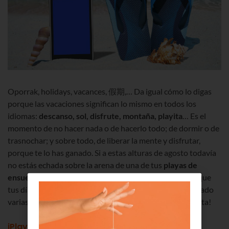
Oporrak, holidays, vacances, 假期,… Da igual cómo lo digas
porque las vacaciones significan lo mismo en todos los
idiomas:
descanso, sol, disfrute, montaña, playita
… Es el
momento de no hacer nada o de hacerlo todo; de dormir o de
trasnochar; y sobre todo, de liberar la mente y disfrutar,
porque te lo has ganado. Si a estas alturas de agosto todavía
no estás echada sobre la arena de una de tus
playas de
ensueño
, seguro que te falta poco para hacerlo. Y para que
tus días de mar y arena sean perfectos, te hemos preparado
varias Apps que te van a ayudar a conseguirlo. ¡Toma nota!
iPlaya