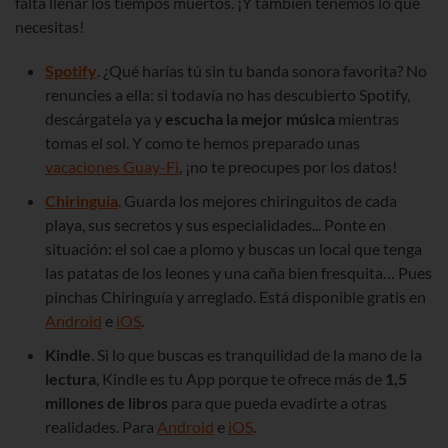
falta llenar los tiempos muertos. ¡Y también tenemos lo que
necesitas!
Spotify
. ¿Qué harías tú sin tu banda sonora favorita? No
renuncies a ella: si todavía no has descubierto Spotify,
descárgatela ya y
escucha la mejor música
mientras
tomas el sol. Y como te hemos preparado unas
vacaciones Guay-Fi
, ¡no te preocupes por los datos!
Chiringuia
. Guarda los mejores chiringuitos de cada
playa, sus secretos y sus especialidades... Ponte en
situación: el sol cae a plomo y buscas un local que tenga
las patatas de los leones y una caña bien fresquita… Pues
pinchas Chiringuía y arreglado. Está disponible gratis en
Android
e
iOS
.
Kindle
. Si lo que buscas es tranquilidad de la mano de la
lectura
, Kindle es tu App porque te ofrece más de
1,5
millones de libros
para que pueda evadirte a otras
realidades. Para
Android
e
iOS
.