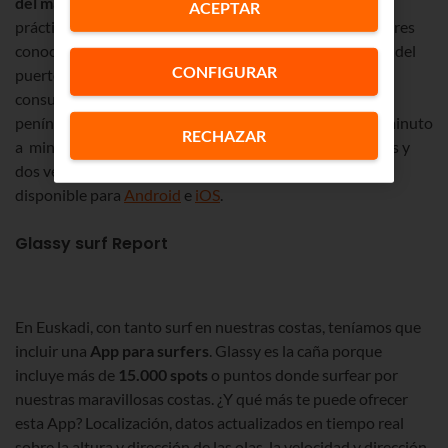
del mar
y su
previsión
para los próximos días. Es súper
ACEPTAR
práctica si te gusta salir a
navegar
en un barquito y quieres
conocer con precisión lo que te vas a encontrar más allá del
CONFIGURAR
puerto:
oleaje, viento, presión atmosférica
… Puedes
consultar todos estos datos en todos los puertos de la
península. La
información en tiempo real
se actualiza minuto
RECHAZAR
a minuto para los mareógrafos, cada hora para las boyas y
dos veces al día para los sistemas de previsión. Está
disponible para
Android
e
iOS
.
Glassy surf Report
En Euskadi, con tanto surf en nuestras costas, teníamos que
incluir una
App para surfers
. Glassy es la caña porque
incluye más de
15.000 spots
o puntos donde surfear por
nuestras maravillosas costas. ¿Y qué más te puede ofrecer
esta App? Localización, datos actualizados en tiempo real
sobre la altura y dirección de las olas, la velocidad y dirección