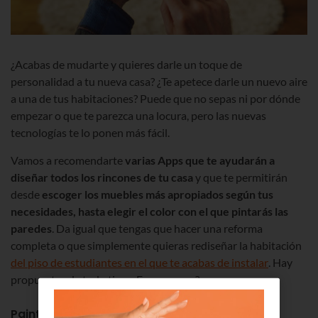
¿Acabas de mudarte y quieres darle un toque de
personalidad a tu nueva casa? ¿Te apetece darle un nuevo aire
a una de tus habitaciones? Puede que no sepas ni por dónde
empezar o que te parezca una locura, pero las nuevas
tecnologías te lo ponen más fácil.
Vamos a recomendarte
varias Apps que te ayudarán a
diseñar todos los rincones de tu casa
y que te permitirán
desde
escoger los muebles más apropiados según tus
necesidades, hasta elegir el color con el que pintarás las
paredes
. Da igual que tengas que hacer una reforma
completa o que simplemente quieras rediseñar la habitación
del piso de estudiantes en el que te acabas de instalar
. Hay
propuestas de todo tipo. ¿Empezamos?
Paint my Wall