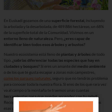
En Euskadi gozamos de una
superficie forestal
, incluyendo
la arbolada y la desarbolada, de 489.886 hectáreas, un 68%
de la superficie total de la Comunidad. Vivimos en un
entorno lleno de naturaleza
. Pero,
¿eres capaz de
identificar bien todos esos árboles y arbustos?
Nuestro ecosistema está lleno de
plantas y árboles
de todo
tipo.
¿sabrías diferenciar todas las especies que hay en
ciudades y bosques?
Si eres un amante del
medio ambiente
o de los que te gusta escapar a zonas más campestres,
como los parques naturales
, seguro que no tendrás problema
para conocer toda la nuestra flora. Si eres de los que rara vez
va al campo o la montaña te traemos unas cuantas
herramientas para que puedas aprender con tu móvil.
Recopilamos varias
apps
que te ayudarán a conocer todas
esas plantas y árboles que tienes alrededor.