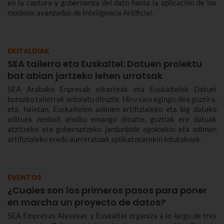
en la captura y gobernanza del dato hasta la aplicación de los
modelos avanzados de Inteligencia Artificial.
EKITALDIAK
SEA tailerra eta Euskaltel: Datuen proiektu
bat abian jartzeko lehen urratsak
SEA Arabako Enpresak elkarteak eta Euskaltelek Datuei
buruzko tailerrak antolatu dituzte. Hiru saio egingo dira guztira,
eta, haietan, Euskaltelen adimen artifizialeko eta big datako
adituek zenbait aholku emango dituzte, guztiak ere datuak
atzitzeko eta gobernatzeko jardunbide egokiekin eta adimen
artifizialeko eredu aurreratuak aplikatzearekin lotutakoak.
EVENTOS
¿Cuales son los primeros pasos para poner
en marcha un proyecto de datos?
SEA Empresas Alavesas y Euskaltel organiza a lo largo de tres