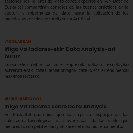
sesiones: los Talleres del dato donde expertos en IA y Data de
Euskaltel compartirán consejos de las buenas prácticas en la
captura y gobernanza del dato hasta la aplicación de los
modelos avanzados de Inteligencia Artificial.
#SOLASEAN
Iñigo Valladares-ekin Data Analysis-ari
buruz
Euskaltelen nahia da zure enpresak soluzio teknologiko
aurreratuenak izatea, lehiakorragoa izateko eta errendimendu
maximoa lortzeko.
#HABLANDOCON
Iñigo Valladares sobre Data Analysis
En Euskaltel queremos que tu empresa disponga de las
soluciones tecnológicas más avanzadas, de tal modo que
mejores tu competitividad y alcances el máximo rendimiento.