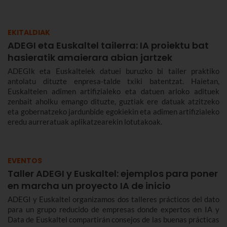
EKITALDIAK
ADEGI eta Euskaltel tailerra: IA proiektu bat
hasieratik amaierara abian jartzek
ADEGIk eta Euskaltelek datuei buruzko bi tailer praktiko
antolatu dituzte enpresa-talde txiki batentzat. Haietan,
Euskaltelen adimen artifizialeko eta datuen arloko adituek
zenbait aholku emango dituzte, guztiak ere datuak atzitzeko
eta gobernatzeko jardunbide egokiekin eta adimen artifizialeko
eredu aurreratuak aplikatzearekin lotutakoak.
EVENTOS
Taller ADEGI y Euskaltel: ejemplos para poner
en marcha un proyecto IA de inicio
ADEGI y Euskaltel organizamos dos talleres prácticos del dato
para un grupo reducido de empresas donde expertos en IA y
Data de Euskaltel compartirán consejos de las buenas prácticas