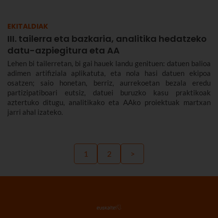
EKITALDIAK
III. tailerra eta bazkaria, analitika hedatzeko
datu-azpiegitura eta AA
Lehen bi tailerretan, bi gai hauek landu genituen: datuen balioa
adimen artifiziala aplikatuta, eta nola hasi datuen ekipoa
osatzen; saio honetan, berriz, aurrekoetan bezala eredu
partizipatiboari eutsiz, datuei buruzko kasu praktikoak
aztertuko ditugu, analitikako eta AAko proiektuak martxan
jarri ahal izateko.
1
2
>