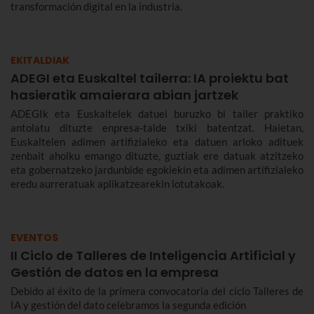
transformación digital en la industria.
EKITALDIAK
ADEGI eta Euskaltel tailerra: IA proiektu bat
hasieratik amaierara abian jartzek
ADEGIk eta Euskaltelek datuei buruzko bi tailer praktiko
antolatu dituzte enpresa-talde txiki batentzat. Haietan,
Euskaltelen adimen artifizialeko eta datuen arloko adituek
zenbait aholku emango dituzte, guztiak ere datuak atzitzeko
eta gobernatzeko jardunbide egokiekin eta adimen artifizialeko
eredu aurreratuak aplikatzearekin lotutakoak.
EVENTOS
II Ciclo de Talleres de Inteligencia Artificial y
Gestión de datos en la empresa
Debido al éxito de la primera convocatoria del ciclo Talleres de
IA y gestión del dato celebramos la segunda edición