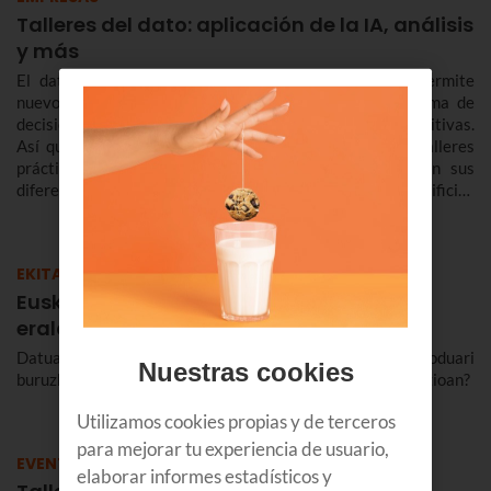
Talleres del dato: aplicación de la IA, análisis
y más
El dato ayuda a optimizar y automatizar procesos, permite
nuevos modelos de negocio y servicios y mejora la toma de
decisiones permitiéndoos a las empresas ser más competitivas.
Así que en Euskaltel hemos organizado una serie de talleres
prácticos dedicados íntegramente al Data Analysis en sus
diferentes vertientes: aplicación de la Inteligencia Artificial,
ánalisis e infraestructura.
EKITALDIAK
Euskaltelen Datuaren lantegia: Enpresak
eraldatzen AA sortzailearekin
Datua adimen artifizial sortzailearekin kudeatzeko moduari
Nuestras cookies
buruzko lantegi esklusiboa. Non eta nola erabili nire negozioan?
Utilizamos cookies propias y de terceros
para mejorar tu experiencia de usuario,
EVENTOS
elaborar informes estadísticos y