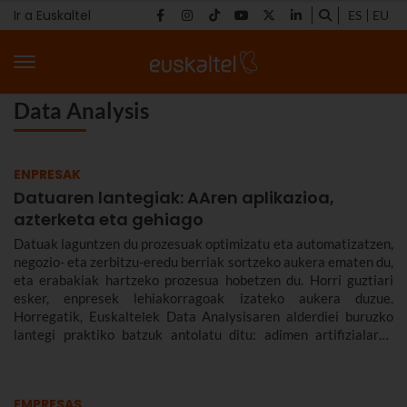
Ir a Euskaltel
ES
EU
Data Analysis
ENPRESAK
Datuaren lantegiak: AAren aplikazioa,
azterketa eta gehiago
Datuak laguntzen du prozesuak optimizatu eta automatizatzen,
negozio- eta zerbitzu-eredu berriak sortzeko aukera ematen du,
eta erabakiak hartzeko prozesua hobetzen du. Horri guztiari
esker, enpresek lehiakorragoak izateko aukera duzue.
Horregatik, Euskaltelek Data Analysisaren alderdiei buruzko
lantegi praktiko batzuk antolatu ditu: adimen artifizialaren
aplikazioa, azterketa eta azpiegitura.
EMPRESAS