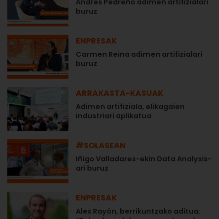
Andrés Pedreño adimen artifizialari
buruz
ENPRESAK
Carmen Reina adimen artifizialari
buruz
ARRAKASTA-KASUAK
Adimen artifiziala, elikagaien
industriari aplikatua
#SOLASEAN
Iñigo Valladares-ekin Data Analysis-
ari buruz
ENPRESAK
Alex Rayón, berrikuntzako aditua: