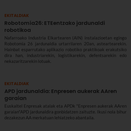
EKITALDIAK
Robotomía26: ETEentzako jardunaldi
robotikoa
Nafarroako Industria Elkartearen (AIN) instalazioetan egingo
Robotomia 26 jardunaldia urtarrilaren 20an, asteartearekin.
Hainbat esparrutako aplikazio robotiko praktikoak erakutsiko
dira han, industriarekin, logistikarekin, defentsarekin edo
nekazaritzarekin lotuak.
EKITALDIAK
APD jardunaldia: Enpresen aukerak AAren
garaian
Euskaltel Enpresak atalak eta APDk "Enpresen aukerak AAren
garaian"APD jardunaldira gonbidatzen zaituzte. Ikusi nola bihur
dezakezun AA merkatuan lehiatzeko abantaila.