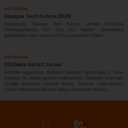
EKITALDIAK
Basque Tech Future 2025
Euskaltelek "Basque Tech Future: adimen artifiziala,
zibersegurtasuna, IoT, 5Ga eta Hodeia" jardunaldira
gonbidatzen zaitu: urriaren 29an, asteazkena, Bilbon.
EKITALDIAK
2025eko NASEC foroa
ATANAk segurtasun digitalari buruzko Nafarroako 5. foroa
antolatu du, hauen guztien babesarekin: Euskaltel Enpresak,
Orange Enpresak, Laboral Kutxa, Navarra Cybersecurity
Center, Meta Data, Discom, Adhoc, Conetic eta Veridas.