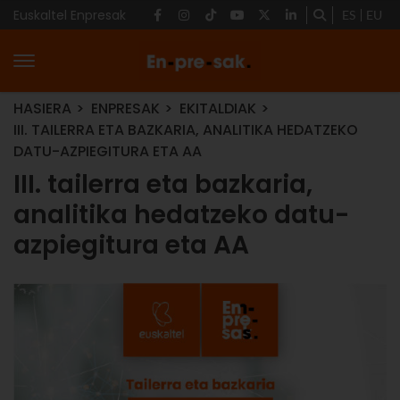
Euskaltel Enpresak
ES
EU
HASIERA
ENPRESAK
EKITALDIAK
III. TAILERRA ETA BAZKARIA, ANALITIKA HEDATZEKO
DATU-AZPIEGITURA ETA AA
III. tailerra eta bazkaria,
analitika hedatzeko datu-
azpiegitura eta AA