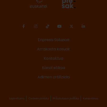
Enpresa Soluzioa
Arrakasta kasuak
Kontaktua
Kanal etikoa
Adimen artifiziala
Lege-oharra
Cookien politika
Pribatutasun politika
Kanal etikoa