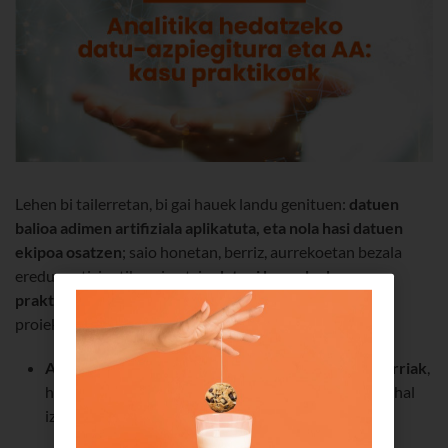
Lehen bi tailerretan, bi gai hauek landu genituen:
datuen
balioa adimen artifiziala aplikatuta, eta nola hasi datuen
ekipoa osatzen
; saio honetan, berriz, aurrekoetan bezala
eredu partizipatiboari eutsiz,
datuei buruzko kasu
praktikoak
aztertuko ditugu, analitikako eta AAko
proiektuak martxan jarri ahal izateko.
Azpiegiturak
:
datu-arkitektura eta -estrategia berriak
,
hodei publiko eta pribatuko inguruneetan ustiatu ahal
izateko beharrezkoak.