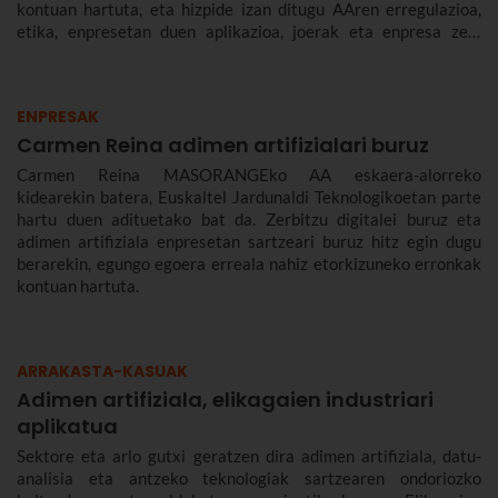
kontuan hartuta, eta hizpide izan ditugu AAren erregulazioa,
etika, enpresetan duen aplikazioa, joerak eta enpresa zein
gizarte gisa aurrez aurre ditugun desafioak.
ENPRESAK
Carmen Reina adimen artifizialari buruz
Carmen Reina MASORANGEko AA eskaera-alorreko
kidearekin batera, Euskaltel Jardunaldi Teknologikoetan parte
hartu duen adituetako bat da. Zerbitzu digitalei buruz eta
adimen artifiziala enpresetan sartzeari buruz hitz egin dugu
berarekin, egungo egoera erreala nahiz etorkizuneko erronkak
kontuan hartuta.
ARRAKASTA-KASUAK
Adimen artifiziala, elikagaien industriari
aplikatua
Sektore eta arlo gutxi geratzen dira adimen artifiziala, datu-
analisia eta antzeko teknologiak sartzearen ondoriozko