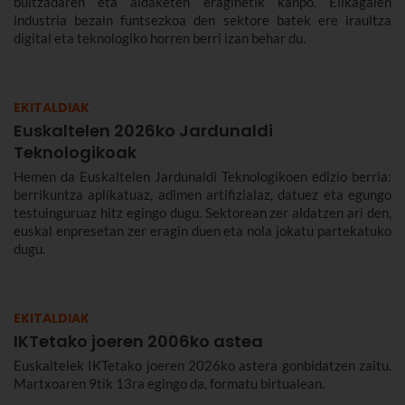
bultzadaren eta aldaketen eraginetik kanpo. Elikagaien
industria bezain funtsezkoa den sektore batek ere iraultza
digital eta teknologiko horren berri izan behar du.
EKITALDIAK
Euskaltelen 2026ko Jardunaldi
Teknologikoak
Hemen da Euskaltelen Jardunaldi Teknologikoen edizio berria:
berrikuntza aplikatuaz, adimen artifizialaz, datuez eta egungo
testuinguruaz hitz egingo dugu. Sektorean zer aldatzen ari den,
euskal enpresetan zer eragin duen eta nola jokatu partekatuko
dugu.
EKITALDIAK
IKTetako joeren 2006ko astea
Euskaltelek IKTetako joeren 2026ko astera gonbidatzen zaitu.
Martxoaren 9tik 13ra egingo da, formatu birtualean.