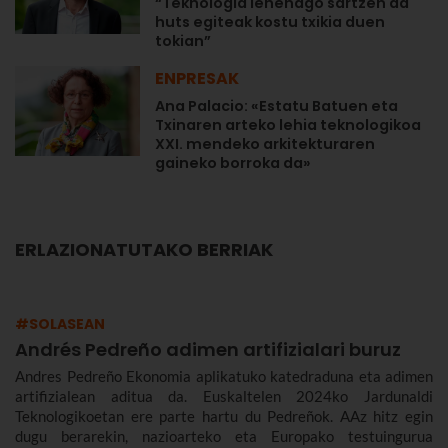
“Teknologia lehenago sartzen da
huts egiteak kostu txikia duen
tokian”
ENPRESAK
Ana Palacio: «Estatu Batuen eta
Txinaren arteko lehia teknologikoa
XXI. mendeko arkitekturaren
gaineko borroka da»
ERLAZIONATUTAKO BERRIAK
#SOLASEAN
Andrés Pedreño adimen artifizialari buruz
Andres Pedreño Ekonomia aplikatuko katedraduna eta adimen
artifizialean aditua da. Euskaltelen 2024ko Jardunaldi
Teknologikoetan ere parte hartu du Pedreñok. AAz hitz egin
dugu berarekin, nazioarteko eta Europako testuingurua