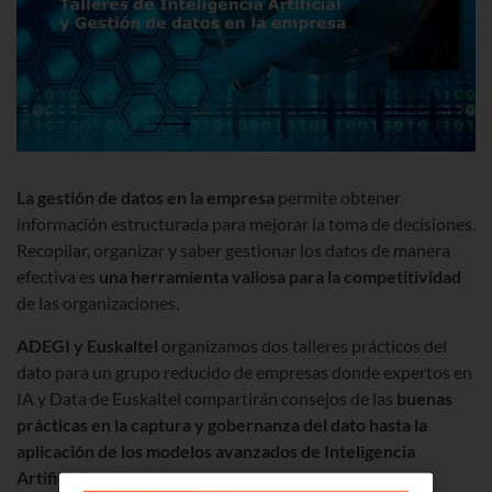
La gestión de datos en la empresa
permite obtener
información estructurada para mejorar la toma de decisiones.
Recopilar, organizar y saber gestionar los datos de manera
efectiva es
una herramienta valiosa para la competitividad
de las organizaciones.
ADEGI y Euskaltel
organizamos dos talleres prácticos del
dato para un grupo reducido de empresas donde expertos en
IA y Data de Euskaltel compartirán consejos de las
buenas
prácticas en la captura y gobernanza del dato hasta la
aplicación de los modelos avanzados de Inteligencia
Artificial.