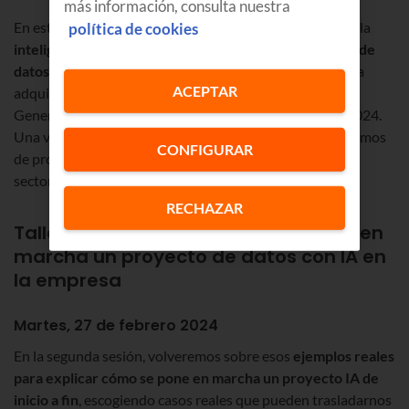
más información, consulta nuestra
En esta primera sesión, explicaremos con detalle qué es la
política de cookies
inteligencia artificial y qué la diferencia de la analítica de
datos más tradicional
. También mostraremos por qué ha
ACEPTAR
adquirido tanta relevancia en el último año con la IA
Generativa y qué perspectivas tiene por delante para 2024.
Una vez puestos en claro los conceptos básicos, hablaremos
CONFIGURAR
de proyectos que se pueden desarrollar en diferentes
sectores, aterrizando así en ejemplos reales.
RECHAZAR
Taller 2º: Primeros pasos para poner en
marcha un proyecto de datos con IA en
la empresa
Martes, 27 de febrero 2024
En la segunda sesión, volveremos sobre esos
ejemplos reales
para explicar cómo se pone en marcha un proyecto IA de
inicio a fin
, escogiendo casos reales que pueden trasladarnos