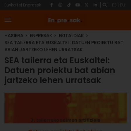
Euskaltel Enpresak
ES
EU
HASIERA
ENPRESAK
EKITALDIAK
SEA TAILERRA ETA EUSKALTEL: DATUEN PROIEKTU BAT
ABIAN JARTZEKO LEHEN URRATSAK
SEA tailerra eta Euskaltel:
Datuen proiektu bat abian
jartzeko lehen urratsak