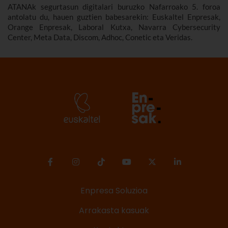
ATANAk segurtasun digitalari buruzko Nafarroako 5. foroa
antolatu du, hauen guztien babesarekin: Euskaltel Enpresak,
Orange Enpresak, Laboral Kutxa, Navarra Cybersecurity
Center, Meta Data, Discom, Adhoc, Conetic eta Veridas.
Enpresa Soluzioa
Arrakasta kasuak