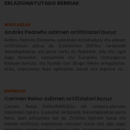
ERLAZIONATUTAKO BERRIAK
#SOLASEAN
Andrés Pedreño adimen artifizialari buruz
Andres Pedreño Ekonomia aplikatuko katedraduna eta adimen
artifizialean aditua da. Euskaltelen 2024ko Jardunaldi
Teknologikoetan ere parte hartu du Pedreñok. AAz hitz egin
dugu berarekin, nazioarteko eta Europako testuingurua
kontuan hartuta, eta hizpide izan ditugu AAren erregulazioa,
etika, enpresetan duen aplikazioa, joerak eta enpresa zein
gizarte gisa aurrez aurre ditugun desafioak.
ENPRESAK
Carmen Reina adimen artifizialari buruz
Carmen Reina MASORANGEko AA eskaera-alorreko
kidearekin batera, Euskaltel Jardunaldi Teknologikoetan parte
hartu duen adituetako bat da. Zerbitzu digitalei buruz eta
adimen artifiziala enpresetan sartzeari buruz hitz egin dugu
berarekin, egungo egoera erreala nahiz etorkizuneko erronkak