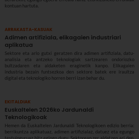
kontuan hartuta.
ARRAKASTA-KASUAK
Adimen artifiziala, elikagaien industriari
aplikatua
Sektore eta arlo gutxi geratzen dira adimen artifiziala, datu-
analisia eta antzeko teknologiak sartzearen ondoriozko
bultzadaren eta aldaketen eraginetik kanpo. Elikagaien
industria bezain funtsezkoa den sektore batek ere iraultza
digital eta teknologiko horren berri izan behar du.
EKITALDIAK
Euskaltelen 2026ko Jardunaldi
Teknologikoak
Hemen da Euskaltelen Jardunaldi Teknologikoen edizio berria:
berrikuntza aplikatuaz, adimen artifizialaz, datuez eta egungo
testuinguruaz hitz egingo dugu. Sektorean zer aldatzen ari den,