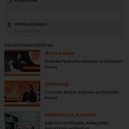
KATEGORIA
IA
ANTOLATZAILEA
Blog Euskaltel
GEHIEN IRAKURRIENA
#SOLASEAN
Andrés Pedreño adimen artifizialari
buruz
ENPRESAK
Carmen Reina adimen artifizialari
buruz
ARRAKASTA-KASUAK
Adimen artifiziala, elikagaien
industriari aplikatua