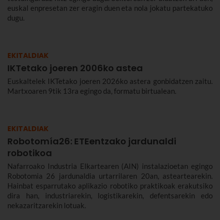
euskal enpresetan zer eragin duen eta nola jokatu partekatuko
dugu.
EKITALDIAK
IKTetako joeren 2006ko astea
Euskaltelek IKTetako joeren 2026ko astera gonbidatzen zaitu.
Martxoaren 9tik 13ra egingo da, formatu birtualean.
EKITALDIAK
Robotomía26: ETEentzako jardunaldi
robotikoa
Nafarroako Industria Elkartearen (AIN) instalazioetan egingo
Robotomia 26 jardunaldia urtarrilaren 20an, asteartearekin.
Hainbat esparrutako aplikazio robotiko praktikoak erakutsiko
dira han, industriarekin, logistikarekin, defentsarekin edo
nekazaritzarekin lotuak.