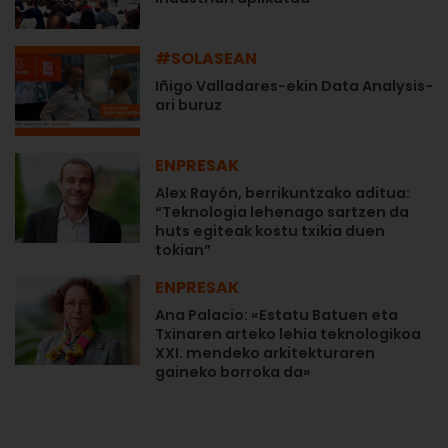
#SOLASEAN
Iñigo Valladares-ekin Data Analysis-
ari buruz
ENPRESAK
Alex Rayón, berrikuntzako aditua:
“Teknologia lehenago sartzen da
huts egiteak kostu txikia duen
tokian”
ENPRESAK
Ana Palacio: «Estatu Batuen eta
Txinaren arteko lehia teknologikoa
XXI. mendeko arkitekturaren
gaineko borroka da»