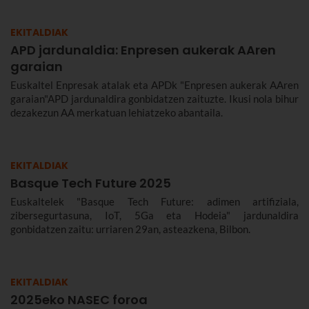
EKITALDIAK
APD jardunaldia: Enpresen aukerak AAren
garaian
Euskaltel Enpresak atalak eta APDk "Enpresen aukerak AAren
garaian"APD jardunaldira gonbidatzen zaituzte. Ikusi nola bihur
dezakezun AA merkatuan lehiatzeko abantaila.
EKITALDIAK
Basque Tech Future 2025
Euskaltelek "Basque Tech Future: adimen artifiziala,
zibersegurtasuna, IoT, 5Ga eta Hodeia" jardunaldira
gonbidatzen zaitu: urriaren 29an, asteazkena, Bilbon.
EKITALDIAK
2025eko NASEC foroa