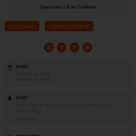
Esportatu + iCal / Outlook
Data Analysis
Inteligencia Artificial
NOIZ?
2024-01-24 09:30
2024-01-24 11:00
NON?
Sede de SEA en la Calle de Postas, 32, 01001 Vitoria-
Gasteiz, Álava
Ver mapa