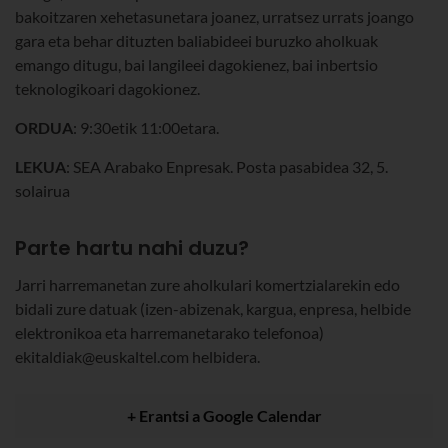
bakoitzaren xehetasunetara joanez, urratsez urrats joango
gara eta behar dituzten baliabideei buruzko aholkuak
emango ditugu, bai langileei dagokienez, bai inbertsio
teknologikoari dagokionez.
ORDUA
: 9:30etik 11:00etara.
LEKUA
:
SEA Arabako Enpresak. Posta pasabidea 32, 5.
solairua
Parte hartu nahi duzu?
Jarri harremanetan zure aholkulari komertzialarekin edo
bidali zure datuak (izen-abizenak, kargua, enpresa, helbide
elektronikoa eta harremanetarako telefonoa)
ekitaldiak@euskaltel.com helbidera.
+ Erantsi a Google Calendar