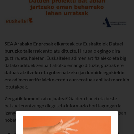
SEA Arabako Enpresak
elkarteak
eta
Euskaltelek
Datuei
buruzko tailerrak
antolatu dituzte. Hiru saio egingo dira
guztira, eta, haietan, Euskaltelen adimen artifizialeko eta big
datako adituek zenbait aholku emango dituzte, guztiak ere
datuak atzitzeko eta gobernatzeko jardunbide egokiekin
eta adimen artifizialeko eredu aurreratuak aplikatzearekin
lotutakoak.
Zergatik komeni zaizu joatea?
Galdera hauei eta beste
batzuei erantzungo diegu, eta informazio hori lagungarria
izango da zure enpresako prozesuak modu eraginkorragoan
hobetzeko eta optimizatzeko:
Beste enpresetan nola egin duten jakingo duzu,
kasu