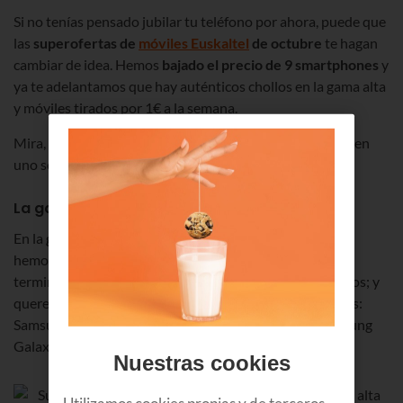
Si no tenías pensado jubilar tu teléfono por ahora, puede que
las
superofertas de
móviles Euskaltel
de octubre
te hagan
cambiar de idea. Hemos
bajado el precio de 9 smartphones
y
ya te adelantamos que hay auténticos chollos en la gama alta
y móviles tirados por 1€ a la semana.
Mira, mira... pero ojito porque no va a ser fácil centrarse en
uno solo. ¡Vas a quedarte bizco! ?
La gama alta, más baja que nunca
En la
gama alta
, en esos móviles
más TOP
del mercado,
hemos querido hacer superdescuentos. Al final, son
terminales, que por sus prestaciones suelen ser más caros; y
queremos que te resulte más asequible hacerte con ellos:
Samsung Galaxy S20+ 5G,
Samsung Galaxy S20
y Samsung
Galaxy Note 10 Lite.
Nuestras cookies
Utilizamos cookies propias y de terceros