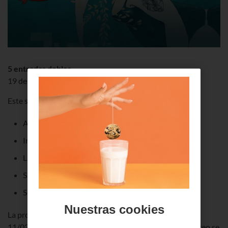
5 entradas dobles
19 de Febrero - Teatro Arriaga (Bilbao)
Este sorteo ha finalizado, consulta los
ganadores
:
Asier Palacio Frade
Iratxe Mayor Liaño
Luis Maria Rodriguez Peña
Santos Bilbao Anasagasti
Sonia Chao
Nuestras cookies
La promoción se llevará a cabo del 02/02/2018 al
11/02/2018. Exclusivo para clientes de Euskaltel. El sorteo se