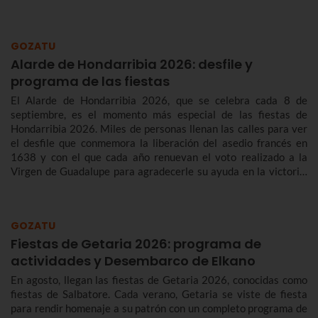
GOZATU
Alarde de Hondarribia 2026: desfile y
programa de las fiestas
El Alarde de Hondarribia 2026, que se celebra cada 8 de
septiembre, es el momento más especial de las fiestas de
Hondarribia 2026. Miles de personas llenan las calles para ver
el desfile que conmemora la liberación del asedio francés en
1638 y con el que cada año renuevan el voto realizado a la
Virgen de Guadalupe para agradecerle su ayuda en la victoria.
Te contamos más sobre el origen y el desfile del Alarde de
Hondarribia 2026 y el programa de fiestas de Hondarribia
2026. Toma nota porque las fiestas son del 4 al 10 de
GOZATU
septiembre.
Fiestas de Getaria 2026: programa de
actividades y Desembarco de Elkano
En agosto, llegan las fiestas de Getaria 2026, conocidas como
fiestas de Salbatore. Cada verano, Getaria se viste de fiesta
para rendir homenaje a su patrón con un completo programa de