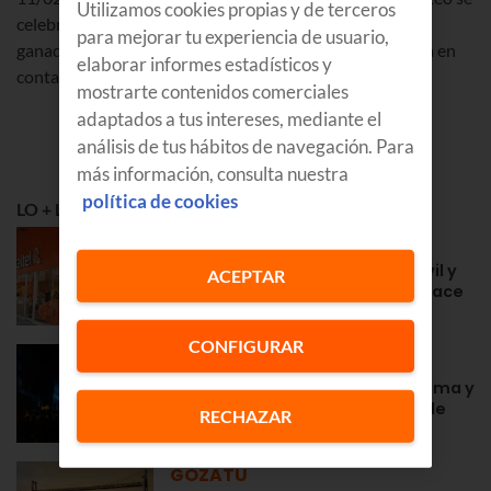
Utilizamos cookies propias y de terceros
celebrará el 12/02/2018 publicando los nombres de los
para mejorar tu experiencia de usuario,
ganadores en la web el 14/02/2018. Euskaltel se pondrá en
elaborar informes estadísticos y
contacto con los ganadores vía telefónica.
mostrarte contenidos comerciales
adaptados a tus intereses, mediante el
análisis de tus hábitos de navegación. Para
más información, consulta nuestra
política de cookies
LO + LEÍDO
APRENDE
Euskaltel en Navarra: fibra, móvil y
ACEPTAR
la cercanía de siempre desde hace
años
CONFIGURAR
GOZATU
Fiestas en Zarautz 2026: programa y
conciertos de la Semana Grande
RECHAZAR
GOZATU