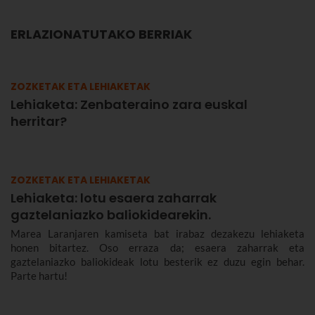
ERLAZIONATUTAKO BERRIAK
ZOZKETAK ETA LEHIAKETAK
Lehiaketa: Zenbateraino zara euskal
herritar?
ZOZKETAK ETA LEHIAKETAK
Lehiaketa: lotu esaera zaharrak
gaztelaniazko baliokidearekin.
Marea Laranjaren kamiseta bat irabaz dezakezu lehiaketa
honen bitartez. Oso erraza da; esaera zaharrak eta
gaztelaniazko baliokideak lotu besterik ez duzu egin behar.
Parte hartu!