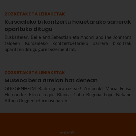
ZOZKETAK ETA LEHIAKETAK
Kursaaleko bi kontzertu hauetarako sarrerak
oparituko ditugu
Euskaltelen, Belle and Sebastian eta Anohni and the Johnsons
taldeen Kursaaleko kontzertuetarako sarrera bikoitzak
oparitzen ditugu gure bezeroentzat.
ZOZKETAK ETA LEHIAKETAK
Museoa bera artelan bat denean
GUGGENHEIM Baditugu irabazleak! Zorionak! María Felisa
Hernández Elena Luque Blanca Cobo Begoña Lope Nekane
Altuna Guggenheim museoaren...