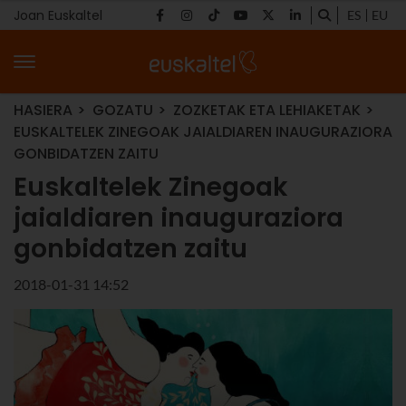
Joan Euskaltel
ES
EU
HASIERA
GOZATU
ZOZKETAK ETA LEHIAKETAK
EUSKALTELEK ZINEGOAK JAIALDIAREN INAUGURAZIORA
GONBIDATZEN ZAITU
Euskaltelek Zinegoak
jaialdiaren inauguraziora
gonbidatzen zaitu
2018-01-31 14:52