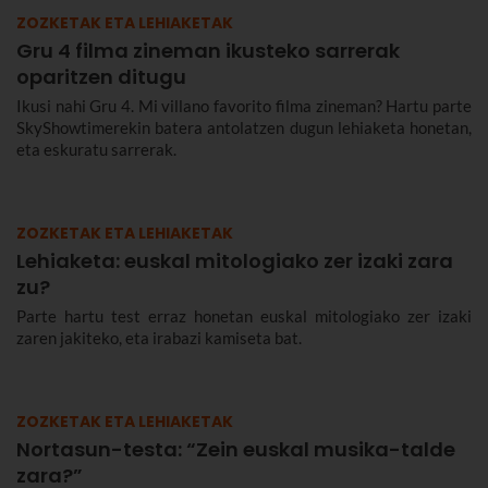
ZOZKETAK ETA LEHIAKETAK
Gru 4 filma zineman ikusteko sarrerak
oparitzen ditugu
Ikusi nahi Gru 4. Mi villano favorito filma zineman? Hartu parte
SkyShowtimerekin batera antolatzen dugun lehiaketa honetan,
eta eskuratu sarrerak.
ZOZKETAK ETA LEHIAKETAK
Lehiaketa: euskal mitologiako zer izaki zara
zu?
Parte hartu test erraz honetan euskal mitologiako zer izaki
zaren jakiteko, eta irabazi kamiseta bat.
ZOZKETAK ETA LEHIAKETAK
Nortasun-testa: “Zein euskal musika-talde
zara?”