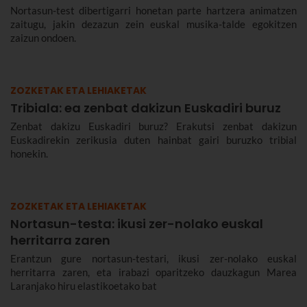
Nortasun-test dibertigarri honetan parte hartzera animatzen
zaitugu, jakin dezazun zein euskal musika-talde egokitzen
zaizun ondoen.
ZOZKETAK ETA LEHIAKETAK
Tribiala: ea zenbat dakizun Euskadiri buruz
Zenbat dakizu Euskadiri buruz? Erakutsi zenbat dakizun
Euskadirekin zerikusia duten hainbat gairi buruzko tribial
honekin.
ZOZKETAK ETA LEHIAKETAK
Nortasun-testa: ikusi zer-nolako euskal
herritarra zaren
Erantzun gure nortasun-testari, ikusi zer-nolako euskal
herritarra zaren, eta irabazi oparitzeko dauzkagun Marea
Laranjako hiru elastikoetako bat