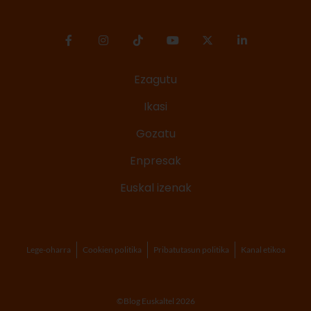
Ezagutu
Ikasi
Gozatu
Enpresak
Euskal izenak
Lege-oharra
Cookien politika
Pribatutasun politika
Kanal etikoa
©Blog Euskaltel 2026