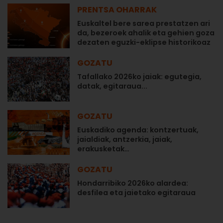
PRENTSA OHARRAK
Euskaltel bere sarea prestatzen ari
da, bezeroek ahalik eta gehien goza
dezaten eguzki-eklipse historikoaz
GOZATU
Tafallako 2026ko jaiak: egutegia,
datak, egitaraua...
GOZATU
Euskadiko agenda: kontzertuak,
jaialdiak, antzerkia, jaiak,
erakusketak…
GOZATU
Hondarribiko 2026ko alardea:
desfilea eta jaietako egitaraua