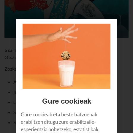
5 sarrera bikoitz
Otsailak 19 - Arriaga Antzokia (Bilbo)
Zozketa amaitu da, kontsultatu
irabazleak
:
Asier Palacio Frade
Iratxe Mayor Liaño
Gure cookieak
Luis Maria Rodriguez Peña
Santos Bilbao Anasagasti
Gure cookieak eta beste batzuenak
erabiltzen ditugu zure erabiltzaile-
Sonia Chao
esperientzia hobetzeko, estatistikak