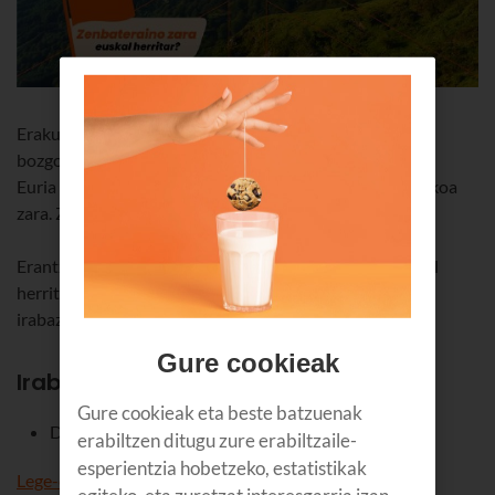
Erakutsi zenbateraino zaren euskal herritar, eta irabazi
bozgorailu bat!
Euria egiten duenean aterkirik gabe irteten den horietakoa
zara. Zorteko zara orduan!
Erantzun ondorengo galderei zenbateraino zaren euskal
herritar erakusteko, eta Sony Ult Field 1 bozgorailu bat
irabazteko aukera izango duzu! Hartu parte!
Gure cookieak
Irabazlea:
Gure cookieak eta beste batzuenak
David García
erabiltzen ditugu zure erabiltzaile-
esperientzia hobetzeko, estatistikak
Lege-oinarriak