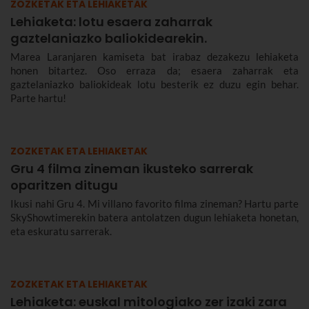
ZOZKETAK ETA LEHIAKETAK
Lehiaketa: lotu esaera zaharrak
gaztelaniazko baliokidearekin.
Marea Laranjaren kamiseta bat irabaz dezakezu lehiaketa
honen bitartez. Oso erraza da; esaera zaharrak eta
gaztelaniazko baliokideak lotu besterik ez duzu egin behar.
Parte hartu!
ZOZKETAK ETA LEHIAKETAK
Gru 4 filma zineman ikusteko sarrerak
oparitzen ditugu
Ikusi nahi Gru 4. Mi villano favorito filma zineman? Hartu parte
SkyShowtimerekin batera antolatzen dugun lehiaketa honetan,
eta eskuratu sarrerak.
ZOZKETAK ETA LEHIAKETAK
Lehiaketa: euskal mitologiako zer izaki zara