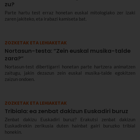
zu?
Parte hartu test erraz honetan euskal mitologiako zer izaki
zaren jakiteko, eta irabazi kamiseta bat.
ZOZKETAK ETA LEHIAKETAK
Nortasun-testa: “Zein euskal musika-talde
zara?”
Nortasun-test dibertigarri honetan parte hartzera animatzen
zaitugu, jakin dezazun zein euskal musika-talde egokitzen
zaizun ondoen.
ZOZKETAK ETA LEHIAKETAK
Tribiala: ea zenbat dakizun Euskadiri buruz
Zenbat dakizu Euskadiri buruz? Erakutsi zenbat dakizun
Euskadirekin zerikusia duten hainbat gairi buruzko tribial
honekin.