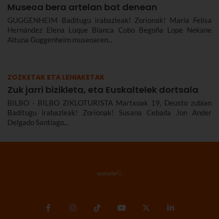
Museoa bera artelan bat denean
GUGGENHEIM Baditugu irabazleak! Zorionak! María Felisa
Hernández Elena Luque Blanca Cobo Begoña Lope Nekane
Altuna Guggenheim museoaren...
ZOZKETAK ETA LEHIAKETAK
Zuk jarri bizikleta, eta Euskaltelek dortsala
BILBO - BILBO ZIKLOTURISTA Martxoak 19, Deusto zubian
Baditugu irabazleak! Zorionak! Susana Cebada Jon Ander
Delgado Santiago...