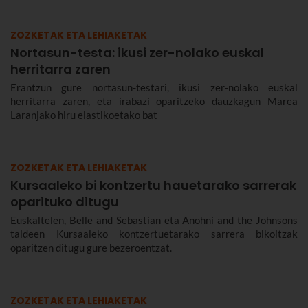
ZOZKETAK ETA LEHIAKETAK
Nortasun-testa: ikusi zer-nolako euskal
herritarra zaren
Erantzun gure nortasun-testari, ikusi zer-nolako euskal
herritarra zaren, eta irabazi oparitzeko dauzkagun Marea
Laranjako hiru elastikoetako bat
ZOZKETAK ETA LEHIAKETAK
Kursaaleko bi kontzertu hauetarako sarrerak
oparituko ditugu
Euskaltelen, Belle and Sebastian eta Anohni and the Johnsons
taldeen Kursaaleko kontzertuetarako sarrera bikoitzak
oparitzen ditugu gure bezeroentzat.
ZOZKETAK ETA LEHIAKETAK