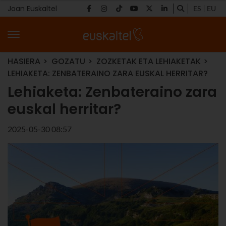
Joan Euskaltel
ES
EU
HASIERA
GOZATU
ZOZKETAK ETA LEHIAKETAK
LEHIAKETA: ZENBATERAINO ZARA EUSKAL HERRITAR?
Lehiaketa: Zenbateraino zara
euskal herritar?
2025-05-30 08:57