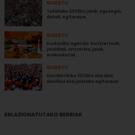
GOZATU
Tafallako 2026ko jaiak: egutegia,
datak, egitaraua...
GOZATU
Euskadiko agenda: kontzertuak,
jaialdiak, antzerkia, jaiak,
erakusketak…
GOZATU
Hondarribiko 2026ko alardea:
desfilea eta jaietako egitaraua
ERLAZIONATUTAKO BERRIAK