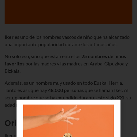
Iker
es uno de los nombres vascos de niño que ha alcanzado
una importante popularidad durante los últimos años.
No solo eso, sino que están entre los
25 nombres de niños
favoritos
por las madres y las madres en Araba, Gipuzkoa y
Bizkaia.
Además, es un nombre muy usado en todo Euskal Herria.
Tanto es así, que hay
48.000 personas
que se llaman Iker. Al
ser un nombre que se ha extendido durante este siglo XXI, su
edad media es muy baja, no llega a los
17 años
.
Origen del nombre de Iker
Iker es un nombre muy nuestro, propio de Euskal Erria.