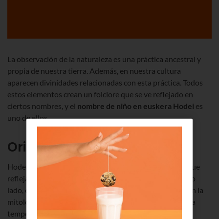
La observación de la naturaleza es una práctica ancestral y
propia de nuestra tierra. Además, en nuestra cultura
aparecen divinidades relacionadas con esta práctica. Todos
estos elementos crean un folclore que se ve reflejado en
ciertos nombres, y el
nombre de niño en euskera Hodei
es
uno de ellos.
Origen del nombre de Hodei
Hodei es un nombre que procede de nuestra cultura y que
refleja la conexión de Euskadi con la naturaleza. Por otro
lado, este nominativo también guarda cierta relación con la
mitología, ya que Hodei es la divinidad del granizo y de la
tempestad. De hecho, Hodei es el nombre con el que se