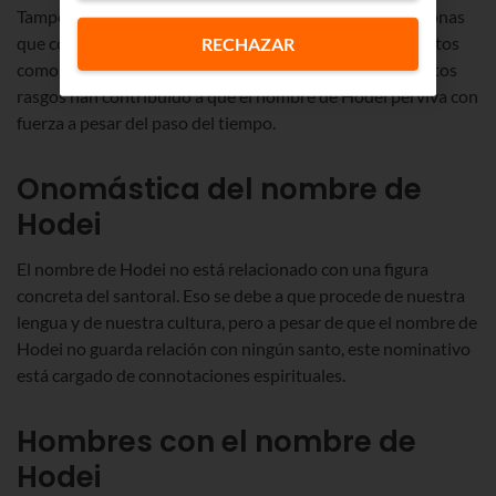
Tampoco pasa desapercibido el hecho de que a las personas
que comparten el nombre de Hodei se les asocian aspectos
RECHAZAR
como el ser
soñadoras, tranquilas y sensibles
. Todos estos
rasgos han contribuido a que el nombre de Hodei perviva con
fuerza a pesar del paso del tiempo.
Onomástica del nombre de
Hodei
El nombre de Hodei no está relacionado con una figura
concreta del santoral. Eso se debe a que procede de nuestra
lengua y de nuestra cultura, pero a pesar de que el nombre de
Hodei no guarda relación con ningún santo, este nominativo
está cargado de connotaciones espirituales.
Hombres con el nombre de
Hodei