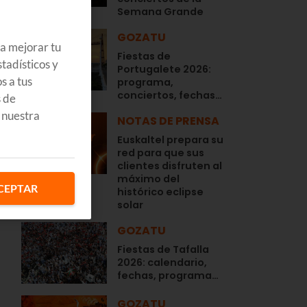
Semana Grande
GOZATU
ra mejorar tu
Fiestas de
tadísticos y
Portugalete 2026:
s a tus
programa,
conciertos, fechas…
s de
 nuestra
NOTAS DE PRENSA
Euskaltel prepara su
red para que sus
clientes disfruten al
máximo del
a
CEPTAR
histórico eclipse
solar
GOZATU
Fiestas de Tafalla
2026: calendario,
fechas, programa…
GOZATU