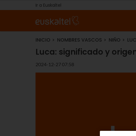
Ir a Euskaltel
INICIO
NOMBRES VASCOS
NIÑO
LUC
Luca: significado y orig
2024-12-27 07:58