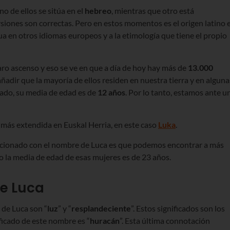
o de ellos se sitúa en el
hebreo
, mientras que otro está
siones son correctas. Pero en estos momentos es el origen latino e
ua en otros idiomas europeos y a la etimología que tiene el propio
aro ascenso y eso se ve en que a día de hoy hay más de
13.000
ñadir que la mayoría de ellos residen en nuestra tierra y en alguna
 lado, su media de edad es de
12 años
. Por lo tanto, estamos ante u
 más extendida en Euskal Herria, en este caso
Luka
.
acionado con el nombre de Luca es que podemos encontrar a más
o la media de edad de esas mujeres es de 23 años.
de Luca
 de Luca son “
luz
” y “
resplandeciente
”. Estos significados son los
ficado de este nombre es “
huracán
”. Esta última connotación