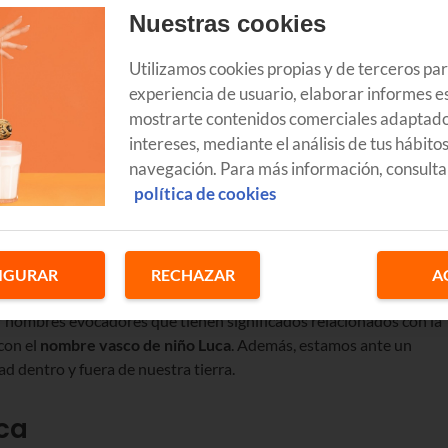
Nuestras cookies
Utilizamos cookies propias y de terceros pa
experiencia de usuario, elaborar informes es
mostrarte contenidos comerciales adaptado
intereses, mediante el análisis de tus hábito
navegación. Para más información, consulta
política de cookies
Nombre vasco Luc
IGURAR
RECHAZAR
A
 nombres evocadores que tienen significados relacionados con la
 con el
nombre vasco de niño Luca
. Además, estamos ante un
 dentro y fuera de nuestra tierra.
ca