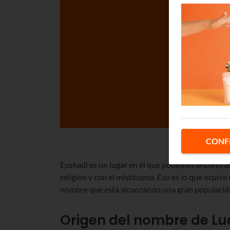
CONF
Euskadi es un lugar en el que podemos encontrar
religión y con el misticismo. Eso es lo que ocurre
nombre que está alcanzando una gran popularidad
Origen del nombre de Lu