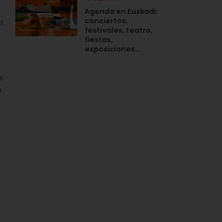
Agenda en Euskadi:
conciertos,
l
festivales, teatro,
fiestas,
exposiciones…
s
n