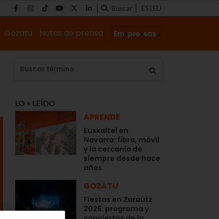
Buscar
ES
EU
Gozatu
Notas de prensa
LO + LEÍDO
APRENDE
Euskaltel en
Navarra: fibra, móvil
y la cercanía de
siempre desde hace
años
GOZATU
Fiestas en Zarautz
2026: programa y
conciertos de la