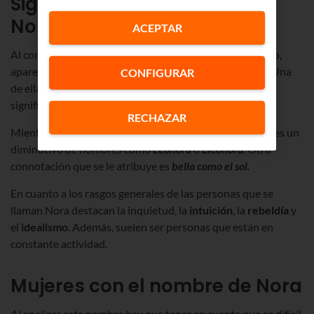
Significado del nombre de
Nora
ACEPTAR
Al concretar el significado del nombre de Nora, de nuevo,
aparecen dos teorías relacionadas con su procedencia. Una
CONFIGURAR
de ellas hace referencia a su origen árabe donde Nora
significa
Noria
.
RECHAZAR
Mientras que su origen francés indica que este nombre es un
diminutivo de nombres como
Leonora
o
Eleonora
. Otra
connotación que se le atribuye es
bella como el sol.
En cuanto a los rasgos generales de las personas que se
llaman Nora destacan la inquietud, la
intuición
, la
rebeldía
y
el
idealismo
. Además, suelen ser personas que están en
constante actividad.
Mujeres con el nombre de Nora
Al analizar este nombre hay que tener en cuenta que es difícil