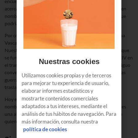
encuentra muy cerca de la frontera vasca. Todos estos
acercamientos culturales se podrían haber hecho notar en
nombres como Nora. También hay teorías que indican que
podría proceder del griego.
Por otro lado, como recoge la Real Academia de la Lengua
Vasca, en nuestro caso tenemos la ermita de la Nora, en
Nuestra Señora de Zangoza (Nafarroa). Es un convento que
se fundó en el año 1225 y que fue destruido en el siglo XIV en
Nuestras cookies
el transcurso de las guerras con Castilla. Se trata del antiguo
convento del Carmen, fundado en 1225 y destruido en las
Utilizamos cookies propias y de terceros
guerras con Castilla en el siglo XIV. Posteriormente, fue
para mejorar tu experiencia de usuario,
trasladado a su actual localización.
elaborar informes estadísticos y
mostrarte contenidos comerciales
Hoy en día hay más de
20.000 mujeres
que tienen este
adaptados a tus intereses, mediante el
nombre y su
media de edad es de 14 años
. Por lo tanto, es
análisis de tus hábitos de navegación. Para
una alternativa a la que recurren muchos padres cuando
más información, consulta nuestra
quieren asignar un nombre a sus hijas recién nacidas.
política de cookies