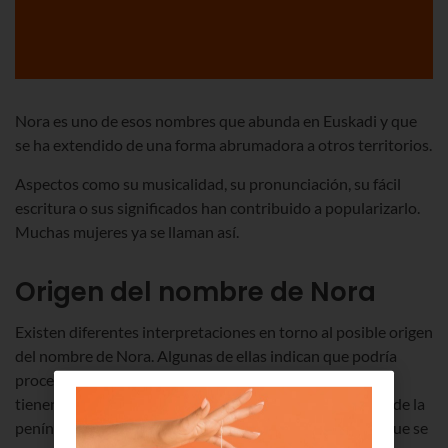
Nora es uno de esos nombres que abunda en Euskadi y que
se ha extendido de una forma abrumadora a otros territorios.
Aspectos como su musicalidad, su pronunciación, su fácil
escritura o sus significados han contribuido a popularizarlo.
Muchas mujeres ya se llaman así.
Origen del nombre de Nora
Existen diferentes interpretaciones en torno al posible origen
del nombre de Nora. Algunas de ellas indican que podría
proceder el francés y otras del árabe. Ambas corrientes
tienen sentido porque los árabes ocuparon el territorio de la
península ibérica durante 8 siglos, y Francia es un país que se