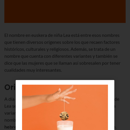
El nombre en euskera de niña Lea está entre esos nombres
que tienen diversos orígenes sobre los que recaen factores
históricos, culturales y religiosos. Además, se trata de un
nombre que cuenta con diferentes variantes y también se
dice que las mujeres que se llaman así sobresalen por tener
cualidades muy interesantes.
Origen del nombre de Lea
A día de hoy se ha establecido que el origen del nombre de
Lea se sitúa en el
latín
, concretamente se dice que es una
variante del nombre de “
Leo
”. Pero los orígenes de este
nombre van mucho más allá y también se ubican en el
hebreo
, centrándose en la Biblia y en el libro del Génesis.