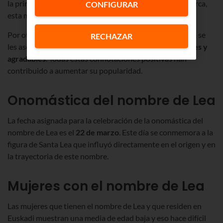
la primera esposa de Jakob. Una vez que murió el patriarca,
CONFIGURAR
esta mujer llevó una vida destinada a la caridad.
Por otro lado, a las mujeres que tienen el nombre de Lea se
RECHAZAR
les asocian rasgos como el ser
activas, inquietas, tenaces y
agradables
. Todas estas connotaciones positivas han
contribuido a aumentar su popularidad.
Onomástica del nombre de Lea
La fecha asignada para la celebración de la onomástica del
nombre de Lea es el
22 de marzo
. Este día se conmemora a la
figura de Santa Lea que influyó directamente en el origen y en
la trayectoria de este nombre.
Mujeres con el nombre de Lea
Las mujeres que tienen el nombre de Lea y que residen en
Euskadi muestran una media de edad baja y eso hace difícil