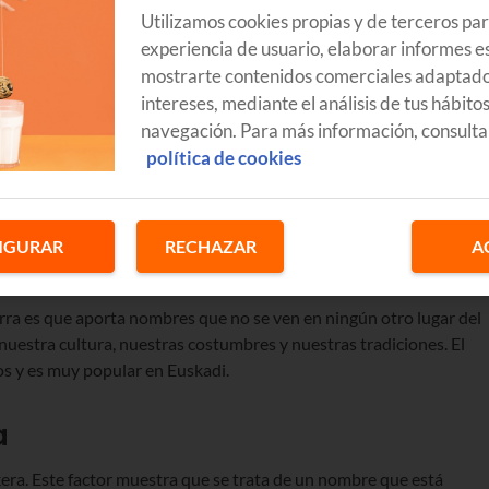
Utilizamos cookies propias y de terceros pa
experiencia de usuario, elaborar informes es
mostrarte contenidos comerciales adaptado
intereses, mediante el análisis de tus hábito
navegación. Para más información, consulta
política de cookies
IGURAR
RECHAZAR
A
rra es que aporta nombres que no se ven en ningún otro lugar del
uestra cultura, nuestras costumbres y nuestras tradiciones. El
os y es muy popular en Euskadi.
a
kera. Este factor muestra que se trata de un nombre que está