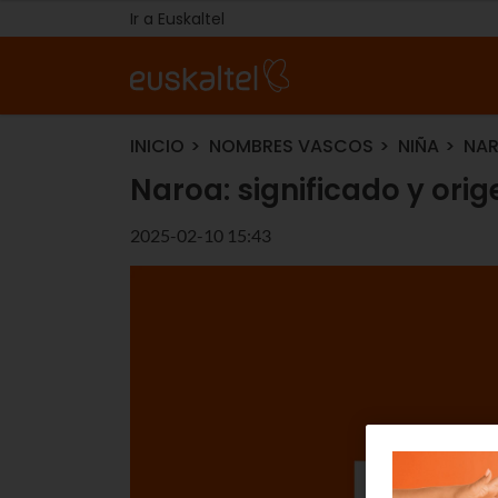
Ir a Euskaltel
INICIO
NOMBRES VASCOS
NIÑA
NAR
Naroa: significado y ori
2025-02-10 15:43