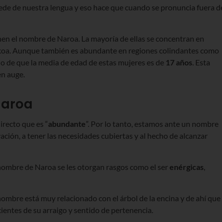
cede de nuestra lengua y eso hace que cuando se pronuncia fuera d
en el nombre de Naroa. La mayoría de ellas se concentran en
zkoa. Aunque también es abundante en regiones colindantes como
cho de que la media de edad de estas mujeres es de
17 años
. Esta
en auge.
Naroa
irecto que es “
abundante
”. Por lo tanto, estamos ante un nombre
vación, a tener las necesidades cubiertas y al hecho de alcanzar
 nombre de Naroa se les otorgan rasgos como el ser
enérgicas
,
ombre está muy relacionado con el árbol de la encina y de ahí que
ientes de su arraigo y sentido de pertenencia.