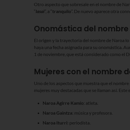
Otro aspecto que sobresale en el nombre de Nar
“
lasai
”, a “
tranquilo
”. De nuevo aparece otra conn
Onomástica del nombre
El origen y la trayectoria del nombre de Naroa lo 
haya una fecha asignada para su onomástica. Aun 
1 de noviembre, que está considerado como el Dí
Mujeres con el nombre 
Uno de los aspectos que muestra que el nombre
mujeres muy destacadas que se llaman así. Este e
Naroa Agirre Kamio
: atleta.
Naroa Gaintza
: música y profesora.
Naroa Iturri
: periodista.