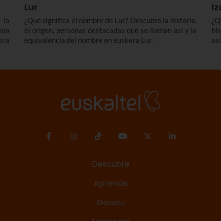
Lur
Iz
 la
¿Qué significa el nombre de Lur? Descubre la historia,
¿Q
man
el origen, personas destacadas que se llaman así y la
hi
era
equivalencia del nombre en euskera Lur.
as
Descubre
Aprende
Gozatu