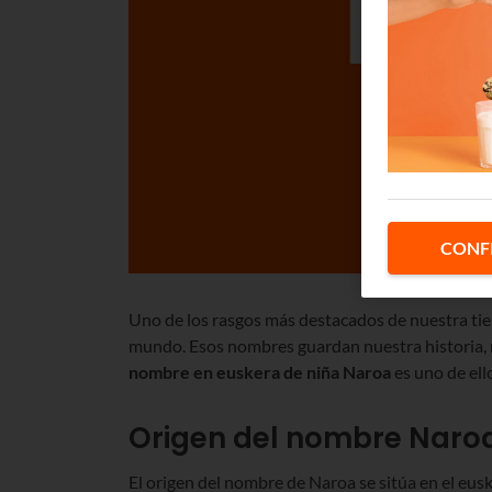
CONF
Uno de los rasgos más destacados de nuestra tie
mundo. Esos nombres guardan nuestra historia, n
nombre en euskera de niña Naroa
es uno de ell
Origen del nombre Naro
El origen del nombre de Naroa se sitúa en el eus