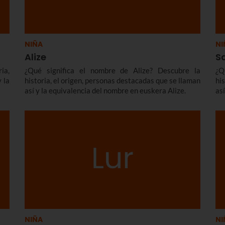
NIÑA
NI
Alize
S
ia,
¿Qué significa el nombre de Alize? Descubre la
¿Q
 la
historia, el origen, personas destacadas que se llaman
hi
así y la equivalencia del nombre en euskera Alize.
as
NIÑA
NI