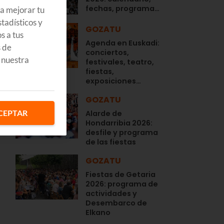
fechas, programa…
ra mejorar tu
tadísticos y
GOZATU
s a tus
Agenda en Euskadi:
s de
conciertos,
 nuestra
festivales, teatro,
fiestas,
exposiciones…
GOZATU
CEPTAR
Alarde de
Hondarribia 2026:
desfile y programa
de las fiestas
GOZATU
Fiestas de Getaria
2026: programa de
actividades y
Desembarco de
Elkano