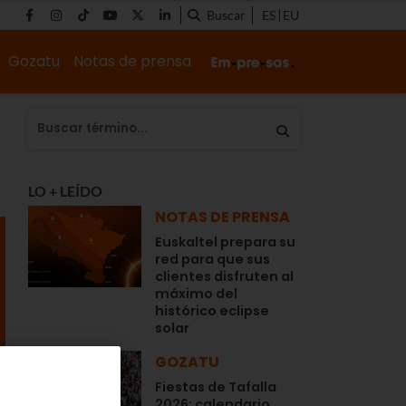
Buscar
ES
EU
Gozatu
Notas de prensa
LO + LEÍDO
NOTAS DE PRENSA
Euskaltel prepara su
red para que sus
clientes disfruten al
máximo del
histórico eclipse
solar
GOZATU
Fiestas de Tafalla
2026: calendario,