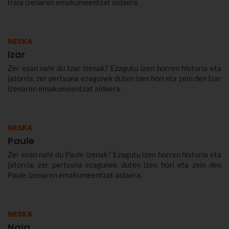
Iraia izenaren emakumeentzat aldaera.
NESKA
Izar
Zer esan nahi du Izar izenak? Ezagutu izen horren historia eta
jatorria, zer pertsona ezagunek duten izen hori eta zein den Izar
izenaren emakumeentzat aldaera.
NESKA
Paule
Zer esan nahi du Paule izenak? Ezagutu izen horren historia eta
jatorria, zer pertsona ezagunek duten izen hori eta zein den
Paule izenaren emakumeentzat aldaera.
NESKA
Naia