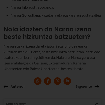
Naroa Intxausti
: sopranoa.
Naroa Gorostiaga
: kazetaria eta euskararen sustatzailea
Nola idazten da Naroa izena
beste hizkuntza batzuetan?
Naroa euskal izena da
, eta jatorri eta ibilbidea euskal
kulturan izan du. Beraz, beste hizkuntza batzuetan idatzi edo
esaterakoan berdin gelditzen da. Hala ere, Naroa gero eta
izen erabiliagoa da Galizian, Extremaduran, Kanaria
Uharteetan edo Balear Uharteetan, besteak beste.
Anterior
Siguiente