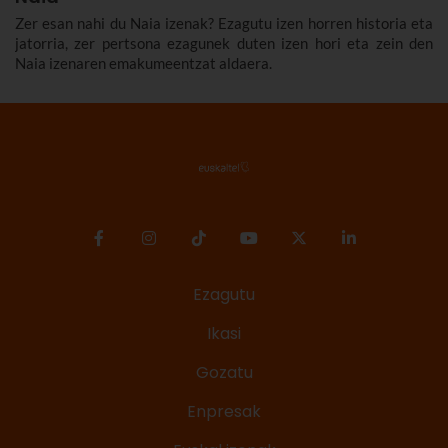
Zer esan nahi du Naia izenak? Ezagutu izen horren historia eta
jatorria, zer pertsona ezagunek duten izen hori eta zein den
Naia izenaren emakumeentzat aldaera.
Ezagutu
Ikasi
Gozatu
Enpresak