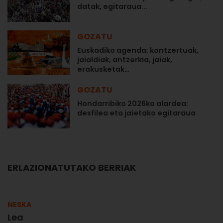
datak, egitaraua...
GOZATU
Euskadiko agenda: kontzertuak,
jaialdiak, antzerkia, jaiak,
erakusketak…
GOZATU
Hondarribiko 2026ko alardea:
desfilea eta jaietako egitaraua
ERLAZIONATUTAKO BERRIAK
NESKA
Lea