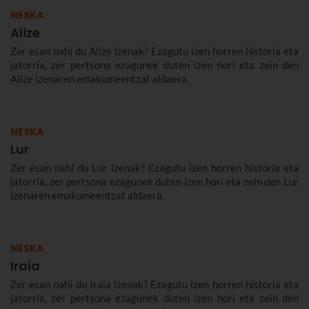
NESKA
Alize
Zer esan nahi du Alize izenak? Ezagutu izen horren historia eta
jatorria, zer pertsona ezagunek duten izen hori eta zein den
Alize izenaren emakumeentzat aldaera.
NESKA
Lur
Zer esan nahi du Lur izenak? Ezagutu izen horren historia eta
jatorria, zer pertsona ezagunek duten izen hori eta zein den Lur
izenaren emakumeentzat aldaera.
NESKA
Iraia
Zer esan nahi du Iraia izenak? Ezagutu izen horren historia eta
jatorria, zer pertsona ezagunek duten izen hori eta zein den