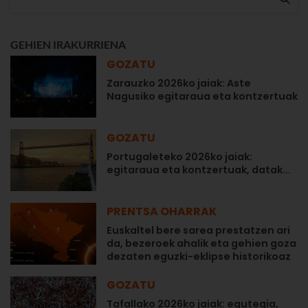
GEHIEN IRAKURRIENA
GOZATU
Zarauzko 2026ko jaiak: Aste
Nagusiko egitaraua eta kontzertuak
GOZATU
Portugaleteko 2026ko jaiak:
egitaraua eta kontzertuak, datak...
PRENTSA OHARRAK
Euskaltel bere sarea prestatzen ari
da, bezeroek ahalik eta gehien goza
dezaten eguzki-eklipse historikoaz
GOZATU
Tafallako 2026ko jaiak: egutegia,