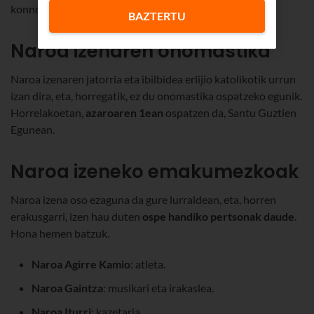
konnotazio bat da hau ere.
BAZTERTU
Naroa izenaren onomastika
Naroa izenaren jatorria eta ibilbidea erlijio katolikotik urrun
izan dira, eta, horregatik, ez du onomastika ospatzeko egunik.
Horrelakoetan,
azaroaren 1ean
ospatzen da, Santu Guztien
Egunean.
Naroa izeneko emakumezkoak
Naroa izena oso ezaguna da gure lurraldean, eta, horren
erakusgarri, izen hau duten
ospe handiko pertsonak daude
.
Hona hemen batzuk.
Naroa Agirre Kamio
: atleta.
Naroa Gaintza
: musikari eta irakaslea.
Naroa Iturri
: kazetaria.