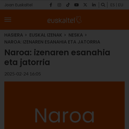
Joan Euskaltel
ES
EU
HASIERA
EUSKAL IZENAK
NESKA
NAROA: IZENAREN ESANAHIA ETA JATORRIA
Naroa: izenaren esanahia
eta jatorria
2025-02-24 16:05