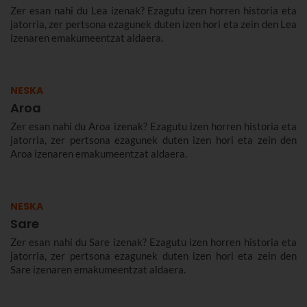
Zer esan nahi du Lea izenak? Ezagutu izen horren historia eta
jatorria, zer pertsona ezagunek duten izen hori eta zein den Lea
izenaren emakumeentzat aldaera.
NESKA
Aroa
Zer esan nahi du Aroa izenak? Ezagutu izen horren historia eta
jatorria, zer pertsona ezagunek duten izen hori eta zein den
Aroa izenaren emakumeentzat aldaera.
NESKA
Sare
Zer esan nahi du Sare izenak? Ezagutu izen horren historia eta
jatorria, zer pertsona ezagunek duten izen hori eta zein den
Sare izenaren emakumeentzat aldaera.