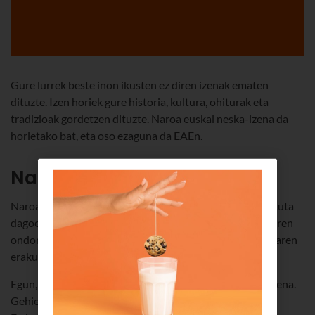
Gure lurrek beste inon ikusten ez diren izenak ematen
dituzte. Izen horiek gure historia, kultura, ohiturak eta
tradizioak gordetzen dituzte. Naroa euskal neska-izena da
horietako bat, eta oso ezaguna da EAEn.
Naroa izenaren jatorria
Naroa izena
euskaratik dator
. Gure lurrari zuzenean lotuta
dagoen izena da. Naroa gure hizkuntzatik dator, eta, horren
ondorioz, Euskal Herritik kanpo aipatzen denean kulturaren
erakusgarri bihurtzen da.
Egun, gutxi gorabehera
6.000 emakumek
dute Naroa izena.
Gehienak EAEn bizi dira, batez ere Gipuzkoan. Hala ere,