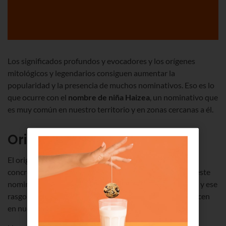
Los significados profundos y evocadores y los orígenes
mitológicos y legendarios consiguen aumentar la
popularidad y la presencia de muchos nominativos. Eso es lo
que ocurre con el
nombre de niña Haizea
, un nominativo que
es muy común en nuestro territorio y en zonas cercanas a él.
Origen del nombre Haizea
El origen del nombre de Haizea se localiza en el euskera,
concretamente en el término
Haize
. En nuestra cultura este
nominativo está directamente relacionado con la fuerza y ese
rasgo contribuye a que se asigne a muchas niñas que nacen
en nuestro territorio.