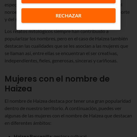
especiales y que las hijas de los vientos que proceden del
noroeste después serían las esposas de los vientos del norte
RECHAZAR
y del sur.
Los relatos mitológicos siempre han contribuido a
popularizar los nombres, pero en el caso de Haizea también
destacan las cualidades que se les asocian a las mujeres que
se llaman así, entre ellas se encuentran el ser creativas,
independientes, fieles, generosas, sinceras y cariñosas.
Mujeres con el nombre de
Haizea
El nombre de Haizea destaca por tener una gran popularidad
dentro de nuestro territorio. A continuación, puedes ver
algunas de las mujeres con el nombre de Haizea que destacan
en diferentes ámbitos:
Haizea Barcenilla
: gestora cultural.