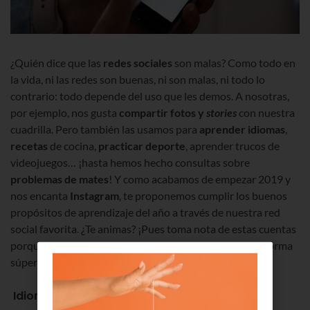
¿Quién dice que las
redes sociales
son malas? Como todo en
la vida, ni las redes son buenas, ni son malas, ni todo lo
contrario: todo depende del uso que les demos. A nosotras,
por ejemplo, nos gusta
compartir fotos y
stories
con nuestra
cuadrilla. Pero también las usamos para
aprender idiomas
,
recetas
de cocina,
practicar deporte
, aprender trucos de
videojuegos… ¡hasta hemos hecho consultas sobre
problemas de mates
! Y como acabamos de empezar 2019 y
nos encanta
Instagram
, te proponemos cumplir los buenos
propósitos de aprendizaje del año a través de nuestra red
social favorita. ¿Te animas? ¡Pues toma nota de estas cuentas
porque te ayudarán a absorber conocimientos de una forma
súper entretenida!
Idiomas