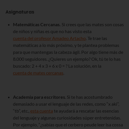
Asignaturas
Matemáticas Cercanas.
Si crees que las mates son cosas
de niños y niñas es que no has visto esta
cuenta del profesor Amadeo Artacho
. Te trae las
matemáticas a lo más próximo, y te plantea problemas
para que mantengas la cabeza ágil. Por algo tiene más de
8.000 seguidores. ¿Quieres un ejemplo? Ok, tú te lo has
buscado: 2 + 4 x 3 + 6 x 0 = ? La solución, en la
cuenta de mates cercanas
.
Academia para escritores
. Si te has acostumbrado
demasiado a usar el lenguaje de las redes, como “x aki”,
“tb”, etc.,
esta cuenta
te ayudará a rescatar las esencias
del lenguaje y algunas curiosidades súper entretenidas.
Por ejemplo, “¿sabías que el cerbero peude leer lsa cossa