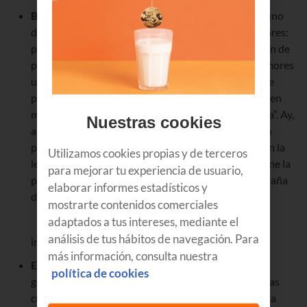
Bai&By
. Seguro que el nombre te suena porque es uno
de los euskaltegis y academias de inglés más populares:
pues en
su cuenta de Instagram
incluyen un montón de
palabras y expresiones en euskera para que te enamores
un poco más de nuestra cultura. Y si no, dinos qué te
parece ésta: “Zure bihotzaren taupada, nire bizitzaren
musika” (El latido de tu corazón, la música de mi vida”. Ay,
Nuestras cookies
ama! Ze polita! Y si ya controlas el euskera, también
puedes encontrar algunas palabras y expresiones en la
Utilizamos cookies propias y de terceros
lengua de Shakespeare. Así, cuando alguien mencione la
para mejorar tu experiencia de usuario,
palabra “avocado” no pienses que es una forma extraña
elaborar informes estadísticos y
de decir abogado, sino que se refiere al aguacate en
mostrarte contenidos comerciales
adaptados a tus intereses, mediante el
análisis de tus hábitos de navegación. Para
inglés.
más información, consulta nuestra
Euskerakadak.
Esta otra
cuenta de Instagram
está
política de cookies
genial porque te ayuda a conocer expresiones y cosas
curiosas del euskeray te las enseña tanto en euskera