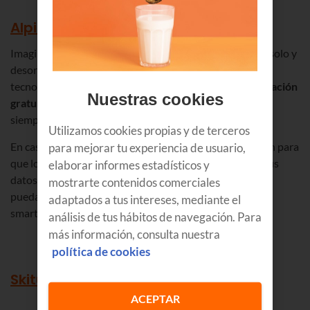
Alpify
– Seguridad para montañeros
Imagina que estás perdido a 2.500 metros , -10 grados, solo y
desorientado…una situación dramática en la que la
tecnología puede ser tu mejor aliada. Alpify es una
aplicación
Nuestras cookies
gratuita que permite a los usuarios estar localizables
siempre que quieran.
Utilizamos cookies propias y de terceros
En caso de emergencia solo tendrás que pulsar un botón para
para mejorar tu experiencia de usuario,
que los
servicios de emergencia
conectados
reciban tus
elaborar informes estadísticos y
datos personales relevantes, itinerario y localización, y
mostrarte contenidos comerciales
puedan ir en tu búsqueda. ¡Alpify no puede faltar en tu
adaptados a tus intereses, mediante el
smartphone!
análisis de tus hábitos de navegación. Para
más información, consulta nuestra
política de cookies
Skitude
– Mide tu rendimiento
ACEPTAR