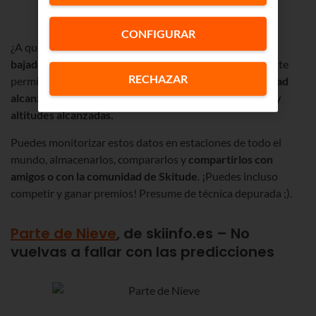
CONFIGURAR
¿A qué esquiador no le gusta conocer los
datos de sus
bajadas
? ¡E intentar mejorarlos al día siguiente! Skitude te
RECHAZAR
permite, entre otras cosas, conocer datos sobre
velocidad
alcanzada, tiempos, desniveles, distancias recorridas y
altitudes alcanzadas.
Puedes monitorizar estos datos en estaciones de todo el
mundo, almacenarlos, compararlos y
compartirlos con
amigos o con la comunidad de Skitude
. ¡Puedes incluso
competir y ganar premios! Presume de técnica depurada ;).
Parte de Nieve
, de skiinfo.es – No
vuelvas a fallar con las predicciones