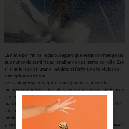
La nieve por fin ha llegado. Seguro que estás con más ganas
que nunca de sentir la adrenalina de deslizarte por ella. Eso
sí, si quieres disfrutar al máximo el forfait, no te olvides el
smartphone en casa.
No es ningún secreto que el smartphone es uno de los
mejores compañeros de viaje, vayas donde vayas. También en
la nieve puedes mejorar tu experiencia gracias a él: te
mantiene geolocalizado para aumentar tu seguridad, puedes
consultar partes de nieve y previsiones meteorológicas,
medir y maximizar tu rendimiento o incluso controlar la
grabación de tus bajadas con tu GoPro. ¡Atento, te interesa!