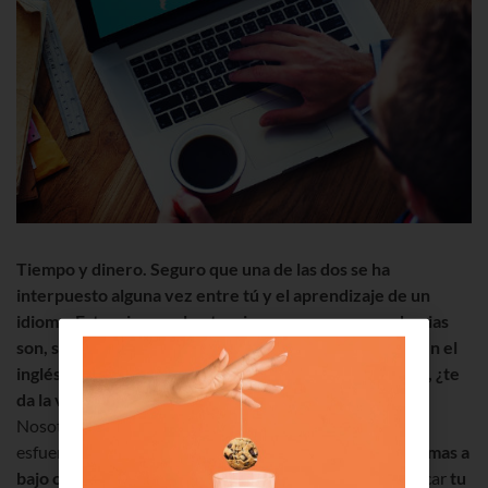
Tiempo y dinero. Seguro que una de las dos se ha
interpuesto alguna vez entre tú y el aprendizaje de un
idioma. Estancias en el extranjero o cursos en academias
son, sin duda, dos buenos métodos para dominar por fin el
inglés, francés o alemán, pero, ¿te lo puedes permitir?, ¿te
da la vida? Esa es la cuestión.
Nosotros conocemos algunas alternativas. Requieren
esfuerzo y constancia, pero te permitirán
aprender idiomas a
bajo coste
y desde donde quieras. Además, podrás marcar
tu