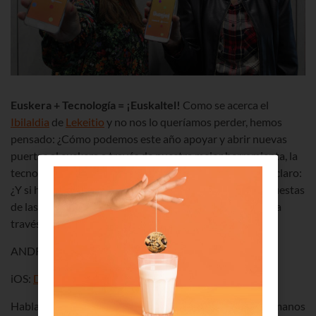
Euskera + Tecnología = ¡Euskaltel!
Como se acerca el
Ibilaldia
de
Lekeitio
y no nos lo queríamos perder, hemos
pensado: ¿Cómo podemos este año apoyar y abrir nuevas
puertas al euskera a través de nuestra mejor herramienta, la
tecnología? Y pensando, pensando, enseguida lo vimos claro:
¿Y si hacemos una App que sirva para apoyar todas las fiestas
de las ikastolas y que sirva para que la gente se divierta a
través de la cultura?
ANDROID:
DESCARGAR
iOS:
DESCARGAR
Hablamos con la
Federación de Ikastolas
, nos pusimos manos