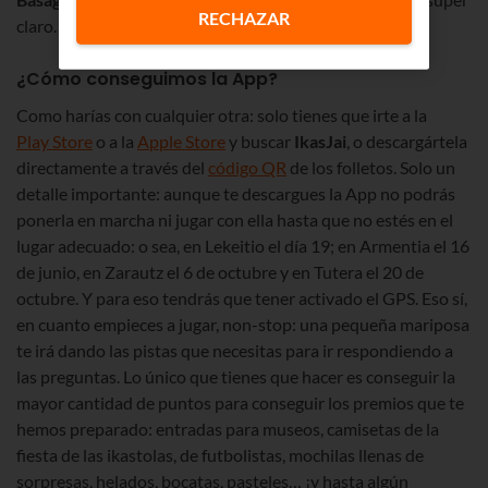
RECHAZAR
claro. Lo primero:
¿Cómo conseguimos la App?
Como harías con cualquier otra: solo tienes que irte a la
Play Store
o a la
Apple Store
y buscar
IkasJai
, o descargártela
directamente a través del
código QR
de los folletos. Solo un
detalle importante: aunque te descargues la App no podrás
ponerla en marcha ni jugar con ella hasta que no estés en el
lugar adecuado: o sea, en Lekeitio el día 19; en Armentia el 16
de junio, en Zarautz el 6 de octubre y en Tutera el 20 de
octubre. Y para eso tendrás que tener activado el GPS. Eso sí,
en cuanto empieces a jugar, non-stop: una pequeña mariposa
te irá dando las pistas que necesitas para ir respondiendo a
las preguntas. Lo único que tienes que hacer es conseguir la
mayor cantidad de puntos para conseguir los premios que te
hemos preparado: entradas para museos, camisetas de la
fiesta de las ikastolas, de futbolistas, mochilas llenas de
sorpresas, helados, bocatas, pasteles… ¡y hasta algún