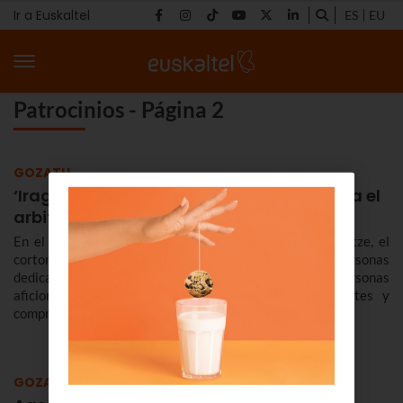
Ir a Euskaltel
ES
EU
Patrocinios - Página 2
GOZATU
‘Iragartze’, una llamada de respeto hacia el
arbitraje y las mujeres en el fútbol
En el Blog de Euskaltel te contamos todo sobre Iragartze, el
cortometraje que trata de cerca la situación de las personas
dedicadas al mundo del arbitraje y nos alenta a que las personas
aficionadas lo interioricemos y seamos más tolerantes y
comprensivas.
GOZATU