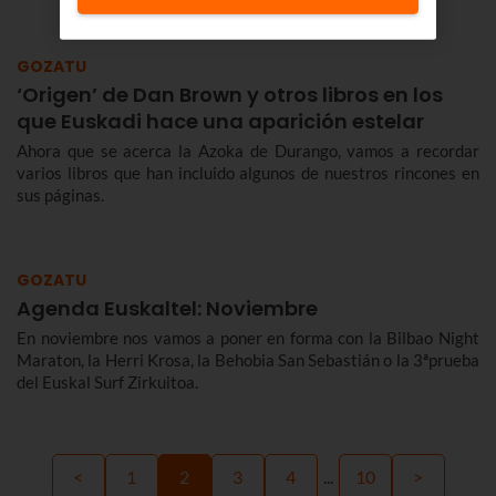
GOZATU
‘Origen’ de Dan Brown y otros libros en los
que Euskadi hace una aparición estelar
Ahora que se acerca la Azoka de Durango, vamos a recordar
varios libros que han incluido algunos de nuestros rincones en
sus páginas.
GOZATU
Agenda Euskaltel: Noviembre
En noviembre nos vamos a poner en forma con la Bilbao Night
Maraton, la Herri Krosa, la Behobia San Sebastián o la 3ªprueba
del Euskal Surf Zirkuitoa.
<
1
2
3
4
...
10
>