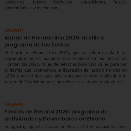
conciertos, teatro, festivales, exposiciones, fiestas
gastronómicas y mucho más.
GOZATU
Alarde de Hondarribia 2026: desfile y
programa de las fiestas
El Alarde de Hondarribia 2026, que se celebra cada 8 de
septiembre, es el momento más especial de las fiestas de
Hondarribia 2026. Miles de personas llenan las calles para ver
el desfile que conmemora la liberación del asedio francés en
1638 y con el que cada año renuevan el voto realizado a la
Virgen de Guadalupe para agradecerle su ayuda en la victoria.
Te contamos más sobre el origen y el desfile del Alarde de
Hondarribia 2026 y el programa de fiestas de Hondarribia
2026. Toma nota porque las fiestas son del 4 al 10 de
GOZATU
septiembre.
Fiestas de Getaria 2026: programa de
actividades y Desembarco de Elkano
En agosto, llegan las fiestas de Getaria 2026, conocidas como